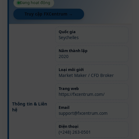
Đang hoạt động
Truy cập FXCentrum →
Quốc gia
Seychelles
Năm thành lập
2020
Loại môi giới
Market Maker / CFD Broker
Trang web
https://fxcentrum.com/
Thông tin & Liên
Email
hệ
support@fxcentrum.com
Điện thoại
(+248) 263-0501