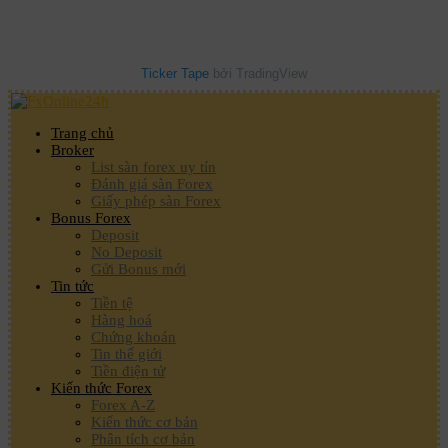
Ticker Tape
bởi TradingView
Trang chủ
Broker
List sàn forex uy tín
Đánh giá sàn Forex
Giấy phép sàn Forex
Bonus Forex
Deposit
No Deposit
Gửi Bonus mới
Tin tức
Tiền tệ
Hàng hoá
Chứng khoán
Tin thế giới
Tiền điện tử
Kiến thức Forex
Forex A-Z
Kiến thức cơ bản
Phân tích cơ bản