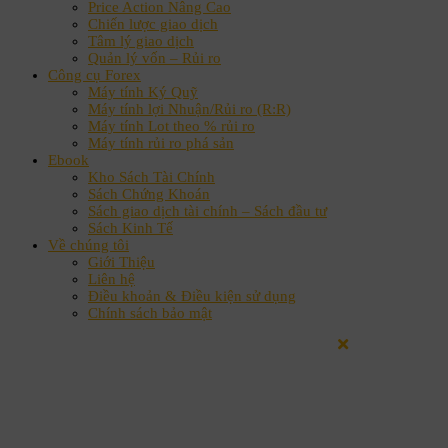
Price Action Nâng Cao
Chiến lược giao dịch
Tâm lý giao dịch
Quản lý vốn – Rủi ro
Công cụ Forex
Máy tính Ký Quỹ
Máy tính lợi Nhuận/Rủi ro (R:R)
Máy tính Lot theo % rủi ro
Máy tính rủi ro phá sản
Ebook
Kho Sách Tài Chính
Sách Chứng Khoán
Sách giao dịch tài chính – Sách đầu tư
Sách Kinh Tế
Về chúng tôi
Giới Thiệu
Liên hệ
Điều khoản & Điều kiện sử dụng
Chính sách bảo mật