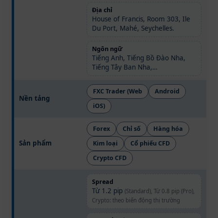
Địa chỉ
House of Francis, Room 303, Ile
Du Port, Mahé, Seychelles.
Ngôn ngữ
Tiếng Anh, Tiếng Bồ Đào Nha,
Tiếng Tây Ban Nha,…
FXC Trader (Web
Android
Nền tảng
iOS)
Forex
Chỉ số
Hàng hóa
Sản phẩm
Kim loại
Cổ phiếu CFD
Crypto CFD
Spread
Từ 1.2 pip
(Standard), Từ 0.8 pip (Pro),
Crypto: theo biến động thị trường