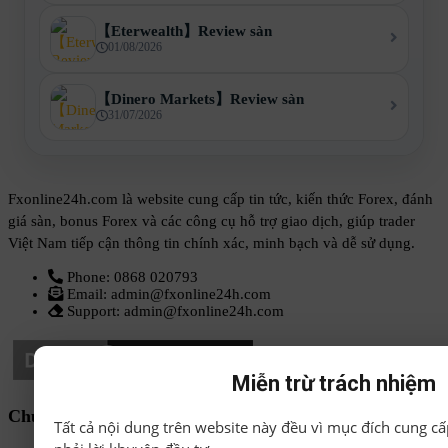
【Eterwealth】Review sàn
01/08/2026
【Dinero Markets】Review sàn
31/07/2026
Fxonline24h.com là website cung cấp tin tức, kiến thức Forex, đánh
giá sàn, bonus Forex và các công cụ hỗ trợ giao dịch, giúp trader
Việt Nam tiếp cận thông tin chính xác, minh bạch và dễ sử dụng.
Phone: 0868 020793
Email: admin@fxonline24h.com
Support: admin@fxonline24h.com
Miễn trừ trách nhiệm
Chuyên mục
Tất cả nội dung trên website này đều vì mục đích cung cấ