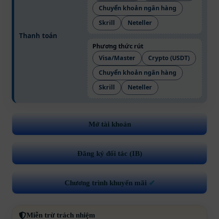
Chuyển khoản ngân hàng
Skrill
Neteller
Thanh toán
Phương thức rút
Visa/Master
Crypto (USDT)
Chuyển khoản ngân hàng
Skrill
Neteller
Mở tài khoản
Đăng ký đối tác (IB)
Chương trình khuyến mãi
✔
Miễn trừ trách nhiệm