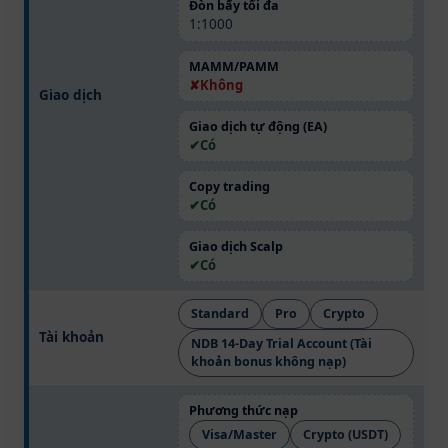
Đòn bẩy tối đa
1:1000
MAMM/PAMM
Không
Giao dịch
Giao dịch tự động (EA)
Có
Copy trading
Có
Giao dịch Scalp
Có
Standard
Pro
Crypto
Tài khoản
NDB 14-Day Trial Account (Tài
khoản bonus không nạp)
Phương thức nạp
Visa/Master
Crypto (USDT)