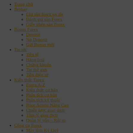
Trang chủ
Broker
List sàn forex uy tín
Đánh giá sàn Forex
Giấy phép sàn Forex
Bonus Forex
Deposit
No Deposit
Gửi Bonus mới
Tin tức
Tiền tệ
Hàng hoá
Chứng khoán
Tin thế giới
Tiền điện tử
Kiến thức Forex
Forex A-Z
Kiến thức cơ bản
Phân tích cơ bản
Phân tích kỹ thuật
Price Action Nâng Cao
Chiến lược giao dịch
Tâm lý giao dịch
Quản lý vốn – Rủi ro
Công cụ Forex
Máy tính Ký Quỹ