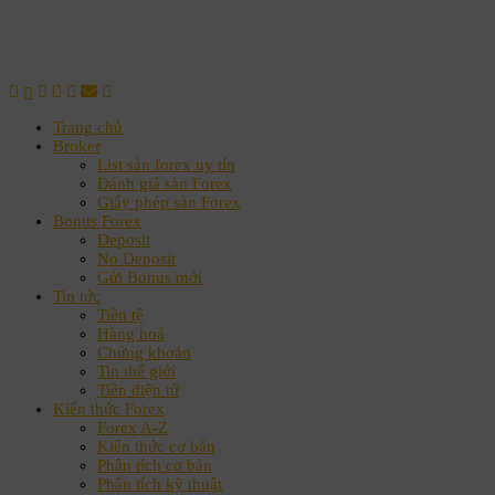
Trang chủ
Broker
List sàn forex uy tín
Đánh giá sàn Forex
Giấy phép sàn Forex
Bonus Forex
Deposit
No Deposit
Gửi Bonus mới
Tin tức
Tiền tệ
Hàng hoá
Chứng khoán
Tin thế giới
Tiền điện tử
Kiến thức Forex
Forex A-Z
Kiến thức cơ bản
Phân tích cơ bản
Phân tích kỹ thuật