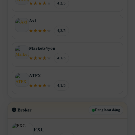
4,2/5
Axi
4,2/5
Markets4you
4,1/5
ATFX
4,1/5
Broker
Đang hoạt động
FXC