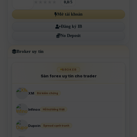
0,0/5
Mở tài khoản
Đăng ký IB
No Deposit
Broker uy tín
BROKER
Sàn forex uy tín cho trader
XM
Đã kiểm chứng
Infinox
Hỗ trợ tiếng Việt
Dupoin
Spread cạnh tranh