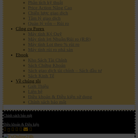
Phân tích kỹ thuật
Price Action Nâng Cao
Chiến lược giao dịch
Tâm lý giao dịch
Quản lý vốn – Rủi ro
Công cụ Forex
Máy tính Ký Quỹ
Máy tính lợi Nhuận/Rủi ro (R:R)
Máy tính Lot theo % rủi ro
Máy tính rủi ro phá sản
Ebook
Kho Sách Tài Chính
Sách Chứng Khoán
Sách giao dịch tài chính – Sách đầu tư
Sách Kinh Tế
Về chúng tôi
Giới Thiệu
Liên hệ
Điều khoản & Điều kiện sử dụng
Chính sách bảo mật
Chính sách bảo mật
Điều khoản & Điều kiện