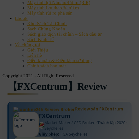
Máy tính lợi Nhuận/Rủi ro (R:R)
Máy tính Lot theo % rủi ro
Máy tính rủi ro phá sản
Ebook
Kho Sách Tài Chính
Sách Chứng Khoán
Sách giao dịch tài chính – Sách đầu tư
Sách Kinh Tế
Về chúng tôi
Giới Thiệu
Liên hệ
Điều khoản & Điều kiện sử dụng
Chính sách bảo mật
Copyright 2021 - All Right Reserved
【FXCentrum】Review
Review sàn FXCentrum
FXCentrum
Market Maker / CFD Broker · Thành lập 2020 ·
Seychelles
Giấy phép:
FSA Seychelles