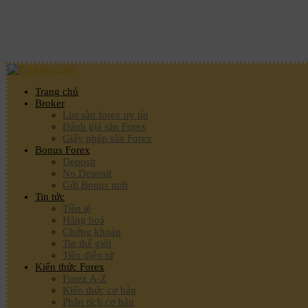
Trang chủ
Broker
List sàn forex uy tín
Đánh giá sàn Forex
Giấy phép sàn Forex
Bonus Forex
Deposit
No Deposit
Gửi Bonus mới
Tin tức
Tiền tệ
Hàng hoá
Chứng khoán
Tin thế giới
Tiền điện tử
Kiến thức Forex
Forex A-Z
Kiến thức cơ bản
Phân tích cơ bản