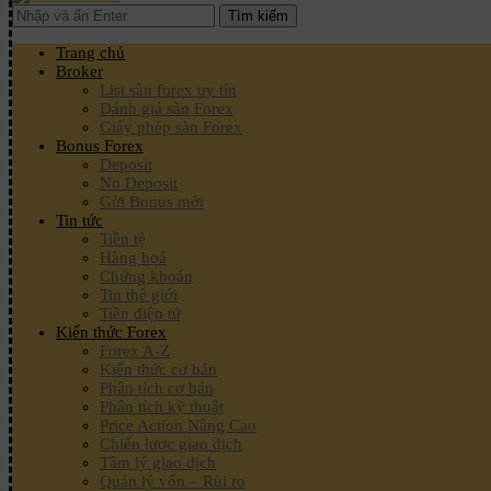
Tìm kiếm
Trang chủ
Broker
List sàn forex uy tín
Đánh giá sàn Forex
Giấy phép sàn Forex
Bonus Forex
Deposit
No Deposit
Gửi Bonus mới
Tin tức
Tiền tệ
Hàng hoá
Chứng khoán
Tin thế giới
Tiền điện tử
Kiến thức Forex
Forex A-Z
Kiến thức cơ bản
Phân tích cơ bản
Phân tích kỹ thuật
Price Action Nâng Cao
Chiến lược giao dịch
Tâm lý giao dịch
Quản lý vốn – Rủi ro