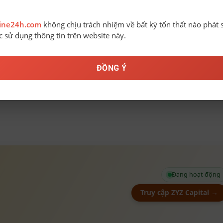
line24h.com
không chịu trách nhiệm về bất kỳ tổn thất nào phát 
ệc sử dụng thông tin trên website này.
ĐỒNG Ý
Đang hoạt động
Truy cập ZYZ Capital →