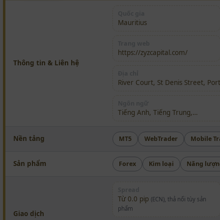
Quốc gia
Mauritius
Trang web
https://zyzcapital.com/
Thông tin & Liên hệ
Địa chỉ
River Court, St Denis Street, Port
Ngôn ngữ
Tiếng Anh, Tiếng Trung,…
Nền tảng
MT5
WebTrader
Mobile T
Sản phẩm
Forex
Kim loại
Năng lượn
Spread
Từ 0.0 pip
(ECN), thả nổi tùy sản
phẩm
Giao dịch