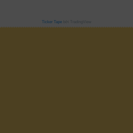
Ticker Tape
bởi TradingView