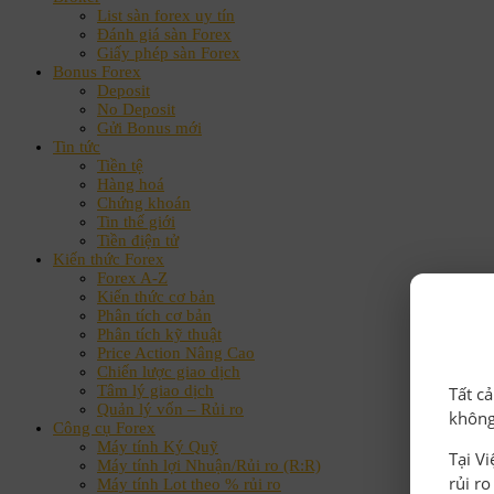
List sàn forex uy tín
Đánh giá sàn Forex
Giấy phép sàn Forex
Bonus Forex
Deposit
No Deposit
Gửi Bonus mới
Tin tức
Tiền tệ
Hàng hoá
Chứng khoán
Tin thế giới
Tiền điện tử
Kiến thức Forex
Forex A-Z
Kiến thức cơ bản
Phân tích cơ bản
Phân tích kỹ thuật
Price Action Nâng Cao
Chiến lược giao dịch
Tâm lý giao dịch
Tất c
Quản lý vốn – Rủi ro
không
Công cụ Forex
Máy tính Ký Quỹ
Tại V
Máy tính lợi Nhuận/Rủi ro (R:R)
rủi r
Máy tính Lot theo % rủi ro