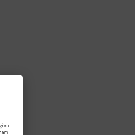
o gồm
tham