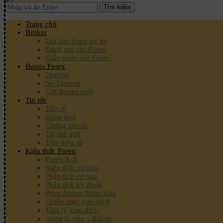
Tìm kiếm
Trang chủ
Broker
List sàn forex uy tín
Đánh giá sàn Forex
Giấy phép sàn Forex
Bonus Forex
Deposit
No Deposit
Gửi Bonus mới
Tin tức
Tiền tệ
Hàng hoá
Chứng khoán
Tin thế giới
Tiền điện tử
Kiến thức Forex
Forex A-Z
Kiến thức cơ bản
Phân tích cơ bản
Phân tích kỹ thuật
Price Action Nâng Cao
Chiến lược giao dịch
Tâm lý giao dịch
Quản lý vốn – Rủi ro