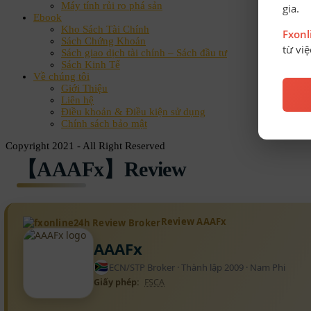
Máy tính rủi ro phá sản
gia.
Ebook
Kho Sách Tài Chính
Fxon
Sách Chứng Khoán
từ vi
Sách giao dịch tài chính – Sách đầu tư
Sách Kinh Tế
Về chúng tôi
Giới Thiệu
Liên hệ
Điều khoản & Điều kiện sử dụng
Chính sách bảo mật
Copyright 2021 - All Right Reserved
【AAAFx】Review
Review AAAFx
AAAFx
ECN/STP Broker · Thành lập 2009 · Nam Phi
Giấy phép:
FSCA