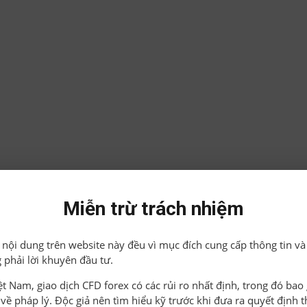
Miễn trừ trách nhiệm
ả nội dung trên website này đều vì mục đích cung cấp thông tin và
 phải lời khuyên đầu tư.
iệt Nam, giao dịch CFD forex có các rủi ro nhất định, trong đó ba
o về pháp lý. Độc giả nên tìm hiểu kỹ trước khi đưa ra quyết định 