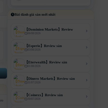
Bài đánh giá sàn mới nhất
【Dominion Markets】Review
06/08/2026
【Esperio】Review sàn
03/08/2026
【Eterwealth】Review sàn
01/08/2026
【Dinero Markets】Review sàn
31/07/2026
【Coinexx】Review sàn
30/07/2026
 ro