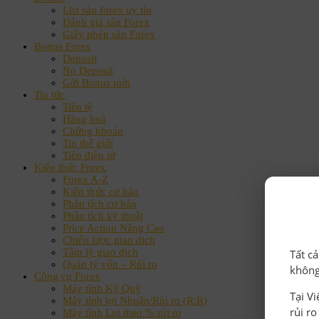
List sàn forex uy tín
Đánh giá sàn Forex
Giấy phép sàn Forex
Bonus Forex
Deposit
No Deposit
Gửi Bonus mới
Tin tức
Tiền tệ
Hàng hoá
Chứng khoán
Tin thế giới
Tiền điện tử
Kiến thức Forex
Forex A-Z
Kiến thức cơ bản
Phân tích cơ bản
Phân tích kỹ thuật
Price Action Nâng Cao
Chiến lược giao dịch
Tâm lý giao dịch
Tất c
Quản lý vốn – Rủi ro
không
Công cụ Forex
Máy tính Ký Quỹ
Tại V
Máy tính lợi Nhuận/Rủi ro (R:R)
rủi r
Máy tính Lot theo % rủi ro