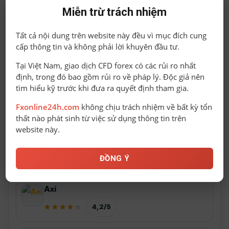
Miễn trừ trách nhiệm
4,2/5
Tất cả nội dung trên website này đều vì mục đích cung
STARTRADER
cấp thông tin và không phải lời khuyên đầu tư.
4,2/5
Tại Việt Nam, giao dịch CFD forex có các rủi ro nhất
định, trong đó bao gồm rủi ro về pháp lý. Độc giả nên
tìm hiểu kỹ trước khi đưa ra quyết định tham gia.
IC Markets
Fxonline24h.com
không chịu trách nhiệm về bất kỳ tổn
4,2/5
thất nào phát sinh từ việc sử dụng thông tin trên
website này.
AvaTrade
4,2/5
ĐỒNG Ý
Axi
4,2/5