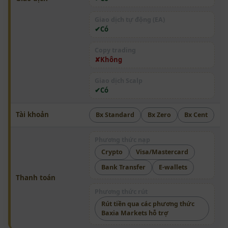
Giao dịch tự động (EA)
Có
Copy trading
Không
Giao dịch Scalp
Có
Tài khoản
Bx Standard
Bx Zero
Bx Cent
Phương thức nạp
Crypto
Visa/Mastercard
Bank Transfer
E-wallets
Thanh toán
Phương thức rút
Rút tiền qua các phương thức
Baxia Markets hỗ trợ