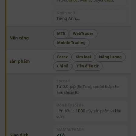
Providence, Mahe, Seychelles.
Ngôn ngữ
Tiếng Anh,…
MT5
WebTrader
Nền tảng
Mobile Trading
Forex
Kim loại
Năng lượng
Sản phẩm
Chỉ số
Tiền điện tử
Spread
Từ 0.0 pip
(Bx Zero), spread thấp cho
Tiêu chuẩn Bx
Đòn bẩy tối đa
Lên tới 1: 1000
(tùy sản phẩm và khu
vực)
MAMM/PAMM
Giao dịch
Có