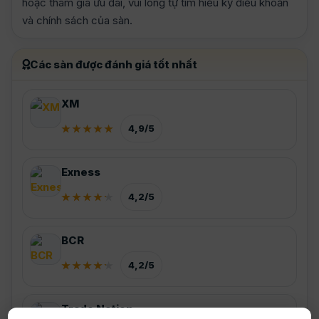
hoặc tham gia ưu đãi, vui lòng tự tìm hiểu kỹ điều khoản
và chính sách của sàn.
Các sàn được đánh giá tốt nhất
XM
4,9/5
Exness
4,2/5
BCR
4,2/5
Trade Nation