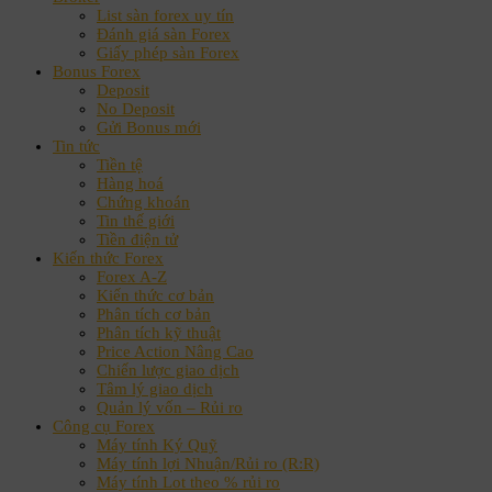
List sàn forex uy tín
Đánh giá sàn Forex
Giấy phép sàn Forex
Bonus Forex
Deposit
No Deposit
Gửi Bonus mới
Tin tức
Tiền tệ
Hàng hoá
Chứng khoán
Tin thế giới
Tiền điện tử
Kiến thức Forex
Forex A-Z
Kiến thức cơ bản
Phân tích cơ bản
Phân tích kỹ thuật
Price Action Nâng Cao
Chiến lược giao dịch
Tâm lý giao dịch
Quản lý vốn – Rủi ro
Công cụ Forex
Máy tính Ký Quỹ
Máy tính lợi Nhuận/Rủi ro (R:R)
Máy tính Lot theo % rủi ro