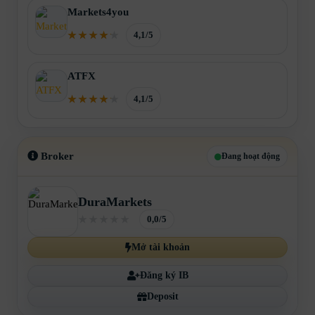
Markets4you
4,1/5
ATFX
4,1/5
Broker
Đang hoạt động
DuraMarkets
0,0/5
Mở tài khoản
Đăng ký IB
Deposit