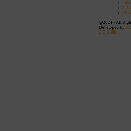
Liên
Điều
Chín
@2024 - All Righ
Developed by
M