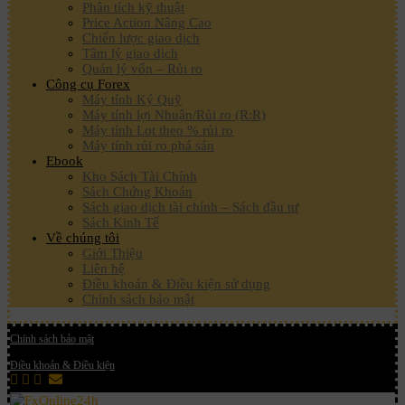
Phân tích kỹ thuật
Price Action Nâng Cao
Chiến lược giao dịch
Tâm lý giao dịch
Quản lý vốn – Rủi ro
Công cụ Forex
Máy tính Ký Quỹ
Máy tính lợi Nhuận/Rủi ro (R:R)
Máy tính Lot theo % rủi ro
Máy tính rủi ro phá sản
Ebook
Kho Sách Tài Chính
Sách Chứng Khoán
Sách giao dịch tài chính – Sách đầu tư
Sách Kinh Tế
Về chúng tôi
Giới Thiệu
Liên hệ
Điều khoản & Điều kiện sử dụng
Chính sách bảo mật
Chính sách bảo mật
Điều khoản & Điều kiện