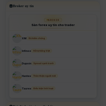
Broker uy tín
BROKER
Sàn forex uy tín cho trader
XM
Đã kiểm chứng
Infinox
Hỗ trợ tiếng Việt
Dupoin
Spread cạnh tranh
Hantex
Thân thiện người mới
Taurex
Điều kiện linh hoạt