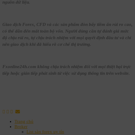
nguồn dữ liệu.
Giao dịch Forex, CFD và các sản phẩm đòn bẩy tiềm ẩn rủi ro cao,
có thể dẫn đến mất toàn bộ vốn. Người dùng cần tự đánh giá mức
độ chịu rủi ro, tự chịu trách nhiệm với mọi quyết định đầu tư và chỉ
nên giao dịch khi đã hiểu rõ cơ chế thị trường.
Fxonline24h.com không chịu trách nhiệm đối với mọi thiệt hại trực
tiếp hoặc gián tiếp phát sinh từ việc sử dụng thông tin trên website.
Trang chủ
Broker
List sàn forex uy tín