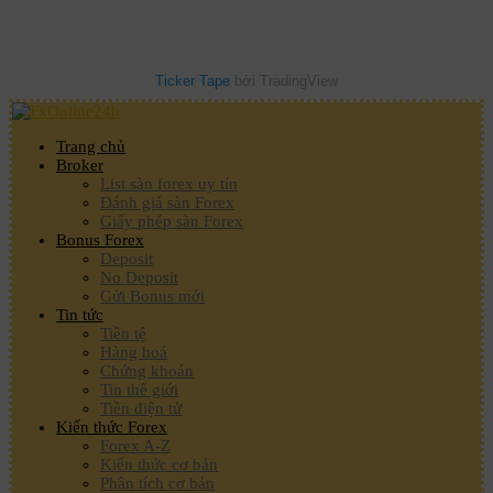
Ticker Tape
bởi TradingView
Trang chủ
Broker
List sàn forex uy tín
Đánh giá sàn Forex
Giấy phép sàn Forex
Bonus Forex
Deposit
No Deposit
Gửi Bonus mới
Tin tức
Tiền tệ
Hàng hoá
Chứng khoán
Tin thế giới
Tiền điện tử
Kiến thức Forex
Forex A-Z
Kiến thức cơ bản
Phân tích cơ bản