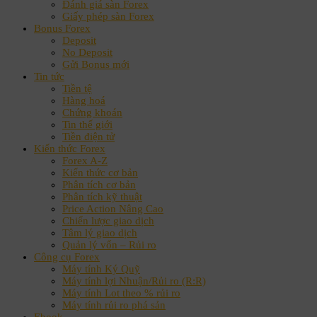
Đánh giá sàn Forex
Giấy phép sàn Forex
Bonus Forex
Deposit
No Deposit
Gửi Bonus mới
Tin tức
Tiền tệ
Hàng hoá
Chứng khoán
Tin thế giới
Tiền điện tử
Kiến thức Forex
Forex A-Z
Kiến thức cơ bản
Phân tích cơ bản
Phân tích kỹ thuật
Price Action Nâng Cao
Chiến lược giao dịch
Tâm lý giao dịch
Quản lý vốn – Rủi ro
Công cụ Forex
Máy tính Ký Quỹ
Máy tính lợi Nhuận/Rủi ro (R:R)
Máy tính Lot theo % rủi ro
Máy tính rủi ro phá sản
Ebook