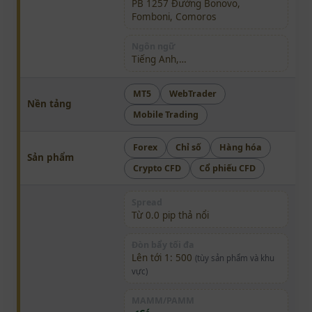
PB 1257 Đường Bonovo,
Fomboni, Comoros
Ngôn ngữ
Tiếng Anh,…
MT5
WebTrader
Nền tảng
Mobile Trading
Forex
Chỉ số
Hàng hóa
Sản phẩm
Crypto CFD
Cổ phiếu CFD
Spread
Từ 0.0 pip thả nổi
Đòn bẩy tối đa
Lên tới 1: 500
(tùy sản phẩm và khu
vực)
MAMM/PAMM