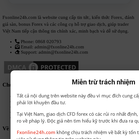
Fxonline24h.com là website cung cấp tin tức, kiến thức Forex, đánh
giá sàn, bonus Forex và các công cụ hỗ trợ giao dịch, giúp trader
Việt Nam tiếp cận thông tin chính xác, minh bạch và dễ sử dụng.
Phone: 0868 020793
Email: admin@fxonline24h.com
Support: admin@fxonline24h.com
Miễn trừ trách nhiệm
Chuyên mục
Tất cả nội dung trên website này đều vì mục đích cung cấ
Sách-Ebook
Sàn Forex uy tín
phải lời khuyên đầu tư.
Bonus Deposit
Bonus No Deposit
Tại Việt Nam, giao dịch CFD forex có các rủi ro nhất định
Kiến thức Forex A-Z
ro về pháp lý. Độc giả nên tìm hiểu kỹ trước khi đưa ra q
Về chúng tôi
Fxonline24h.com
không chịu trách nhiệm về bất kỳ tổn t