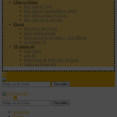
Công cụ Forex
Máy tính Ký Quỹ
Máy tính lợi Nhuận/Rủi ro (R:R)
Máy tính Lot theo % rủi ro
Máy tính rủi ro phá sản
Ebook
Kho Sách Tài Chính
Sách Chứng Khoán
Sách giao dịch tài chính – Sách đầu tư
Sách Kinh Tế
Về chúng tôi
Giới Thiệu
Liên hệ
Điều khoản & Điều kiện sử dụng
Chính sách bảo mật
Tìm kiếm
Tìm kiếm
Trang chủ
Broker