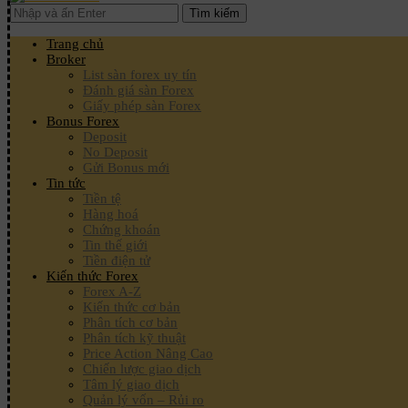
Tìm kiếm
Trang chủ
Broker
List sàn forex uy tín
Đánh giá sàn Forex
Giấy phép sàn Forex
Bonus Forex
Deposit
No Deposit
Gửi Bonus mới
Tin tức
Tiền tệ
Hàng hoá
Chứng khoán
Tin thế giới
Tiền điện tử
Kiến thức Forex
Forex A-Z
Kiến thức cơ bản
Phân tích cơ bản
Phân tích kỹ thuật
Price Action Nâng Cao
Chiến lược giao dịch
Tâm lý giao dịch
Quản lý vốn – Rủi ro