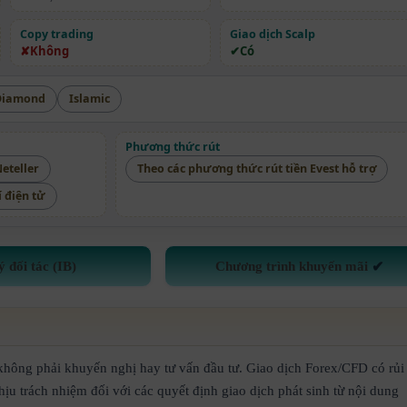
Copy trading
Giao dịch Scalp
Không
Có
Diamond
Islamic
Phương thức rút
eteller
Theo các phương thức rút tiền Evest hỗ trợ
í điện tử
 đối tác (IB)
Chương trình khuyến mãi
✔
không phải khuyến nghị hay tư vấn đầu tư. Giao dịch Forex/CFD có rủi
ịu trách nhiệm đối với các quyết định giao dịch phát sinh từ nội dung