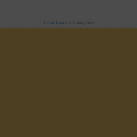
Ticker Tape
bởi TradingView