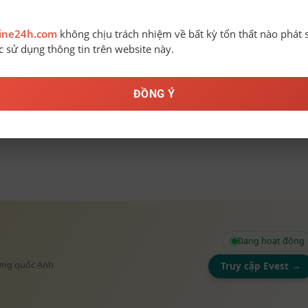
line24h.com
không chịu trách nhiệm về bất kỳ tổn thất nào phát 
ệc sử dụng thông tin trên website này.
ĐỒNG Ý
Đang hoạt động
ương quốc Anh
Truy cập Evest →