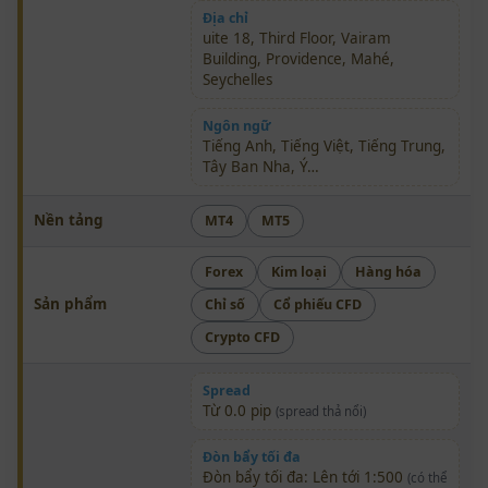
Địa chỉ
uite 18, Third Floor, Vairam
Building, Providence, Mahé,
Seychelles
Ngôn ngữ
Tiếng Anh, Tiếng Việt, Tiếng Trung,
Tây Ban Nha, Ý…
Nền tảng
MT4
MT5
Forex
Kim loại
Hàng hóa
Sản phẩm
Chỉ số
Cổ phiếu CFD
Crypto CFD
Spread
Từ 0.0 pip
(spread thả nổi)
Đòn bẩy tối đa
Đòn bẩy tối đa: Lên tới 1:500
(có thể