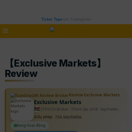
Ticker Tape
bởi TradingView
【Exclusive Markets】
Review
Review Exclusive Markets
Exclusive Markets
STP/ECN Broker · Thành lập 2018 · Seychelles
Giấy phép:
FSA Seychelles
Đang hoạt động