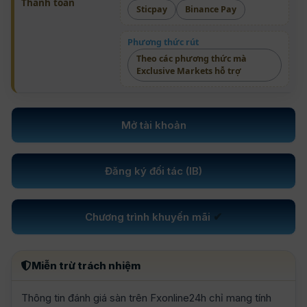
Thanh toán
Sticpay
Binance Pay
Phương thức rút
Theo các phương thức mà
Exclusive Markets hỗ trợ
Mở tài khoản
Đăng ký đối tác (IB)
✔
Chương trình khuyến mãi
Miễn trừ trách nhiệm
Thông tin đánh giá sàn trên Fxonline24h chỉ mang tính