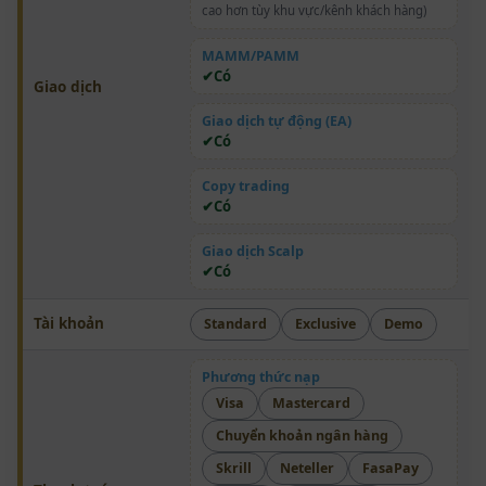
cao hơn tùy khu vực/kênh khách hàng)
MAMM/PAMM
Có
Giao dịch
Giao dịch tự động (EA)
Có
Copy trading
Có
Giao dịch Scalp
Có
Tài khoản
Standard
Exclusive
Demo
Phương thức nạp
Visa
Mastercard
Chuyển khoản ngân hàng
Skrill
Neteller
FasaPay