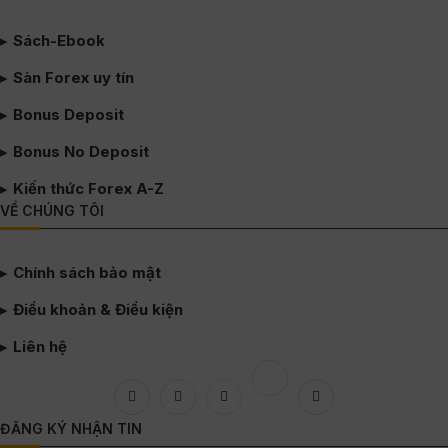
Sách-Ebook
Sàn Forex uy tín
Bonus Deposit
Bonus No Deposit
Kiến thức Forex A-Z
VỀ CHÚNG TÔI
Chính sách bảo mật
Điều khoản & Điều kiện
Liên hệ
ĐĂNG KÝ NHẬN TIN