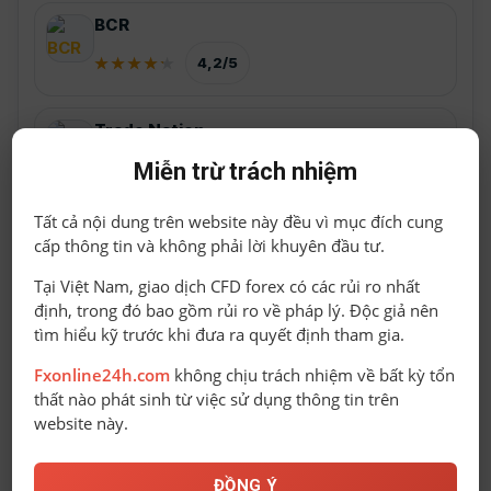
BCR
4,2/5
Trade Nation
Miễn trừ trách nhiệm
4,2/5
Tất cả nội dung trên website này đều vì mục đích cung
STARTRADER
cấp thông tin và không phải lời khuyên đầu tư.
4,2/5
Tại Việt Nam, giao dịch CFD forex có các rủi ro nhất
định, trong đó bao gồm rủi ro về pháp lý. Độc giả nên
tìm hiểu kỹ trước khi đưa ra quyết định tham gia.
IC Markets
Fxonline24h.com
không chịu trách nhiệm về bất kỳ tổn
4,2/5
thất nào phát sinh từ việc sử dụng thông tin trên
website này.
AvaTrade
4,2/5
ĐỒNG Ý