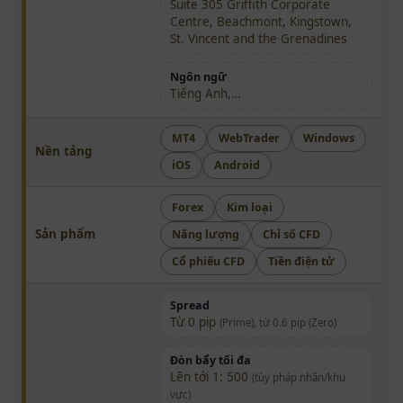
Suite 305 Griffith Corporate
Centre, Beachmont, Kingstown,
St. Vincent and the Grenadines
Ngôn ngữ
Tiếng Anh,…
MT4
WebTrader
Windows
Nền tảng
iOS
Android
Forex
Kim loại
Sản phẩm
Năng lượng
Chỉ số CFD
Cổ phiếu CFD
Tiền điện tử
Spread
Từ 0 pip
(Prime), từ 0.6 pip (Zero)
Đòn bẩy tối đa
Lên tới 1: 500
(tùy pháp nhân/khu
vực)