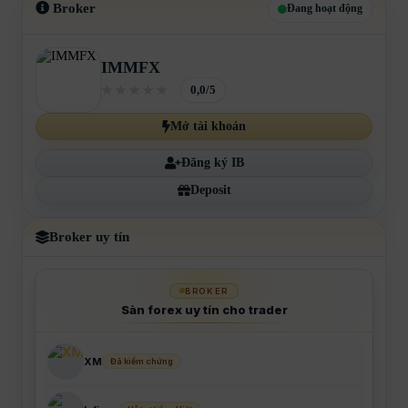
Broker
Đang hoạt động
IMMFX
0,0/5
Mở tài khoản
Đăng ký IB
Deposit
Broker uy tín
BROKER
Sàn forex uy tín cho trader
XM
Đã kiểm chứng