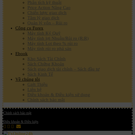
Phân tích kỹ thuật
Price Action Nâng Cao
Chiến lược giao dịch
Tâm lý giao dịch
Quản lý vốn – Rủi ro
Công cụ Forex
Máy tính Ký Quỹ
Máy tính lợi Nhuận/Rủi ro (R:R)
Máy tính Lot theo % rủi ro
Máy tính rủi ro phá sản
Ebook
Kho Sách Tài Chính
Sách Chứng Khoán
Sách giao dịch tài chính – Sách đầu tư
Sách Kinh Tế
Về chúng tôi
Giới Thiệu
Liên hệ
Điều khoản & Điều kiện sử dụng
Chính sách bảo mật
Chính sách bảo mật
Điều khoản & Điều kiện