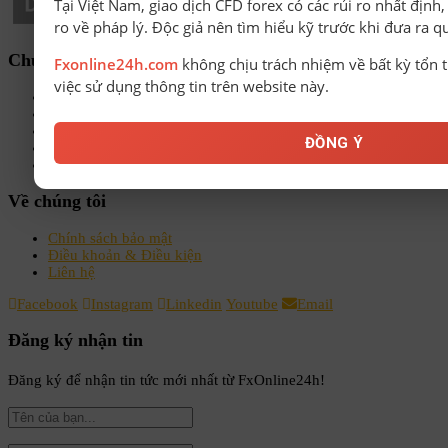
Tại Việt Nam, giao dịch CFD forex có các rủi ro nhất định
ro về pháp lý. Độc giả nên tìm hiểu kỹ trước khi đưa ra q
Chuyên mục
Fxonline24h.com
không chịu trách nhiệm về bất kỳ tổn t
việc sử dụng thông tin trên website này.
Sách-Ebook
Sàn Forex uy tín
Bonus Deposit
ĐỒNG Ý
Bonus No Deposit
Kiến thức Forex A-Z
Về chúng tôi
Chính sách bảo mật
Điều khoản & Điều kiện
Liên hệ
Facebook
Instagram
Linkedin
Youtube
Email
Đăng ký nhận tin
Đăng ký để nhận tin tức mới nhất từ FxOnline24h!