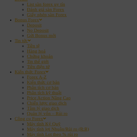
List sàn forex uy tín
Đánh giá sàn Forex
Giấy phép sàn Forex
Bonus Forex
Deposit
No Deposit
Gửi Bonus mới
Tin tức
Tiền tệ
Hàng hoá
Chứng khoán
Tin thế giới
Tiền điện tử
Kiến thức Forex
Forex A-Z
Kiến thức cơ bản
Phân tích cơ bản
Phân tích kỹ thuật
Price Action Nâng Cao
Chiến lược giao dịch
Tâm lý giao dịch
Quản lý vốn – Rủi ro
Công cụ Forex
Máy tính Ký Quỹ
Máy tính lợi Nhuận/Rủi ro (R:R)
Máy tính Lot theo % rủi ro