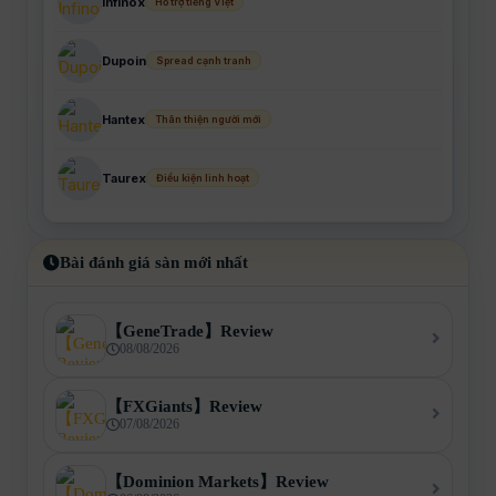
Infinox
Hỗ trợ tiếng Việt
Dupoin
Spread cạnh tranh
Hantex
Thân thiện người mới
Taurex
Điều kiện linh hoạt
Bài đánh giá sàn mới nhất
【GeneTrade】Review
08/08/2026
【FXGiants】Review
07/08/2026
【Dominion Markets】Review