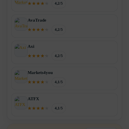
4,2/5
AvaTrade
4,2/5
Axi
4,2/5
Markets4you
4,1/5
ATFX
4,1/5