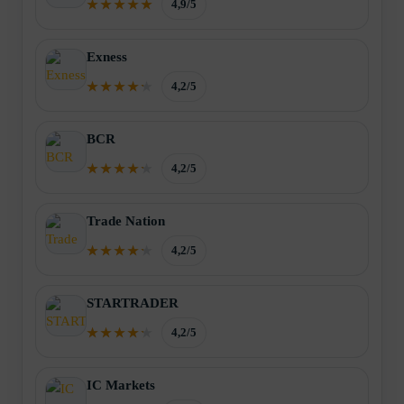
4,9/5
Exness
4,2/5
BCR
4,2/5
Trade Nation
4,2/5
STARTRADER
4,2/5
IC Markets