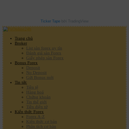
Ticker Tape
bởi TradingView
Trang chủ
Broker
List sàn forex uy tín
Đánh giá sàn Forex
Giấy phép sàn Forex
Bonus Forex
Deposit
No Deposit
Gửi Bonus mới
Tin tức
Tiền tệ
Hàng hoá
Chứng khoán
Tin thế giới
Tiền điện tử
Kiến thức Forex
Forex A-Z
Kiến thức cơ bản
Phân tích cơ bản