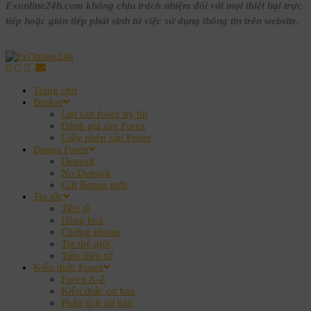
Fxonline24h.com không chịu trách nhiệm đối với mọi thiệt hại trực
tiếp hoặc gián tiếp phát sinh từ việc sử dụng thông tin trên website.
Trang chủ
Broker
List sàn forex uy tín
Đánh giá sàn Forex
Giấy phép sàn Forex
Bonus Forex
Deposit
No Deposit
Gửi Bonus mới
Tin tức
Tiền tệ
Hàng hoá
Chứng khoán
Tin thế giới
Tiền điện tử
Kiến thức Forex
Forex A-Z
Kiến thức cơ bản
Phân tích cơ bản