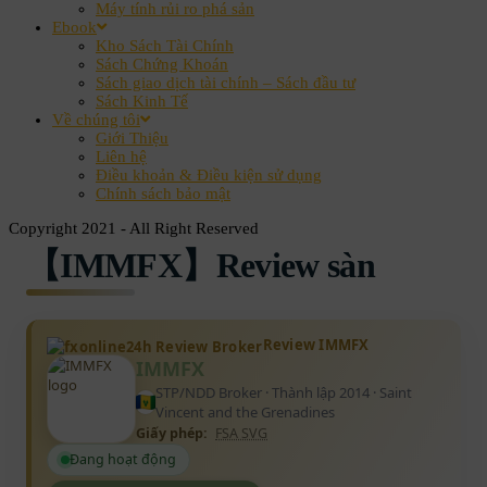
Máy tính rủi ro phá sản
Ebook
Kho Sách Tài Chính
Sách Chứng Khoán
Sách giao dịch tài chính – Sách đầu tư
Sách Kinh Tế
Về chúng tôi
Giới Thiệu
Liên hệ
Điều khoản & Điều kiện sử dụng
Chính sách bảo mật
Copyright 2021 - All Right Reserved
【IMMFX】Review sàn
Review IMMFX
IMMFX
STP/NDD Broker · Thành lập 2014 · Saint
Vincent and the Grenadines
Giấy phép:
FSA SVG
Đang hoạt động