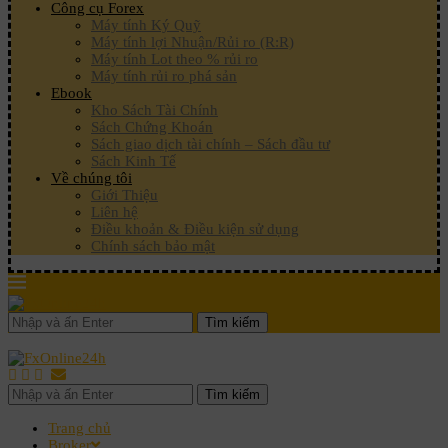
Công cụ Forex
Máy tính Ký Quỹ
Máy tính lợi Nhuận/Rủi ro (R:R)
Máy tính Lot theo % rủi ro
Máy tính rủi ro phá sản
Ebook
Kho Sách Tài Chính
Sách Chứng Khoán
Sách giao dịch tài chính – Sách đầu tư
Sách Kinh Tế
Về chúng tôi
Giới Thiệu
Liên hệ
Điều khoản & Điều kiện sử dụng
Chính sách bảo mật
Tìm kiếm
Tìm kiếm
Trang chủ
Broker