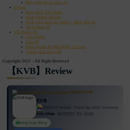
Máy tính rủi ro phá sản
Ebook
Kho Sách Tài Chính
Sách Chứng Khoán
Sách giao dịch tài chính – Sách đầu tư
Sách Kinh Tế
Về chúng tôi
Giới Thiệu
Liên hệ
Điều khoản & Điều kiện sử dụng
Chính sách bảo mật
Copyright 2021 - All Right Reserved
【KVB】Review
Review KVB
KVB
NDD/STP Broker · Thành lập 2023 · Comoros
Giấy phép:
BAPPEBTI
·
JFX
·
AOFA
Đang hoạt động