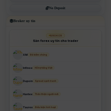
No Deposit
Broker uy tín
BROKER
Sàn forex uy tín cho trader
XM
Đã kiểm chứng
Infinox
Hỗ trợ tiếng Việt
Dupoin
Spread cạnh tranh
Hantex
Thân thiện người mới
Taurex
Điều kiện linh hoạt