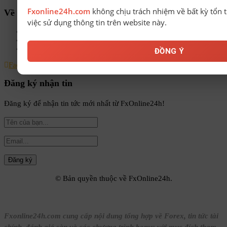
Fxonline24h.com
không chịu trách nhiệm về bất kỳ tổn t
Về chúng tôi
việc sử dụng thông tin trên website này.
Chính sách bảo mật
Điều khoản & Điều kiện
Liên hệ
ĐỒNG Ý
Facebook
Instagram
Linkedin
Youtube
Email
Đăng ký nhận tin
Đăng ký để nhận tin tức mới nhất từ FxOnline24h!
© Bản quyền thuộc về FxOnline24h.
Fxonline24h.com cung cấp nội dung tổng hợp về Forex, tin tức tài
chính, đánh giá sàn và các chương trình bonus với mục đích tham