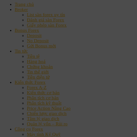
Trang chủ
Broker
List sàn forex uy tín
Đánh giá sàn Forex
Giấy phép sàn Forex
Bonus Forex
Deposit
No Deposit
Gửi Bonus mới
Tin tức
Tiền tệ
Hàng hoá
Chứng khoán
Tin thế giới
Tiền điện tử
Kiến thức Forex
Forex A-Z
Kiến thức cơ bản
Phân tích cơ bản
Phân tích kỹ thuật
Price Action Nâng Cao
Chiến lược giao dịch
Tâm lý giao dịch
Quản lý vốn – Rủi ro
Công cụ Forex
Máy tính Ký Quỹ