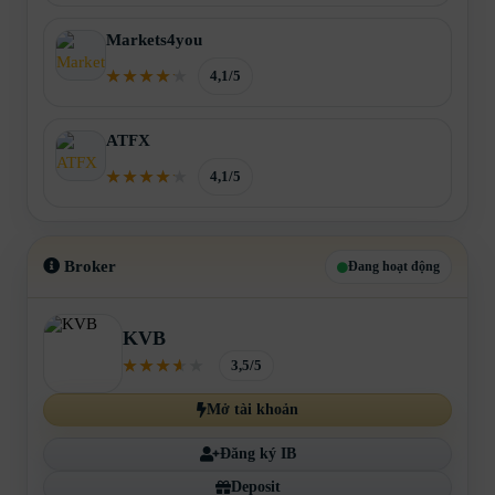
Markets4you
4,1/5
ATFX
4,1/5
Broker
Đang hoạt động
KVB
3,5/5
Mở tài khoản
Đăng ký IB
Deposit