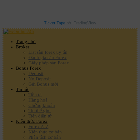
Ticker Tape
bởi TradingView
Trang chủ
Broker
List sàn forex uy tín
Đánh giá sàn Forex
Giấy phép sàn Forex
Bonus Forex
Deposit
No Deposit
Gửi Bonus mới
Tin tức
Tiền tệ
Hàng hoá
Chứng khoán
Tin thế giới
Tiền điện tử
Kiến thức Forex
Forex A-Z
Kiến thức cơ bản
Phân tích cơ bản