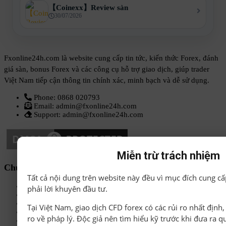
【Coinexx】Review sàn
30/07/2026
Fxonline24h.com là website cung cấp tin tức, kiến thức Forex, đánh
giá sàn, bonus Forex và các công cụ hỗ trợ giao dịch, giúp trader
Việt Nam tiếp cận thông tin chính xác, minh bạch và dễ sử dụng.
Phone: 0868 020793
Email: admin@fxonline24h.com
Support: admin@fxonline24h.com
Miễn trừ trách nhiệm
Chuyên mục
Tất cả nội dung trên website này đều vì mục đích cung cấ
Sách-Ebook
phải lời khuyên đầu tư.
Sàn Forex uy tín
Bonus Deposit
Tại Việt Nam, giao dịch CFD forex có các rủi ro nhất định
Bonus No Deposit
ro về pháp lý. Độc giả nên tìm hiểu kỹ trước khi đưa ra q
Kiến thức Forex A-Z