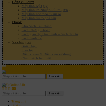
Công cụ Forex
Máy tính Ký Quỹ
Máy tính lợi Nhuận/Rủi ro (R:R)
Máy tính Lot theo % rủi ro
Máy tính rủi ro phá sản
Ebook
Kho Sách Tài Chính
Sách Chứng Khoán
Sách giao dịch tài chính – Sách đầu tư
Sách Kinh Tế
Về chúng tôi
Giới Thiệu
Liên hệ
Điều khoản & Điều kiện sử dụng
Chính sách bảo mật
Tìm kiếm
Tìm kiếm
Trang chủ
Broker