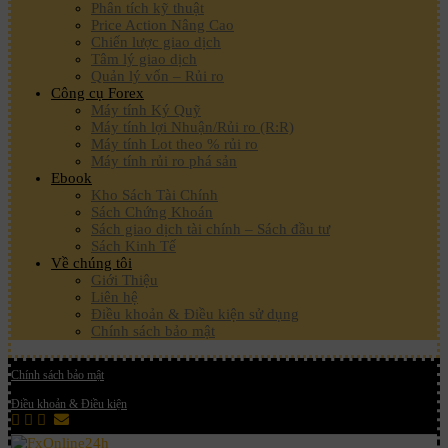
Phân tích kỹ thuật
Price Action Nâng Cao
Chiến lược giao dịch
Tâm lý giao dịch
Quản lý vốn – Rủi ro
Công cụ Forex
Máy tính Ký Quỹ
Máy tính lợi Nhuận/Rủi ro (R:R)
Máy tính Lot theo % rủi ro
Máy tính rủi ro phá sản
Ebook
Kho Sách Tài Chính
Sách Chứng Khoán
Sách giao dịch tài chính – Sách đầu tư
Sách Kinh Tế
Về chúng tôi
Giới Thiệu
Liên hệ
Điều khoản & Điều kiện sử dụng
Chính sách bảo mật
Chính sách bảo mật
Điều khoản & Điều kiện