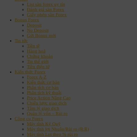
List sàn forex uy tín
Đánh giá sàn Forex
Giấy phép sàn Forex
Bonus Forex
Deposit
No Deposit
Gửi Bonus mới
Tin tức
Tiền tệ
Hàng hoá
Chứng khoán
Tin thế giới
Tiền điện tử
Kiến thức Forex
Forex A-Z
Kiến thức cơ bản
Phân tích cơ bản
Phân tích kỹ thuật
Price Action Nâng Cao
Chiến lược giao dịch
Tâm lý giao dịch
Quản lý vốn – Rủi ro
Công cụ Forex
Máy tính Ký Quỹ
Máy tính lợi Nhuận/Rủi ro (R:R)
Máy tính Lot theo % rủi ro