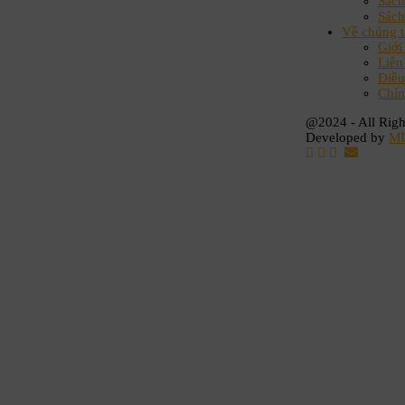
Sách
Sách
Về chúng t
Giới
Liên
Điều
Chín
@2024 - All Righ
Developed by
M