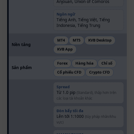
Anjouan, Union of Comoros
Ngôn ngữ
Tiếng Anh, Tiếng Việt, Tiếng
Indonesia, Tiếng Trung
MT4
MT5
KVB Desktop
Nền tảng
KVB App
Forex
Hàng hóa
Chỉ số
Sản phẩm
Cổ phiếu CFD
Crypto CFD
Spread
Từ 1.0 pip
(Standard), thấp hơn trên
các loại tài khoản khác
Đòn bẩy tối đa
Lên tới 1:1000
(tùy pháp nhân/khu
vực)