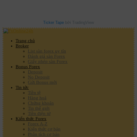
Ticker Tape
bởi TradingView
Trang chủ
Broker
List sàn forex uy tín
Đánh giá sàn Forex
Giấy phép sàn Forex
Bonus Forex
Deposit
No Deposit
Gửi Bonus mới
Tin tức
Tiền tệ
Hàng hoá
Chứng khoán
Tin thế giới
Tiền điện tử
Kiến thức Forex
Forex A-Z
Kiến thức cơ bản
Phân tích cơ bản