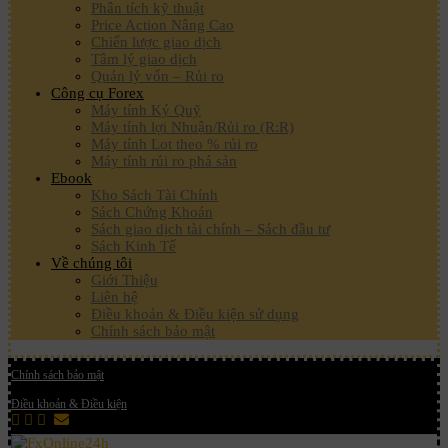
Phân tích kỹ thuật
Price Action Nâng Cao
Chiến lược giao dịch
Tâm lý giao dịch
Quản lý vốn – Rủi ro
Công cụ Forex
Máy tính Ký Quỹ
Máy tính lợi Nhuận/Rủi ro (R:R)
Máy tính Lot theo % rủi ro
Máy tính rủi ro phá sản
Ebook
Kho Sách Tài Chính
Sách Chứng Khoán
Sách giao dịch tài chính – Sách đầu tư
Sách Kinh Tế
Về chúng tôi
Giới Thiệu
Liên hệ
Điều khoản & Điều kiện sử dụng
Chính sách bảo mật
Chính sách bảo mật
Điều khoản & Điều kiện