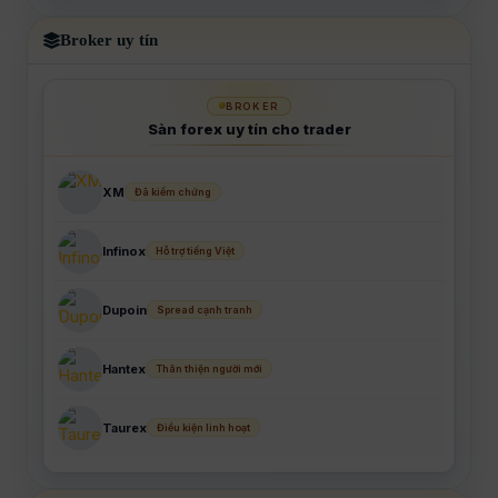
Broker uy tín
BROKER
Sàn forex uy tín cho trader
XM
Đã kiểm chứng
Infinox
Hỗ trợ tiếng Việt
Dupoin
Spread cạnh tranh
Hantex
Thân thiện người mới
Taurex
Điều kiện linh hoạt