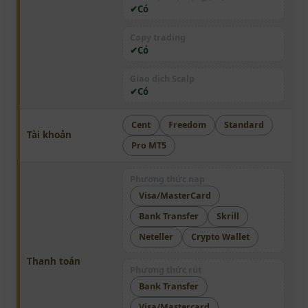
Có
Copy trading
Có
Giao dịch Scalp
Có
Cent
Freedom
Standard
Tài khoản
Pro MT5
Phương thức nạp
Visa/MasterCard
Bank Transfer
Skrill
Neteller
Crypto Wallet
Thanh toán
Phương thức rút
Bank Transfer
Visa/Mastercard