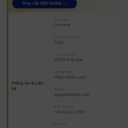
Truy cập QRS Global →
Quốc gia
Comoros
Năm thành lập
2020
Loại môi giới
STP/ECN Broker
Trang web
https://qrsfx.com/
Thông tin & Liên
hệ
Email
support@qrsfx.com
Điện thoại
+66 98 822 2885
Địa chỉ