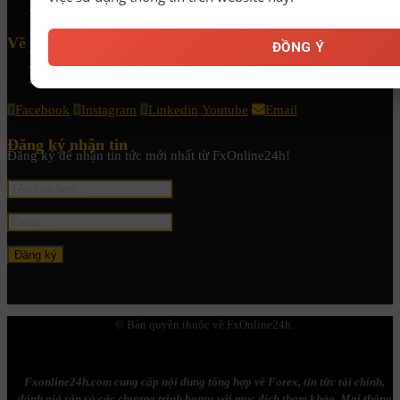
Kiến thức Forex A-Z
Về chúng tôi
ĐỒNG Ý
Chính sách bảo mật
Điều khoản & Điều kiện
Liên hệ
Facebook
Instagram
Linkedin
Youtube
Email
Đăng ký nhận tin
Đăng ký để nhận tin tức mới nhất từ FxOnline24h!
© Bản quyền thuộc về FxOnline24h.
Fxonline24h.com cung cấp nội dung tổng hợp về Forex, tin tức tài chính,
đánh giá sàn và các chương trình bonus với mục đích tham khảo. Mọi thông