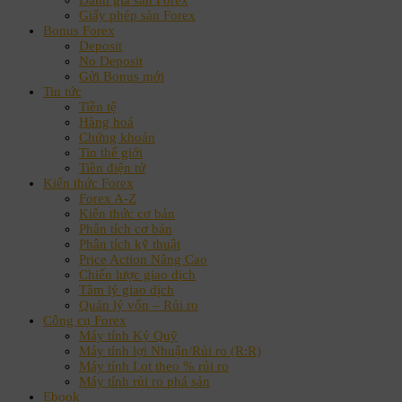
Giấy phép sàn Forex
Bonus Forex
Deposit
No Deposit
Gửi Bonus mới
Tin tức
Tiền tệ
Hàng hoá
Chứng khoán
Tin thế giới
Tiền điện tử
Kiến thức Forex
Forex A-Z
Kiến thức cơ bản
Phân tích cơ bản
Phân tích kỹ thuật
Price Action Nâng Cao
Chiến lược giao dịch
Tâm lý giao dịch
Quản lý vốn – Rủi ro
Công cụ Forex
Máy tính Ký Quỹ
Máy tính lợi Nhuận/Rủi ro (R:R)
Máy tính Lot theo % rủi ro
Máy tính rủi ro phá sản
Ebook