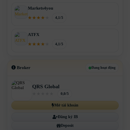
Markets4you
4,1/5
ATFX
4,1/5
Broker
Đang hoạt động
QRS Global
0,0/5
Mở tài khoản
Đăng ký IB
Deposit