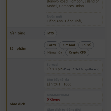
Bonovo Road, Fomboni, Island of
Mohéli, Comoros Union
Ngôn ngữ
Tiếng Anh, Tiếng Thái,…
Nền tảng
MT5
Forex
Kim loại
Chỉ số
Sản phẩm
Hàng hóa
Crypto CFD
Spread
Từ 0.8 pip
(Pro), ~1.3–1.6 pip (thả nổi)
Đòn bẩy tối đa
Lên tới 1 : 1000
MAMM/PAMM
Không
Giao dịch
Giao dịch tự động (EA)