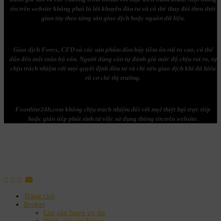
tin trên website không phải là lời khuyên đầu tư và có thể thay đổi theo thời
gian tùy theo từng sàn giao dịch hoặc nguồn dữ liệu.
Giao dịch Forex, CFD và các sản phẩm đòn bẩy tiềm ẩn rủi ro cao, có thể
dẫn đến mất toàn bộ vốn. Người dùng cần tự đánh giá mức độ chịu rủi ro, tự
chịu trách nhiệm với mọi quyết định đầu tư và chỉ nên giao dịch khi đã hiểu
rõ cơ chế thị trường.
Fxonline24h.com không chịu trách nhiệm đối với mọi thiệt hại trực tiếp
hoặc gián tiếp phát sinh từ việc sử dụng thông tin trên website.
Trang chủ
Broker
List sàn forex uy tín
Đánh giá sàn Forex