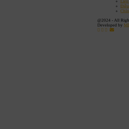
Liên
Điều
Chín
@2024 - All Righ
Developed by
M