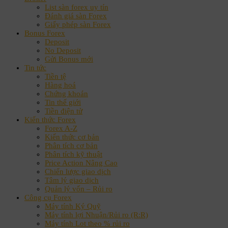
List sàn forex uy tín
Đánh giá sàn Forex
Giấy phép sàn Forex
Bonus Forex
Deposit
No Deposit
Gửi Bonus mới
Tin tức
Tiền tệ
Hàng hoá
Chứng khoán
Tin thế giới
Tiền điện tử
Kiến thức Forex
Forex A-Z
Kiến thức cơ bản
Phân tích cơ bản
Phân tích kỹ thuật
Price Action Nâng Cao
Chiến lược giao dịch
Tâm lý giao dịch
Quản lý vốn – Rủi ro
Công cụ Forex
Máy tính Ký Quỹ
Máy tính lợi Nhuận/Rủi ro (R:R)
Máy tính Lot theo % rủi ro