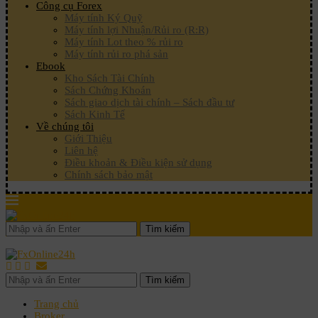
Công cụ Forex
Máy tính Ký Quỹ
Máy tính lợi Nhuận/Rủi ro (R:R)
Máy tính Lot theo % rủi ro
Máy tính rủi ro phá sản
Ebook
Kho Sách Tài Chính
Sách Chứng Khoán
Sách giao dịch tài chính – Sách đầu tư
Sách Kinh Tế
Về chúng tôi
Giới Thiệu
Liên hệ
Điều khoản & Điều kiện sử dụng
Chính sách bảo mật
Tìm kiếm
Tìm kiếm
Trang chủ
Broker