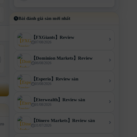
Bài đánh giá sàn mới nhất
【FXGiants】Review
07/08/2026
【Dominion Markets】Review
06/08/2026
【Esperio】Review sàn
03/08/2026
【Eterwealth】Review sàn
01/08/2026
【Dinero Markets】Review sàn
 ro
31/07/2026