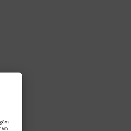
o gồm
tham