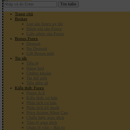
Tìm kiếm
Trang chủ
Broker
List sàn forex uy tín
Đánh giá sàn Forex
Giấy phép sàn Forex
Bonus Forex
Deposit
No Deposit
Gửi Bonus mới
Tin tức
Tiền tệ
Hàng hoá
Chứng khoán
Tin thế giới
Tiền điện tử
Kiến thức Forex
Forex A-Z
Kiến thức cơ bản
Phân tích cơ bản
Phân tích kỹ thuật
Price Action Nâng Cao
Chiến lược giao dịch
Tâm lý giao dịch
Quản lý vốn – Rủi ro