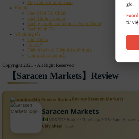
Máy tính rủi ro phá sản
gia.
Ebook
Kho Sách Tài Chính
Fxon
Sách Chứng Khoán
từ vi
Sách giao dịch tài chính – Sách đầu tư
Sách Kinh Tế
Về chúng tôi
Giới Thiệu
Liên hệ
Điều khoản & Điều kiện sử dụng
Chính sách bảo mật
Copyright 2021 - All Right Reserved
【Saracen Markets】Review
Review Saracen Markets
Saracen Markets
NDD/STP Broker · Thành lập 2013 · Saint Vincent
Giấy phép:
FSCA