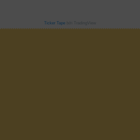
Ticker Tape
bởi TradingView