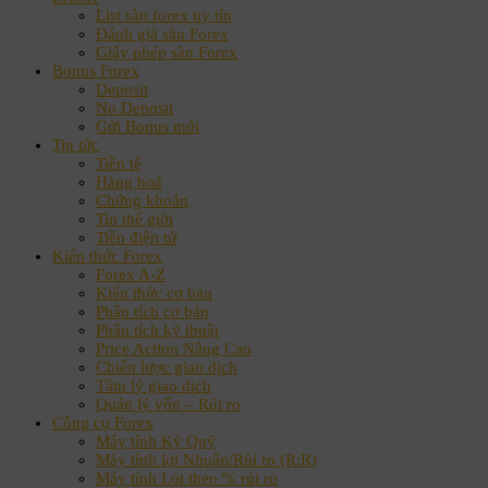
List sàn forex uy tín
Đánh giá sàn Forex
Giấy phép sàn Forex
Bonus Forex
Deposit
No Deposit
Gửi Bonus mới
Tin tức
Tiền tệ
Hàng hoá
Chứng khoán
Tin thế giới
Tiền điện tử
Kiến thức Forex
Forex A-Z
Kiến thức cơ bản
Phân tích cơ bản
Phân tích kỹ thuật
Price Action Nâng Cao
Chiến lược giao dịch
Tâm lý giao dịch
Quản lý vốn – Rủi ro
Công cụ Forex
Máy tính Ký Quỹ
Máy tính lợi Nhuận/Rủi ro (R:R)
Máy tính Lot theo % rủi ro