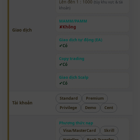
Lên đến 1 : 1000
(tùy khu vực & tài
khoản)
MAMM/PAMM
Không
Giao dịch
Giao dịch tự động (EA)
Có
Copy trading
Có
Giao dịch Scalp
Có
Standard
Premium
Tài khoản
Privilege
Demo
Cent
Phương thức nạp
Visa/MasterCard
Skrill
Neteller
Bank Transfer