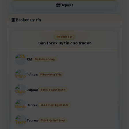
Deposit
Broker uy tín
BROKER
Sàn forex uy tín cho trader
XM
Đã kiểm chứng
Infinox
Hỗ trợ tiếng Việt
Dupoin
Spread cạnh tranh
Hantex
Thân thiện người mới
Taurex
Điều kiện linh hoạt