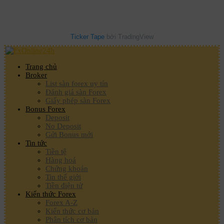
Ticker Tape
bởi TradingView
Trang chủ
Broker
List sàn forex uy tín
Đánh giá sàn Forex
Giấy phép sàn Forex
Bonus Forex
Deposit
No Deposit
Gửi Bonus mới
Tin tức
Tiền tệ
Hàng hoá
Chứng khoán
Tin thế giới
Tiền điện tử
Kiến thức Forex
Forex A-Z
Kiến thức cơ bản
Phân tích cơ bản