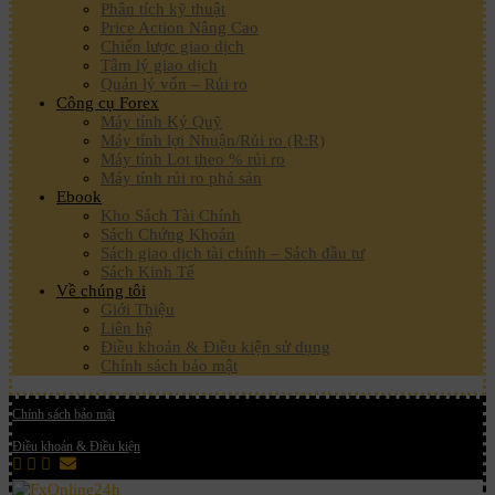
Phân tích kỹ thuật
Price Action Nâng Cao
Chiến lược giao dịch
Tâm lý giao dịch
Quản lý vốn – Rủi ro
Công cụ Forex
Máy tính Ký Quỹ
Máy tính lợi Nhuận/Rủi ro (R:R)
Máy tính Lot theo % rủi ro
Máy tính rủi ro phá sản
Ebook
Kho Sách Tài Chính
Sách Chứng Khoán
Sách giao dịch tài chính – Sách đầu tư
Sách Kinh Tế
Về chúng tôi
Giới Thiệu
Liên hệ
Điều khoản & Điều kiện sử dụng
Chính sách bảo mật
Chính sách bảo mật
Điều khoản & Điều kiện