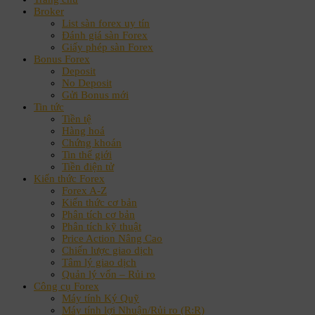
Broker
List sàn forex uy tín
Đánh giá sàn Forex
Giấy phép sàn Forex
Bonus Forex
Deposit
No Deposit
Gửi Bonus mới
Tin tức
Tiền tệ
Hàng hoá
Chứng khoán
Tin thế giới
Tiền điện tử
Kiến thức Forex
Forex A-Z
Kiến thức cơ bản
Phân tích cơ bản
Phân tích kỹ thuật
Price Action Nâng Cao
Chiến lược giao dịch
Tâm lý giao dịch
Quản lý vốn – Rủi ro
Công cụ Forex
Máy tính Ký Quỹ
Máy tính lợi Nhuận/Rủi ro (R:R)