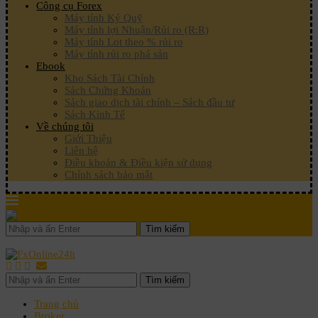
Công cụ Forex
Máy tính Ký Quỹ
Máy tính lợi Nhuận/Rủi ro (R:R)
Máy tính Lot theo % rủi ro
Máy tính rủi ro phá sản
Ebook
Kho Sách Tài Chính
Sách Chứng Khoán
Sách giao dịch tài chính – Sách đầu tư
Sách Kinh Tế
Về chúng tôi
Giới Thiệu
Liên hệ
Điều khoản & Điều kiện sử dụng
Chính sách bảo mật
Tìm kiếm
Tìm kiếm
Trang chủ
Broker