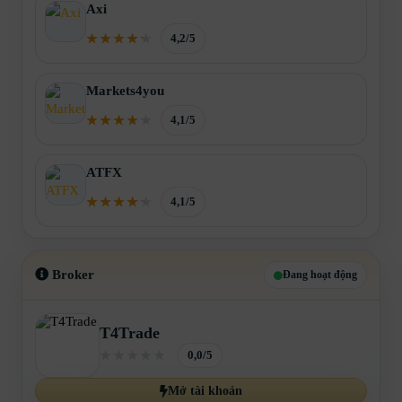
Axi
4,2/5
Markets4you
4,1/5
ATFX
4,1/5
Broker
Đang hoạt động
T4Trade
0,0/5
Mở tài khoản