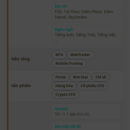
Địa chỉ
F20, 1st Floor, Eden Plaza, Eden
Island, Seychelles
Ngôn ngữ
Tiếng Anh, Tiếng Thái, Tiếng Việt,
…
MT4
WebTrader
Nền tảng
Mobile Trading
Forex
Kim loại
Chỉ số
Sản phẩm
Hàng hóa
Cổ phiếu CFD
Crypto CFD
Spread
Từ ~1.1 pip
(thả nổi)
Đòn bẩy tối đa