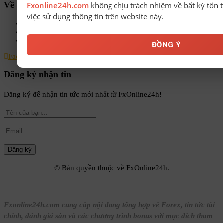
Về chúng tôi
Fxonline24h.com
không chịu trách nhiệm về bất kỳ tổn t
việc sử dụng thông tin trên website này.
Chính sách bảo mật
Điều khoản & Điều kiện
Liên hệ
ĐỒNG Ý
Facebook
Instagram
Linkedin
Youtube
Email
Đăng ký nhận tin
Đăng ký để nhận tin tức mới nhất từ FxOnline24h!
© Bản quyền thuộc về FxOnline24h.
Fxonline24h.com cung cấp nội dung tổng hợp về Forex, tin tức tài
chính, đánh giá sàn và các chương trình bonus với mục đích tham