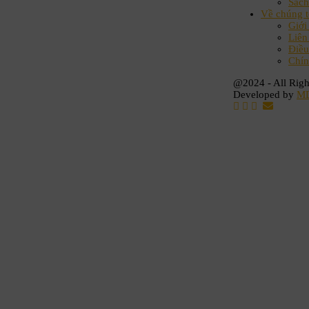
Sách
Về chúng t
Giới
Liên
Điều
Chín
@2024 - All Righ
Developed by
M