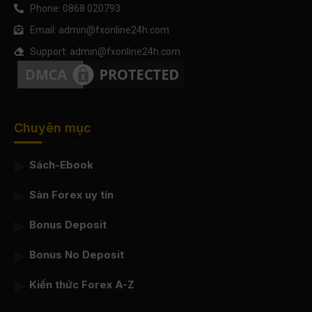
Phone: 0868 020793
Email: admin@fxonline24h.com
Support: admin@fxonline24h.com
Chuyên mục
Sách-Ebook
Sàn Forex uy tín
Bonus Deposit
Bonus No Deposit
Kiến thức Forex A-Z