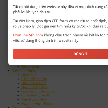
Tất cả nội dung trên website này đều vì mục đích cung cấ
Trang chủ
phải lời khuyên đầu tư.
Broker
List sàn forex uy tín
Tại Việt Nam, giao dịch CFD forex có các rủi ro nhất định
Đánh giá sàn Forex
ro về pháp lý. Độc giả nên tìm hiểu kỹ trước khi đưa ra q
Giấy phép sàn Forex
Bonus Forex
Deposit
Fxonline24h.com
không chịu trách nhiệm về bất kỳ tổn t
No Deposit
việc sử dụng thông tin trên website này.
Gửi Bonus mới
Tin tức
Tiền tệ
ĐỒNG Ý
Hàng hoá
Chứng khoán
Tin thế giới
Tiền điện tử
Kiến thức Forex
Forex A-Z
Kiến thức cơ bản
Phân tích cơ bản
Phân tích kỹ thuật
Price Action Nâng Cao
Chiến lược giao dịch
Tâm lý giao dịch
Quản lý vốn – Rủi ro
Công cụ Forex