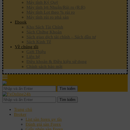
Máy tính Ký Quỹ
Máy tính lợi Nhuận/Rủi ro (R:R)
Máy tính Lot theo % rủi ro
Máy tính rủi ro phá sản
Ebook
Kho Sách Tài Chính
Sách Chứng Khoán
Sách giao dịch tài chính – Sách đầu tư
Sách Kinh Tế
Về chúng tôi
Giới Thiệu
Liên hệ
Điều khoản & Điều kiện sử dụng
Chính sách bảo mật
Tìm kiếm
Tìm kiếm
Trang chủ
Broker
List sàn forex uy tín
Đánh giá sàn Forex
Giấy phép sàn Forex