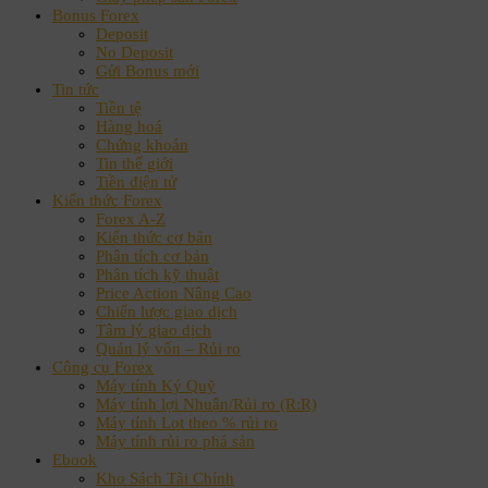
Bonus Forex
Deposit
No Deposit
Gửi Bonus mới
Tin tức
Tiền tệ
Hàng hoá
Chứng khoán
Tin thế giới
Tiền điện tử
Kiến thức Forex
Forex A-Z
Kiến thức cơ bản
Phân tích cơ bản
Phân tích kỹ thuật
Price Action Nâng Cao
Chiến lược giao dịch
Tâm lý giao dịch
Quản lý vốn – Rủi ro
Công cụ Forex
Máy tính Ký Quỹ
Máy tính lợi Nhuận/Rủi ro (R:R)
Máy tính Lot theo % rủi ro
Máy tính rủi ro phá sản
Ebook
Kho Sách Tài Chính