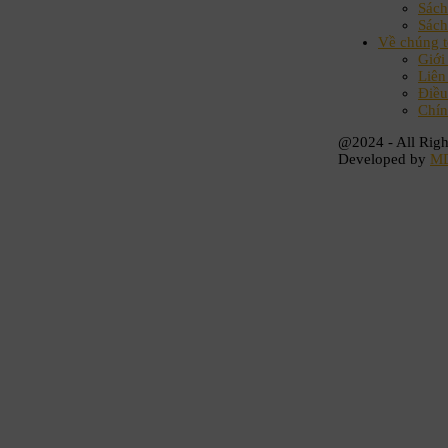
Sách
Sách
Về chúng t
Giới
Liên
Điều
Chín
@2024 - All Righ
Developed by
M