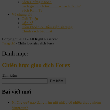
Sách Chứng Khoán
Sách giao dịch tài chính – Sách đầu tư
Sách Kinh Tế
Về chúng tôi
Giới Thiệu
Liên hệ
Điều khoản & Điều kiện sử dụng
Chính sách bảo mật
Copyright 2021 - All Right Reserved
Trang chủ
-
Chiến lược giao dịch Forex
Danh mục:
Chiến lược giao dịch Forex
Tìm kiếm
Tìm kiếm
Bài viết mới
Những quỹ nào đang nắm giữ nhiều cổ phiếu thuộc nhóm
Vingroup?