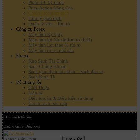
Phân tích kỹ thuật
Price Action Nâng Cao
Chiến lược giao dịch
Tâm lý giao dịch
Quản lý vốn – Rủi ro
Công cụ Forex
Máy tính Ký Quỹ
Máy tính lợi Nhuận/Rủi ro (R:R)
Máy tính Lot theo % rủi ro
Máy tính rủi ro phá sản
Ebook
Kho Sách Tài Chính
Sách Chứng Khoán
Sách giao dịch tài chính – Sách đầu tư
Sách Kinh Tế
Về chúng tôi
Giới Thiệu
Liên hệ
Điều khoản & Điều kiện sử dụng
Chính sách bảo mật
Chính sách bảo mật
Điều khoản & Điều kiện
Tìm kiếm