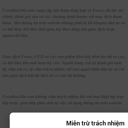
Fxonline24h.com cung cấp nội dung tổng hợp về Forex, tin tức tài
chính, đánh giá sàn và các chương trình bonus với mục đích tham
khảo. Mọi thông tin trên website không phải là lời khuyên đầu tư và
có thể thay đổi theo thời gian tùy theo từng sàn giao dịch hoặc
nguồn dữ liệu.
Giao dịch Forex, CFD và các sản phẩm đòn bẩy tiềm ẩn rủi ro cao,
có thể dẫn đến mất toàn bộ vốn. Người dùng cần tự đánh giá mức
độ chịu rủi ro, tự chịu trách nhiệm với mọi quyết định đầu tư và chỉ
nên giao dịch khi đã hiểu rõ cơ chế thị trường.
Fxonline24h.com không chịu trách nhiệm đối với mọi thiệt hại trực
tiếp hoặc gián tiếp phát sinh từ việc sử dụng thông tin trên website.
Miễn trừ trách nhiệm