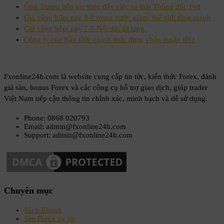
Ông Trump tiếp tục thúc đẩy việc sa thải Thống đốc Fed
Giá vàng hôm nay 8-8 trong nước giảm, thế giới tăng mạnh
Giá vàng hôm nay 7-8 Nối dài đà tăng
Công ty của Bầu Đức chính thức được chấp thuận IPO
Fxonline24h.com là website cung cấp tin tức, kiến thức Forex, đánh
giá sàn, bonus Forex và các công cụ hỗ trợ giao dịch, giúp trader
Việt Nam tiếp cận thông tin chính xác, minh bạch và dễ sử dụng.
Phone: 0868 020793
Email: admin@fxonline24h.com
Support: admin@fxonline24h.com
Chuyên mục
Sách-Ebook
Sàn Forex uy tín