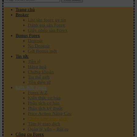
Trang chủ
Broker
List sàn forex uy tín
Đánh giá sàn Forex
Giấy phép sàn Forex
Bonus Forex
Deposit
No Deposit
Gửi Bonus mới
Tin tức
Tiền tệ
Hàng hoá
Chứng khoán
Tin thế giới
Tiền điện tử
Kiến thức Forex
Forex A-Z
Kiến thức cơ bản
Phân tích cơ bản
Phân tích kỹ thuật
Price Action Nâng Cao
Chiến lược giao dịch
Tâm lý giao dịch
Quản lý vốn – Rủi ro
Công cụ Forex