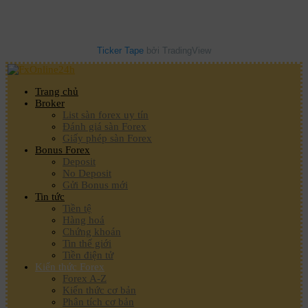
Ticker Tape
bởi TradingView
Trang chủ
Broker
List sàn forex uy tín
Đánh giá sàn Forex
Giấy phép sàn Forex
Bonus Forex
Deposit
No Deposit
Gửi Bonus mới
Tin tức
Tiền tệ
Hàng hoá
Chứng khoán
Tin thế giới
Tiền điện tử
Kiến thức Forex
Forex A-Z
Kiến thức cơ bản
Phân tích cơ bản