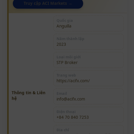
Truy cập ACI Markets →
Quốc gia
Anguilla
Năm thành lập
2023
Loại môi giới
STP Broker
Trang web
https://acifx.com/
Thông tin & Liên
Email
hệ
info@acifx.com
Điện thoại
+84 70 840 7253
Địa chỉ