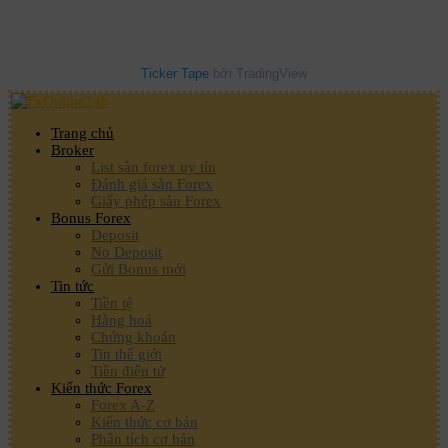
Ticker Tape
bởi TradingView
Trang chủ
Broker
List sàn forex uy tín
Đánh giá sàn Forex
Giấy phép sàn Forex
Bonus Forex
Deposit
No Deposit
Gửi Bonus mới
Tin tức
Tiền tệ
Hàng hoá
Chứng khoán
Tin thế giới
Tiền điện tử
Kiến thức Forex
Forex A-Z
Kiến thức cơ bản
Phân tích cơ bản