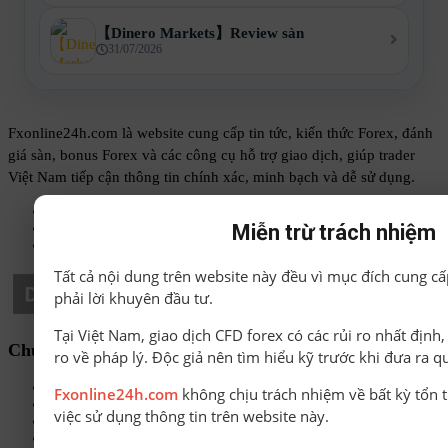
【Dinero Markets】Review sàn
31/07/2026
Fxonline24h.com là website cung cấp tin tức, kiến thức Forex, đánh
giá sàn, bonus Forex và các công cụ hỗ trợ giao dịch, giúp trader
Việt Nam tiếp cận thông tin chính xác, minh bạch và dễ sử dụng.
Phone: 0868 020793
Email: admin@fxonline24h.com
Miễn trừ trách nhiệm
Support: admin@fxonline24h.com
Tất cả nội dung trên website này đều vì mục đích cung cấ
phải lời khuyên đầu tư.
Tại Việt Nam, giao dịch CFD forex có các rủi ro nhất định
Chuyên mục
ro về pháp lý. Độc giả nên tìm hiểu kỹ trước khi đưa ra q
Sách-Ebook
Fxonline24h.com
không chịu trách nhiệm về bất kỳ tổn t
Sàn Forex uy tín
việc sử dụng thông tin trên website này.
Bonus Deposit
Bonus No Deposit