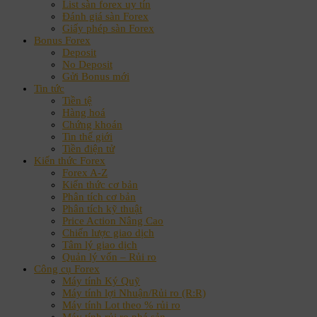
List sàn forex uy tín
Đánh giá sàn Forex
Giấy phép sàn Forex
Bonus Forex
Deposit
No Deposit
Gửi Bonus mới
Tin tức
Tiền tệ
Hàng hoá
Chứng khoán
Tin thế giới
Tiền điện tử
Kiến thức Forex
Forex A-Z
Kiến thức cơ bản
Phân tích cơ bản
Phân tích kỹ thuật
Price Action Nâng Cao
Chiến lược giao dịch
Tâm lý giao dịch
Quản lý vốn – Rủi ro
Công cụ Forex
Máy tính Ký Quỹ
Máy tính lợi Nhuận/Rủi ro (R:R)
Máy tính Lot theo % rủi ro
Máy tính rủi ro phá sản