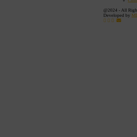
Chín
@2024 - All Righ
Developed by
M