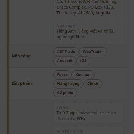
No. 9 Cassius Webster Building,
Grace Complex, PO Box 1330,
The Valley, AI-2640, Anguilla
Ngôn ngữ
Tiếng Anh, Tiếng Việt và nhiều
ngôn ngữ khác
ACI Trade
WebTrader
Nền tảng
Android
iOS
Forex
Kim loại
Sản phẩm
Năng lượng
Chỉ số
Cổ phiếu
Spread
Từ 0.7 pip
(Professional), từ 1.5 pip
(Standard và ECN)
Đòn bẩy tối đa