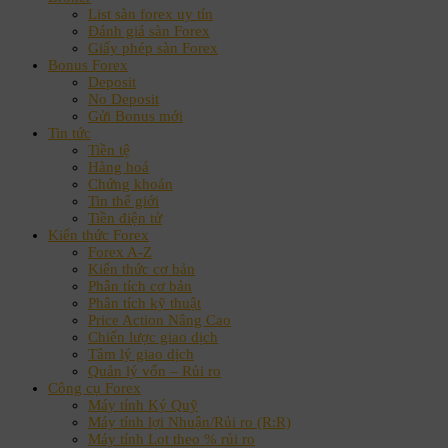
List sàn forex uy tín
Đánh giá sàn Forex
Giấy phép sàn Forex
Bonus Forex
Deposit
No Deposit
Gửi Bonus mới
Tin tức
Tiền tệ
Hàng hoá
Chứng khoán
Tin thế giới
Tiền điện tử
Kiến thức Forex
Forex A-Z
Kiến thức cơ bản
Phân tích cơ bản
Phân tích kỹ thuật
Price Action Nâng Cao
Chiến lược giao dịch
Tâm lý giao dịch
Quản lý vốn – Rủi ro
Công cụ Forex
Máy tính Ký Quỹ
Máy tính lợi Nhuận/Rủi ro (R:R)
Máy tính Lot theo % rủi ro