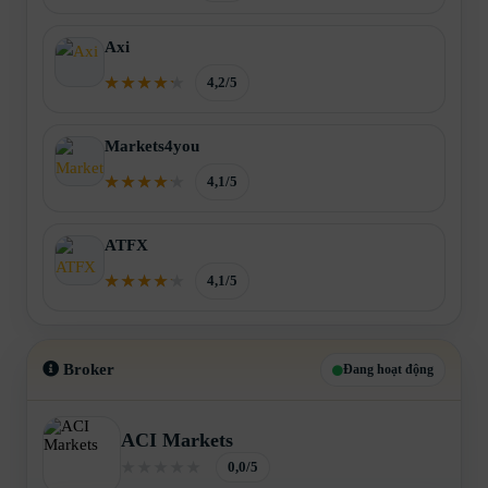
Axi
4,2/5
Markets4you
4,1/5
ATFX
4,1/5
Broker
Đang hoạt động
ACI Markets
0,0/5