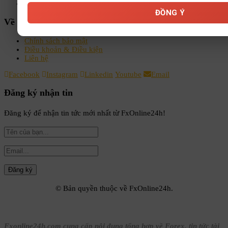
Kiến thức Forex A-Z
ĐỒNG Ý
Về chúng tôi
Chính sách bảo mật
Điều khoản & Điều kiện
Liên hệ
Facebook
Instagram
Linkedin
Youtube
Email
Đăng ký nhận tin
Đăng ký để nhận tin tức mới nhất từ FxOnline24h!
© Bản quyền thuộc về FxOnline24h.
Fxonline24h.com cung cấp nội dung tổng hợp về Forex, tin tức tài