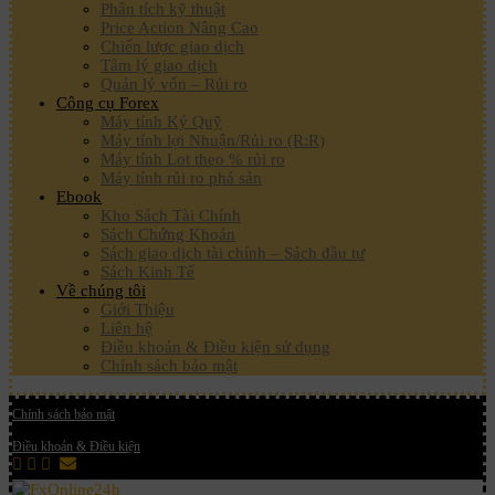
Phân tích kỹ thuật
Price Action Nâng Cao
Chiến lược giao dịch
Tâm lý giao dịch
Quản lý vốn – Rủi ro
Công cụ Forex
Máy tính Ký Quỹ
Máy tính lợi Nhuận/Rủi ro (R:R)
Máy tính Lot theo % rủi ro
Máy tính rủi ro phá sản
Ebook
Kho Sách Tài Chính
Sách Chứng Khoán
Sách giao dịch tài chính – Sách đầu tư
Sách Kinh Tế
Về chúng tôi
Giới Thiệu
Liên hệ
Điều khoản & Điều kiện sử dụng
Chính sách bảo mật
Chính sách bảo mật
Điều khoản & Điều kiện