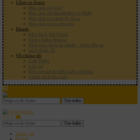
Công cụ Forex
Máy tính Ký Quỹ
Máy tính lợi Nhuận/Rủi ro (R:R)
Máy tính Lot theo % rủi ro
Máy tính rủi ro phá sản
Ebook
Kho Sách Tài Chính
Sách Chứng Khoán
Sách giao dịch tài chính – Sách đầu tư
Sách Kinh Tế
Về chúng tôi
Giới Thiệu
Liên hệ
Điều khoản & Điều kiện sử dụng
Chính sách bảo mật
Tìm kiếm
Tìm kiếm
Trang chủ
Broker