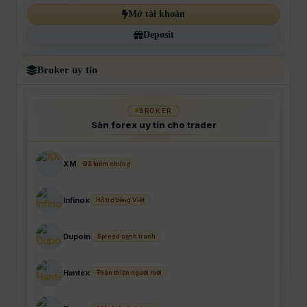
Mở tài khoản
Deposit
Broker uy tín
BROKER
Sàn forex uy tín cho trader
XM
Đã kiểm chứng
Infinox
Hỗ trợ tiếng Việt
Dupoin
Spread cạnh tranh
Hantex
Thân thiện người mới