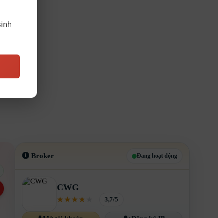
sinh
Broker
Đang hoạt động
CWG
3,7/5