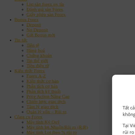
List sàn forex uy tín
Đánh giá sàn Forex
Giấy phép sàn Forex
Bonus Forex
Deposit
No Deposit
Gửi Bonus mới
Tin tức
Tiền tệ
Hàng hoá
Chứng khoán
Tin thế giới
Tiền điện tử
Kiến thức Forex
Forex A-Z
Kiến thức cơ bản
Phân tích cơ bản
Phân tích kỹ thuật
Price Action Nâng Cao
Chiến lược giao dịch
Tâm lý giao dịch
Tất c
Quản lý vốn – Rủi ro
không
Công cụ Forex
Máy tính Ký Quỹ
Tại V
Máy tính lợi Nhuận/Rủi ro (R:R)
rủi r
Máy tính Lot theo % rủi ro