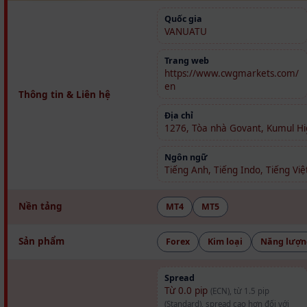
Quốc gia
VANUATU
Trang web
https://www.cwgmarkets.com/
en
Thông tin & Liên hệ
Địa chỉ
1276, Tòa nhà Govant, Kumul H
Ngôn ngữ
Tiếng Anh, Tiếng Indo, Tiếng Việ
Nền tảng
MT4
MT5
Sản phẩm
Forex
Kim loại
Năng lượn
Spread
Từ 0.0 pip
(ECN), từ 1.5 pip
(Standard), spread cao hơn đối với