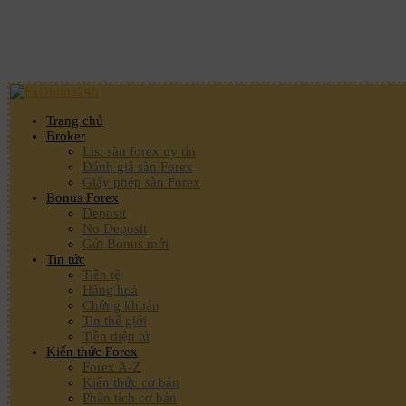
Trang chủ
Broker
List sàn forex uy tín
Đánh giá sàn Forex
Giấy phép sàn Forex
Bonus Forex
Deposit
No Deposit
Gửi Bonus mới
Tin tức
Tiền tệ
Hàng hoá
Chứng khoán
Tin thế giới
Tiền điện tử
Kiến thức Forex
Forex A-Z
Kiến thức cơ bản
Phân tích cơ bản