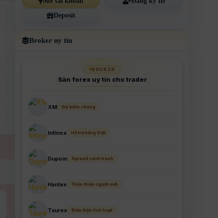
Mở tài khoản
Đăng ký IB
Deposit
Broker uy tín
BROKER
Sàn forex uy tín cho trader
XM
Đã kiểm chứng
Infinox
Hỗ trợ tiếng Việt
Dupoin
Spread cạnh tranh
Hantex
Thân thiện người mới
Taurex
Điều kiện linh hoạt