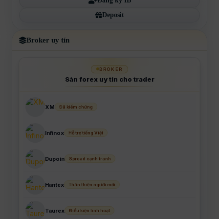
Đăng ký IB
Deposit
Broker uy tín
BROKER
Sàn forex uy tín cho trader
XM
Đã kiểm chứng
Infinox
Hỗ trợ tiếng Việt
Dupoin
Spread cạnh tranh
Hantex
Thân thiện người mới
Taurex
Điều kiện linh hoạt