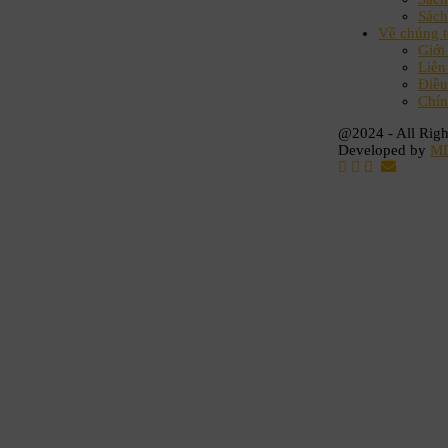
Sách
Về chúng t
Giới
Liên
Điều
Chín
@2024 - All Righ
Developed by
M