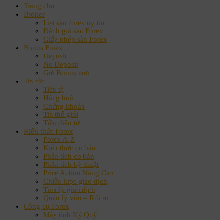
Trang chủ
Broker
List sàn forex uy tín
Đánh giá sàn Forex
Giấy phép sàn Forex
Bonus Forex
Deposit
No Deposit
Gửi Bonus mới
Tin tức
Tiền tệ
Hàng hoá
Chứng khoán
Tin thế giới
Tiền điện tử
Kiến thức Forex
Forex A-Z
Kiến thức cơ bản
Phân tích cơ bản
Phân tích kỹ thuật
Price Action Nâng Cao
Chiến lược giao dịch
Tâm lý giao dịch
Quản lý vốn – Rủi ro
Công cụ Forex
Máy tính Ký Quỹ