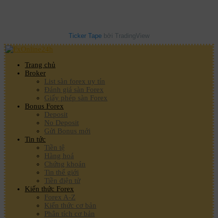
Ticker Tape
bởi TradingView
Trang chủ
Broker
List sàn forex uy tín
Đánh giá sàn Forex
Giấy phép sàn Forex
Bonus Forex
Deposit
No Deposit
Gửi Bonus mới
Tin tức
Tiền tệ
Hàng hoá
Chứng khoán
Tin thế giới
Tiền điện tử
Kiến thức Forex
Forex A-Z
Kiến thức cơ bản
Phân tích cơ bản