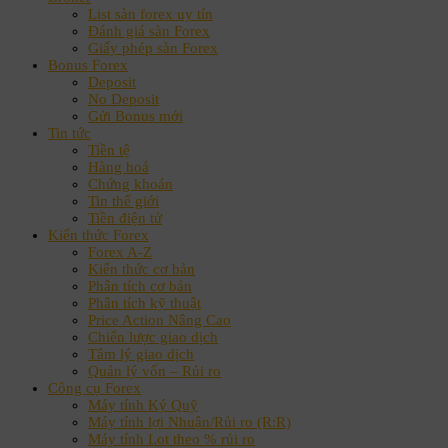
List sàn forex uy tín
Đánh giá sàn Forex
Giấy phép sàn Forex
Bonus Forex
Deposit
No Deposit
Gửi Bonus mới
Tin tức
Tiền tệ
Hàng hoá
Chứng khoán
Tin thế giới
Tiền điện tử
Kiến thức Forex
Forex A-Z
Kiến thức cơ bản
Phân tích cơ bản
Phân tích kỹ thuật
Price Action Nâng Cao
Chiến lược giao dịch
Tâm lý giao dịch
Quản lý vốn – Rủi ro
Công cụ Forex
Máy tính Ký Quỹ
Máy tính lợi Nhuận/Rủi ro (R:R)
Máy tính Lot theo % rủi ro