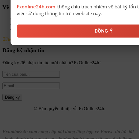
Fxonline24h.com
không chịu trách nhiệm về bất kỳ tổn t
Về chúng tôi
việc sử dụng thông tin trên website này.
Chính sách bảo mật
Điều khoản & Điều kiện
Liên hệ
ĐỒNG Ý
Facebook
Instagram
Linkedin
Youtube
Email
Đăng ký nhận tin
Đăng ký để nhận tin tức mới nhất từ FxOnline24h!
© Bản quyền thuộc về FxOnline24h.
Fxonline24h.com cung cấp nội dung tổng hợp về Forex, tin tức tài
chính, đánh giá sàn và các chương trình bonus với mục đích tham