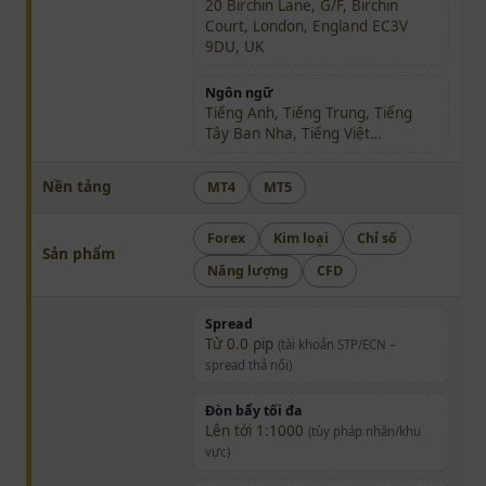
20 Birchin Lane, G/F, Birchin
Court, London, England EC3V
9DU, UK
Ngôn ngữ
Tiếng Anh, Tiếng Trung, Tiếng
Tây Ban Nha, Tiếng Việt…
Nền tảng
MT4
MT5
Forex
Kim loại
Chỉ số
Sản phẩm
Năng lượng
CFD
Spread
Từ 0.0 pip
(tài khoản STP/ECN –
spread thả nổi)
Đòn bẩy tối đa
Lên tới 1:1000
(tùy pháp nhân/khu
vực)