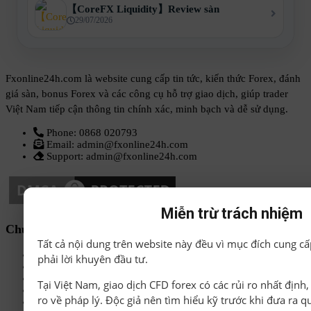
【CoreFX Liquidity】Review sàn
29/07/2026
Fxonline24h.com là website cung cấp tin tức, kiến thức Forex, đánh
giá sàn, bonus Forex và các công cụ hỗ trợ giao dịch, giúp trader
Việt Nam tiếp cận thông tin chính xác, minh bạch và dễ sử dụng.
Phone: 0868 020793
Email: admin@fxonline24h.com
Support: admin@fxonline24h.com
Miễn trừ trách nhiệm
Chuyên mục
Tất cả nội dung trên website này đều vì mục đích cung cấ
Sách-Ebook
phải lời khuyên đầu tư.
Sàn Forex uy tín
Bonus Deposit
Tại Việt Nam, giao dịch CFD forex có các rủi ro nhất định
Bonus No Deposit
ro về pháp lý. Độc giả nên tìm hiểu kỹ trước khi đưa ra q
Kiến thức Forex A-Z