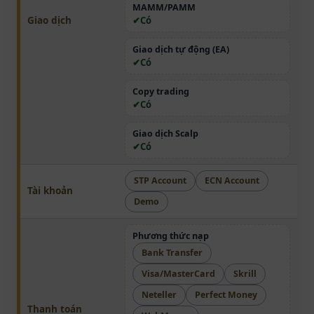
MAMM/PAMM
Giao dịch
Có
Giao dịch tự động (EA)
Có
Copy trading
Có
Giao dịch Scalp
Có
STP Account
ECN Account
Tài khoản
Demo
Phương thức nạp
Bank Transfer
Visa/MasterCard
Skrill
Neteller
Perfect Money
Thanh toán