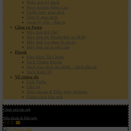
Phân tích kỹ thuật
Price Action Nâng Cao
Chiến lược giao dịch
Tâm lý giao dịch
Quản lý vốn – Rủi ro
Công cụ Forex
Máy tính Ký Quỹ
Máy tính lợi Nhuận/Rủi ro (R:R)
Máy tính Lot theo % rủi ro
Máy tính rủi ro phá sản
Ebook
Kho Sách Tài Chính
Sách Chứng Khoán
Sách giao dịch tài chính – Sách đầu tư
Sách Kinh Tế
Về chúng tôi
Giới Thiệu
Liên hệ
Điều khoản & Điều kiện sử dụng
Chính sách bảo mật
Chính sách bảo mật
Điều khoản & Điều kiện