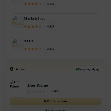
4,2/5
Markets4you
4,1/5
ATFX
4,1/5
Broker
Đang hoạt động
Doo Prime
0,0/5
Mở tài khoản