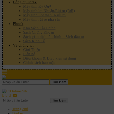
Công cụ Forex
Máy tính Ký Quỹ
Máy tính lợi Nhuận/Rủi ro (R:R)
Máy tính Lot theo % rủi ro
Máy tính rủi ro phá sản
Ebook
Kho Sách Tài Chính
Sách Chứng Khoán
Sách giao dịch tài chính – Sách đầu tư
Sách Kinh Tế
Về chúng tôi
Giới Thiệu
Liên hệ
Điều khoản & Điều kiện sử dụng
Chính sách bảo mật
Tìm kiếm
Tìm kiếm
Trang chủ
Broker