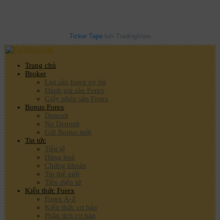
Ticker Tape
bởi TradingView
Trang chủ
Broker
List sàn forex uy tín
Đánh giá sàn Forex
Giấy phép sàn Forex
Bonus Forex
Deposit
No Deposit
Gửi Bonus mới
Tin tức
Tiền tệ
Hàng hoá
Chứng khoán
Tin thế giới
Tiền điện tử
Kiến thức Forex
Forex A-Z
Kiến thức cơ bản
Phân tích cơ bản