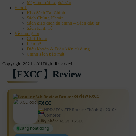
Máy tính rủi ro phá sản
Ebook
Kho Sách Tài Chính
Sách Chứng Khoán
Sách giao dịch tài chính – Sách đầu tư
Sách Kinh Tế
Về chúng tôi
Giới Thiệu
Liên hệ
Điều khoản & Điều kiện sử dụng
Chính sách bảo mật
Copyright 2021 - All Right Reserved
【FXCC】Review
Review FXCC
FXCC
NDD / ECN STP Broker · Thành lập 2010 ·
Comoros
Giấy phép:
MISA
·
CYSEC
Đang hoạt động