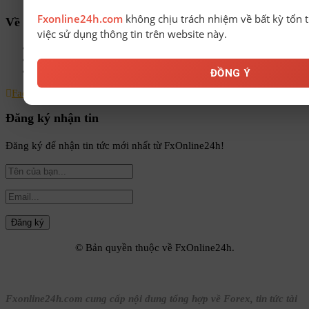
Fxonline24h.com
không chịu trách nhiệm về bất kỳ tổn t
Về chúng tôi
việc sử dụng thông tin trên website này.
Chính sách bảo mật
Điều khoản & Điều kiện
Liên hệ
ĐỒNG Ý
Facebook
Instagram
Linkedin
Youtube
Email
Đăng ký nhận tin
Đăng ký để nhận tin tức mới nhất từ FxOnline24h!
© Bản quyền thuộc về FxOnline24h.
Fxonline24h.com cung cấp nội dung tổng hợp về Forex, tin tức tài