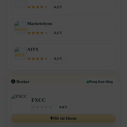
4,2/5
Markets4you
4,1/5
ATFX
4,1/5
Broker
Đang hoạt động
FXCC
0,0/5
Mở tài khoản