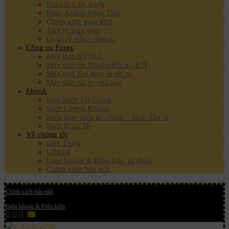
Phân tích kỹ thuật
Price Action Nâng Cao
Chiến lược giao dịch
Tâm lý giao dịch
Quản lý vốn – Rủi ro
Công cụ Forex
Máy tính Ký Quỹ
Máy tính lợi Nhuận/Rủi ro (R:R)
Máy tính Lot theo % rủi ro
Máy tính rủi ro phá sản
Ebook
Kho Sách Tài Chính
Sách Chứng Khoán
Sách giao dịch tài chính – Sách đầu tư
Sách Kinh Tế
Về chúng tôi
Giới Thiệu
Liên hệ
Điều khoản & Điều kiện sử dụng
Chính sách bảo mật
Chính sách bảo mật
Điều khoản & Điều kiện