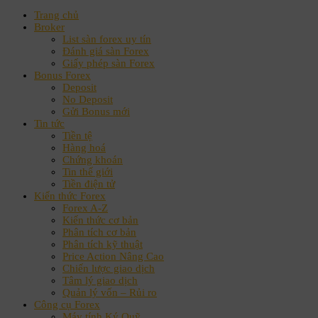
Trang chủ
Broker
List sàn forex uy tín
Đánh giá sàn Forex
Giấy phép sàn Forex
Bonus Forex
Deposit
No Deposit
Gửi Bonus mới
Tin tức
Tiền tệ
Hàng hoá
Chứng khoán
Tin thế giới
Tiền điện tử
Kiến thức Forex
Forex A-Z
Kiến thức cơ bản
Phân tích cơ bản
Phân tích kỹ thuật
Price Action Nâng Cao
Chiến lược giao dịch
Tâm lý giao dịch
Quản lý vốn – Rủi ro
Công cụ Forex
Máy tính Ký Quỹ