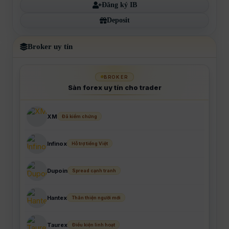
Đăng ký IB
Deposit
Broker uy tín
BROKER
Sàn forex uy tín cho trader
XM
Đã kiểm chứng
Infinox
Hỗ trợ tiếng Việt
Dupoin
Spread cạnh tranh
Hantex
Thân thiện người mới
Taurex
Điều kiện linh hoạt