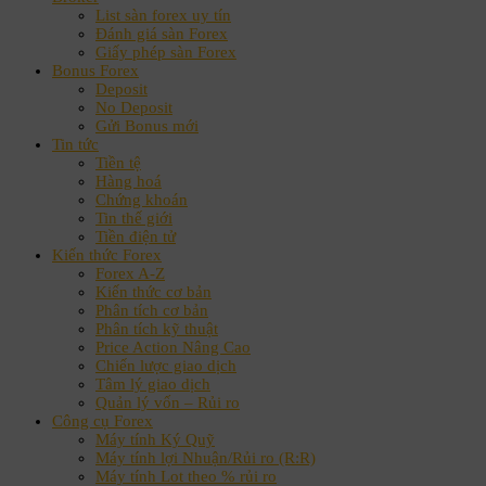
List sàn forex uy tín
Đánh giá sàn Forex
Giấy phép sàn Forex
Bonus Forex
Deposit
No Deposit
Gửi Bonus mới
Tin tức
Tiền tệ
Hàng hoá
Chứng khoán
Tin thế giới
Tiền điện tử
Kiến thức Forex
Forex A-Z
Kiến thức cơ bản
Phân tích cơ bản
Phân tích kỹ thuật
Price Action Nâng Cao
Chiến lược giao dịch
Tâm lý giao dịch
Quản lý vốn – Rủi ro
Công cụ Forex
Máy tính Ký Quỹ
Máy tính lợi Nhuận/Rủi ro (R:R)
Máy tính Lot theo % rủi ro