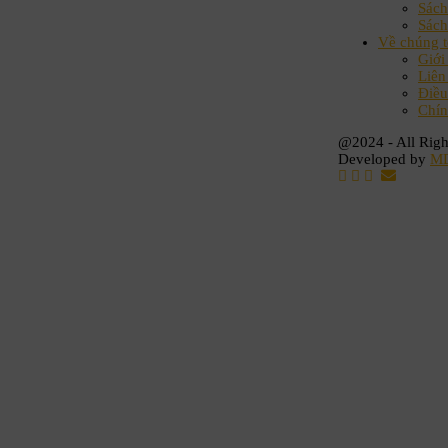
Sách
Sách
Về chúng t
Giới
Liên
Điều
Chín
@2024 - All Righ
Developed by
M