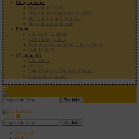
Công cụ Forex
Máy tính Ký Quỹ
Máy tính lợi Nhuận/Rủi ro (R:R)
Máy tính Lot theo % rủi ro
Máy tính rủi ro phá sản
Ebook
Kho Sách Tài Chính
Sách Chứng Khoán
Sách giao dịch tài chính – Sách đầu tư
Sách Kinh Tế
Về chúng tôi
Giới Thiệu
Liên hệ
Điều khoản & Điều kiện sử dụng
Chính sách bảo mật
Tìm kiếm
Tìm kiếm
Trang chủ
Broker