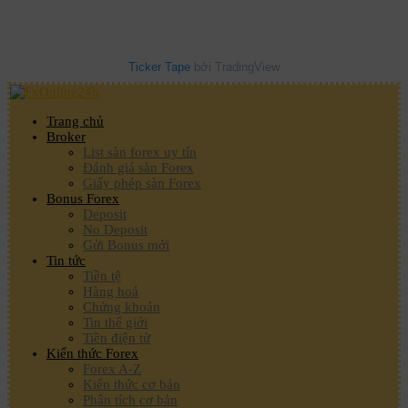
Ticker Tape
bởi TradingView
Trang chủ
Broker
List sàn forex uy tín
Đánh giá sàn Forex
Giấy phép sàn Forex
Bonus Forex
Deposit
No Deposit
Gửi Bonus mới
Tin tức
Tiền tệ
Hàng hoá
Chứng khoán
Tin thế giới
Tiền điện tử
Kiến thức Forex
Forex A-Z
Kiến thức cơ bản
Phân tích cơ bản