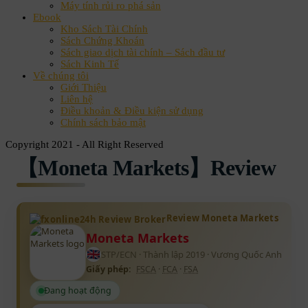
Máy tính rủi ro phá sản
Ebook
Kho Sách Tài Chính
Sách Chứng Khoán
Sách giao dịch tài chính – Sách đầu tư
Sách Kinh Tế
Về chúng tôi
Giới Thiệu
Liên hệ
Điều khoản & Điều kiện sử dụng
Chính sách bảo mật
Copyright 2021 - All Right Reserved
【Moneta Markets】Review
Review Moneta Markets
Moneta Markets
STP/ECN · Thành lập 2019 · Vương Quốc Anh
Giấy phép:
FSCA
·
FCA
·
FSA
Đang hoạt động