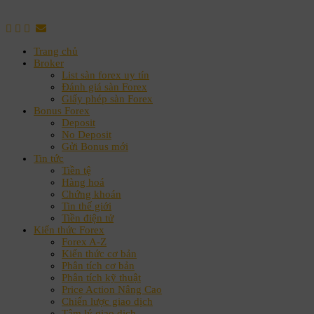
Trang chủ
Broker
List sàn forex uy tín
Đánh giá sàn Forex
Giấy phép sàn Forex
Bonus Forex
Deposit
No Deposit
Gửi Bonus mới
Tin tức
Tiền tệ
Hàng hoá
Chứng khoán
Tin thế giới
Tiền điện tử
Kiến thức Forex
Forex A-Z
Kiến thức cơ bản
Phân tích cơ bản
Phân tích kỹ thuật
Price Action Nâng Cao
Chiến lược giao dịch
Tâm lý giao dịch