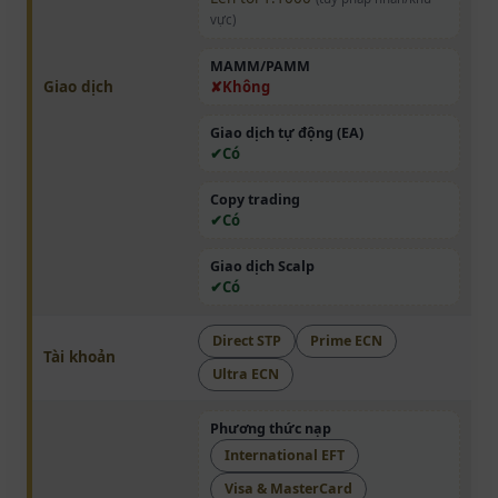
vực)
MAMM/PAMM
Giao dịch
Không
Giao dịch tự động (EA)
Có
Copy trading
Có
Giao dịch Scalp
Có
Direct STP
Prime ECN
Tài khoản
Ultra ECN
Phương thức nạp
International EFT
Visa & MasterCard