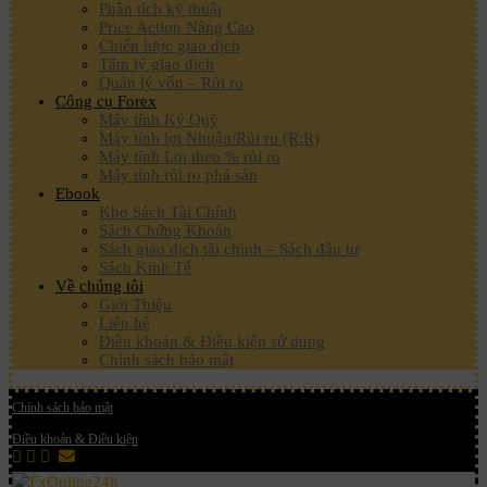
Phân tích kỹ thuật
Price Action Nâng Cao
Chiến lược giao dịch
Tâm lý giao dịch
Quản lý vốn – Rủi ro
Công cụ Forex
Máy tính Ký Quỹ
Máy tính lợi Nhuận/Rủi ro (R:R)
Máy tính Lot theo % rủi ro
Máy tính rủi ro phá sản
Ebook
Kho Sách Tài Chính
Sách Chứng Khoán
Sách giao dịch tài chính – Sách đầu tư
Sách Kinh Tế
Về chúng tôi
Giới Thiệu
Liên hệ
Điều khoản & Điều kiện sử dụng
Chính sách bảo mật
Chính sách bảo mật
Điều khoản & Điều kiện