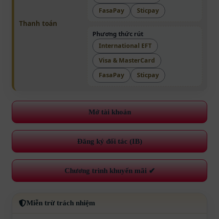
FasaPay
Sticpay
Thanh toán
Phương thức rút
International EFT
Visa & MasterCard
FasaPay
Sticpay
Mở tài khoản
Đăng ký đối tác (IB)
Chương trình khuyến mãi
✔
Miễn trừ trách nhiệm