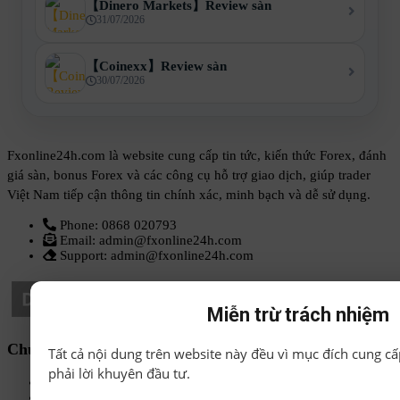
【Dinero Markets】Review sàn
31/07/2026
【Coinexx】Review sàn
30/07/2026
Fxonline24h.com là website cung cấp tin tức, kiến thức Forex, đánh
giá sàn, bonus Forex và các công cụ hỗ trợ giao dịch, giúp trader
Việt Nam tiếp cận thông tin chính xác, minh bạch và dễ sử dụng.
Phone: 0868 020793
Email: admin@fxonline24h.com
Support: admin@fxonline24h.com
Miễn trừ trách nhiệm
Chuyên mục
Tất cả nội dung trên website này đều vì mục đích cung cấ
phải lời khuyên đầu tư.
Sách-Ebook
Sàn Forex uy tín