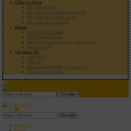
Công cụ Forex
Máy tính Ký Quỹ
Máy tính lợi Nhuận/Rủi ro (R:R)
Máy tính Lot theo % rủi ro
Máy tính rủi ro phá sản
Ebook
Kho Sách Tài Chính
Sách Chứng Khoán
Sách giao dịch tài chính – Sách đầu tư
Sách Kinh Tế
Về chúng tôi
Giới Thiệu
Liên hệ
Điều khoản & Điều kiện sử dụng
Chính sách bảo mật
Tìm kiếm
Tìm kiếm
Trang chủ
Broker