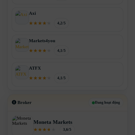
Axi
4,2/5
Markets4you
4,1/5
ATFX
4,1/5
Broker
Đang hoạt động
Moneta Markets
3,6/5