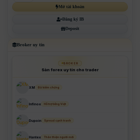
Mở tài khoản
Đăng ký IB
Deposit
Broker uy tín
BROKER
Sàn forex uy tín cho trader
XM
Đã kiểm chứng
Infinox
Hỗ trợ tiếng Việt
Dupoin
Spread cạnh tranh
Hantex
Thân thiện người mới