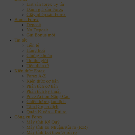
List sàn forex uy tín
Đánh giá sàn Forex
Giấy phép sàn Forex
Bonus Forex
Deposit
No Deposit
Gửi Bonus mới
Tin tức
Tiền tệ
Hàng hoá
Chứng khoán
Tin thế giới
Tiền điện tử
Kiến thức Forex
Forex A-Z
Kiến thức cơ bản
Phân tích cơ bản
Phân tích kỹ thuật
Price Action Nâng Cao
Chiến lược giao dịch
Tâm lý giao dịch
Quản lý vốn – Rủi ro
Công cụ Forex
Máy tính Ký Quỹ
Máy tính lợi Nhuận/Rủi ro (R:R)
Máy tính Lot theo % rủi ro