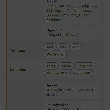
Địa chỉ
Amlbenson The Long Lodge, 265-
269 Kingston Rd, Wimbledon,
London, SW19 3NW, United
Kingdom
Ngôn ngữ
Tiếng Anh, Tiếng Việt
MT4
MT5
App
Nền tảng
WebTrader
Forex
Chỉ số
Hàng hóa
Sản phẩm
Cổ phiếu CFD
Crypto CFD
Spread
Từ 0.0 pip
(Prime), ~1.2 pip Direct STP
(thả nổi)
Đòn bẩy tối đa
Lên tới 1:1000
(tùy pháp nhân/khu