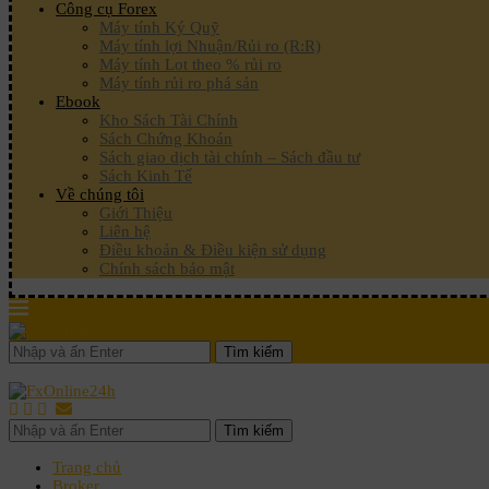
Công cụ Forex
Máy tính Ký Quỹ
Máy tính lợi Nhuận/Rủi ro (R:R)
Máy tính Lot theo % rủi ro
Máy tính rủi ro phá sản
Ebook
Kho Sách Tài Chính
Sách Chứng Khoán
Sách giao dịch tài chính – Sách đầu tư
Sách Kinh Tế
Về chúng tôi
Giới Thiệu
Liên hệ
Điều khoản & Điều kiện sử dụng
Chính sách bảo mật
Tìm kiếm
Tìm kiếm
Trang chủ
Broker