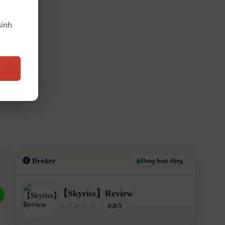
sinh
Broker
Đang hoạt động
【Skyriss】Review
0,0/5