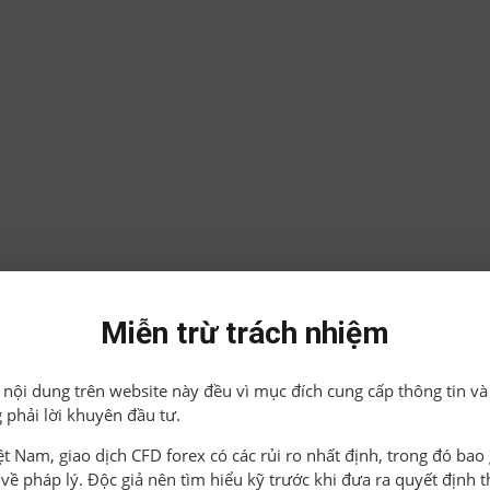
Miễn trừ trách nhiệm
ả nội dung trên website này đều vì mục đích cung cấp thông tin và
 phải lời khuyên đầu tư.
iệt Nam, giao dịch CFD forex có các rủi ro nhất định, trong đó ba
o về pháp lý. Độc giả nên tìm hiểu kỹ trước khi đưa ra quyết định 