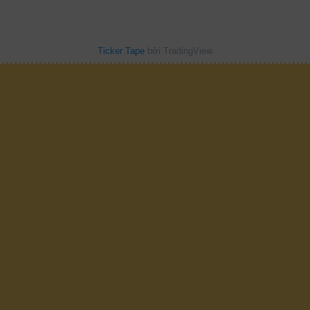
Ticker Tape
bởi TradingView