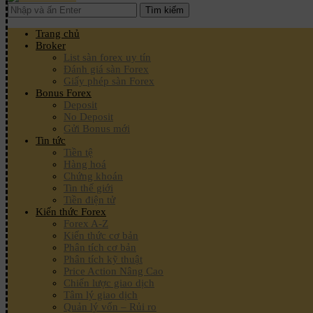
Tìm kiếm
Trang chủ
Broker
List sàn forex uy tín
Đánh giá sàn Forex
Giấy phép sàn Forex
Bonus Forex
Deposit
No Deposit
Gửi Bonus mới
Tin tức
Tiền tệ
Hàng hoá
Chứng khoán
Tin thế giới
Tiền điện tử
Kiến thức Forex
Forex A-Z
Kiến thức cơ bản
Phân tích cơ bản
Phân tích kỹ thuật
Price Action Nâng Cao
Chiến lược giao dịch
Tâm lý giao dịch
Quản lý vốn – Rủi ro