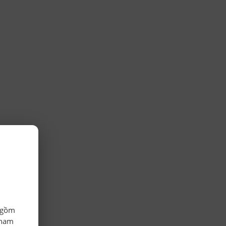
o gồm
tham