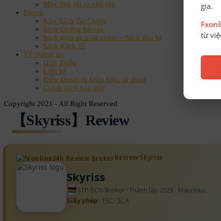
Máy tính rủi ro phá sản
gia.
Ebook
Kho Sách Tài Chính
Fxon
Sách Chứng Khoán
từ vi
Sách giao dịch tài chính – Sách đầu tư
Sách Kinh Tế
Về chúng tôi
Giới Thiệu
Liên hệ
Điều khoản & Điều kiện sử dụng
Chính sách bảo mật
Copyright 2021 - All Right Reserved
【Skyriss】Review
Review Skyriss
Skyriss
STP/ECN Broker · Thành lập 2025 · Mauritius
Giấy phép:
FSC
·
SCA