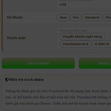
Có
Tài khoản
Raw
Pro
Standard
Plu
Phương thức nạp
Chuyển khoản ngân hàng
Thanh toán
Visa/Mastercard
Ví điện tử
Mở tài khoản
Đăng ký
Miễn trừ trách nhiệm
Thông tin đánh giá sàn trên Fxonline24h chỉ mang tính tham khảo, 
cao, có thể khiến nhà đầu tư mất toàn bộ vốn. Fxonline24h không ch
đánh giá hay tham gia Bonus. Trước khi mở tài khoản hoặc tham gia 