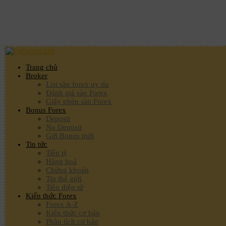
Trang chủ
Broker
List sàn forex uy tín
Đánh giá sàn Forex
Giấy phép sàn Forex
Bonus Forex
Deposit
No Deposit
Gửi Bonus mới
Tin tức
Tiền tệ
Hàng hoá
Chứng khoán
Tin thế giới
Tiền điện tử
Kiến thức Forex
Forex A-Z
Kiến thức cơ bản
Phân tích cơ bản