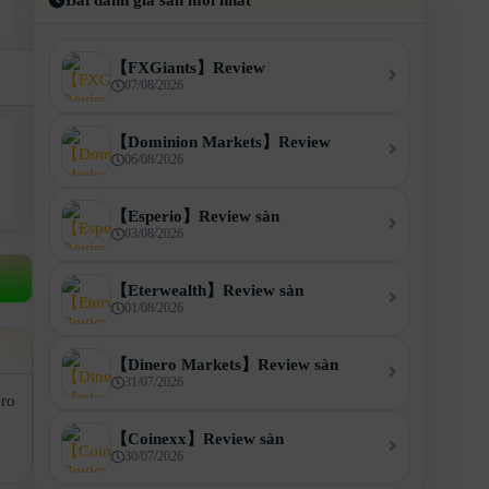
【FXGiants】Review
07/08/2026
【Dominion Markets】Review
06/08/2026
【Esperio】Review sàn
03/08/2026
【Eterwealth】Review sàn
01/08/2026
【Dinero Markets】Review sàn
31/07/2026
 ro
【Coinexx】Review sàn
30/07/2026