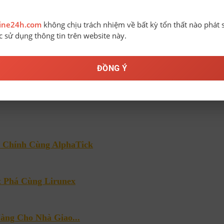
line24h.com
không chịu trách nhiệm về bất kỳ tổn thất nào phát 
ệc sử dụng thông tin trên website này.
ĐỒNG Ý
i Chính Cùng AlphaTick
t Phá Cùng Lirunex
àng Cho Nhà Giao...