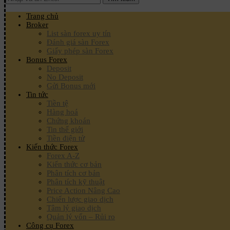
Trang chủ
Broker
List sàn forex uy tín
Đánh giá sàn Forex
Giấy phép sàn Forex
Bonus Forex
Deposit
No Deposit
Gửi Bonus mới
Tin tức
Tiền tệ
Hàng hoá
Chứng khoán
Tin thế giới
Tiền điện tử
Kiến thức Forex
Forex A-Z
Kiến thức cơ bản
Phân tích cơ bản
Phân tích kỹ thuật
Price Action Nâng Cao
Chiến lược giao dịch
Tâm lý giao dịch
Quản lý vốn – Rủi ro
Công cụ Forex