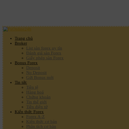
Trang chủ
Broker
List sàn forex uy tín
Đánh giá sàn Forex
Giấy phép sàn Forex
Bonus Forex
Deposit
No Deposit
Gửi Bonus mới
Tin tức
Tiền tệ
Hàng hoá
Chứng khoán
Tin thế giới
Tiền điện tử
Kiến thức Forex
Forex A-Z
Kiến thức cơ bản
Phân tích cơ bản