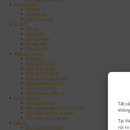
Bonus Forex
Deposit
No Deposit
Gửi Bonus mới
Tin tức
Tiền tệ
Hàng hoá
Chứng khoán
Tin thế giới
Tiền điện tử
Kiến thức Forex
Forex A-Z
Kiến thức cơ bản
Phân tích cơ bản
Phân tích kỹ thuật
Price Action Nâng Cao
Chiến lược giao dịch
Tâm lý giao dịch
Quản lý vốn – Rủi ro
Công cụ Forex
Máy tính Ký Quỹ
Tất c
Máy tính lợi Nhuận/Rủi ro (R:R)
không
Máy tính Lot theo % rủi ro
Máy tính rủi ro phá sản
Tại V
Ebook
rủi r
Kho Sách Tài Chính