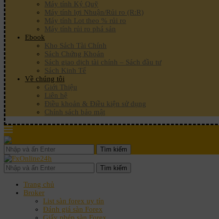
Máy tính Ký Quỹ
Máy tính lợi Nhuận/Rủi ro (R:R)
Máy tính Lot theo % rủi ro
Máy tính rủi ro phá sản
Ebook
Kho Sách Tài Chính
Sách Chứng Khoán
Sách giao dịch tài chính – Sách đầu tư
Sách Kinh Tế
Về chúng tôi
Giới Thiệu
Liên hệ
Điều khoản & Điều kiện sử dụng
Chính sách bảo mật
Tìm kiếm
Tìm kiếm
Trang chủ
Broker
List sàn forex uy tín
Đánh giá sàn Forex
Giấy phép sàn Forex