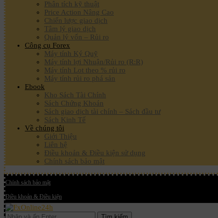
Phân tích kỹ thuật
Price Action Nâng Cao
Chiến lược giao dịch
Tâm lý giao dịch
Quản lý vốn – Rủi ro
Công cụ Forex
Máy tính Ký Quỹ
Máy tính lợi Nhuận/Rủi ro (R:R)
Máy tính Lot theo % rủi ro
Máy tính rủi ro phá sản
Ebook
Kho Sách Tài Chính
Sách Chứng Khoán
Sách giao dịch tài chính – Sách đầu tư
Sách Kinh Tế
Về chúng tôi
Giới Thiệu
Liên hệ
Điều khoản & Điều kiện sử dụng
Chính sách bảo mật
Chính sách bảo mật
Điều khoản & Điều kiện
Tìm kiếm