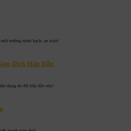
 môi trường minh bạch, an toàn!
Giao Dịch Hấp Dẫn
tận dụng ưu đãi hấp dẫn này!
g
 sức mạnh giao dịch.