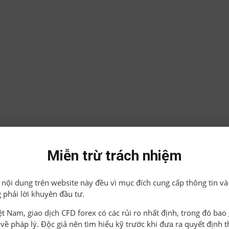
Miễn trừ trách nhiệm
ả nội dung trên website này đều vì mục đích cung cấp thông tin và
 phải lời khuyên đầu tư.
iệt Nam, giao dịch CFD forex có các rủi ro nhất định, trong đó ba
o về pháp lý. Độc giả nên tìm hiểu kỹ trước khi đưa ra quyết định 