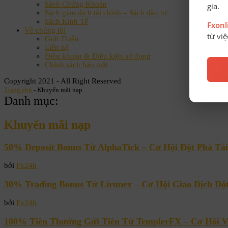
Sách Chứng Khoán
gia.
Sách giao dịch tài chính – Sách đầu tư
Sách Kinh Tế
Fxon
Về chúng tôi
từ vi
Giới Thiệu
Liên hệ
Điều khoản & Điều kiện sử dụng
Chính sách bảo mật
Copyright 2021 - All Right Reserved
Trang chủ
-
Khuyến mãi nạp
Danh mục:
Khuyến mãi nạp
50% Deposit Bonus Từ AlphaTick – Cơ Hội Đột Phá Tà
bởi
Fx24h
30% Trading Bonus Từ Lirunex – Cơ Hội Giao Dịch Độ
bởi
Fx24h
100% Tiền Thưởng Gửi Tiền Từ TemplerFX – Cơ Hội V