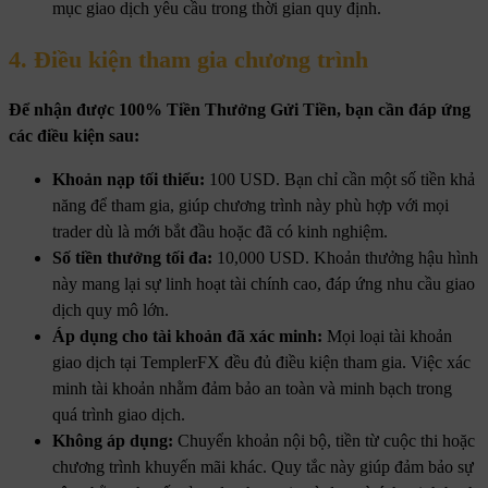
mục giao dịch yêu cầu trong thời gian quy định.
4. Điều kiện tham gia chương trình
Để nhận được 100% Tiền Thưởng Gửi Tiền, bạn cần đáp ứng
các điều kiện sau:
Khoản nạp tối thiểu:
100 USD. Bạn chỉ cần một số tiền khả
năng để tham gia, giúp chương trình này phù hợp với mọi
trader dù là mới bắt đầu hoặc đã có kinh nghiệm.
Số tiền thưởng tối đa:
10,000 USD. Khoản thưởng hậu hình
này mang lại sự linh hoạt tài chính cao, đáp ứng nhu cầu giao
dịch quy mô lớn.
Áp dụng cho tài khoản đã xác minh:
Mọi loại tài khoản
giao dịch tại TemplerFX đều đủ điều kiện tham gia. Việc xác
minh tài khoản nhằm đảm bảo an toàn và minh bạch trong
quá trình giao dịch.
Không áp dụng:
Chuyển khoản nội bộ, tiền từ cuộc thi hoặc
chương trình khuyến mãi khác. Quy tắc này giúp đảm bảo sự