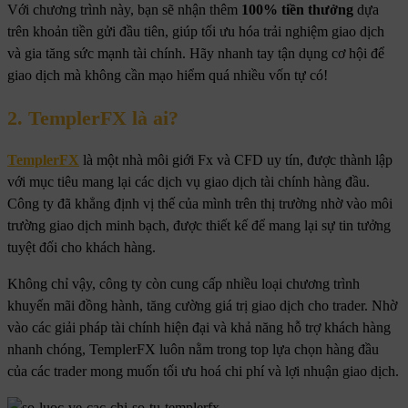
Với chương trình này, bạn sẽ nhận thêm
100% tiền thưởng
dựa
trên khoản tiền gửi đầu tiên, giúp tối ưu hóa trải nghiệm giao dịch
và gia tăng sức mạnh tài chính. Hãy nhanh tay tận dụng cơ hội để
giao dịch mà không cần mạo hiểm quá nhiều vốn tự có!
2. TemplerFX là ai?
TemplerFX
là một nhà môi giới Fx và CFD uy tín, được thành lập
với mục tiêu mang lại các dịch vụ giao dịch tài chính hàng đầu.
Công ty đã khẳng định vị thế của mình trên thị trường nhờ vào môi
trường giao dịch minh bạch, được thiết kế để mang lại sự tin tưởng
tuyệt đối cho khách hàng.
Không chỉ vậy, công ty còn cung cấp nhiều loại chương trình
khuyến mãi đồng hành, tăng cường giá trị giao dịch cho trader. Nhờ
vào các giải pháp tài chính hiện đại và khả năng hỗ trợ khách hàng
nhanh chóng, TemplerFX luôn nằm trong top lựa chọn hàng đầu
của các trader mong muốn tối ưu hoá chi phí và lợi nhuận giao dịch.