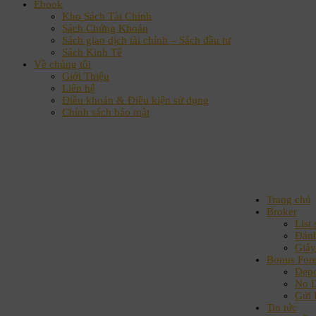
Ebook
Kho Sách Tài Chính
Sách Chứng Khoán
Sách giao dịch tài chính – Sách đầu tư
Sách Kinh Tế
Về chúng tôi
Giới Thiệu
Liên hệ
Điều khoản & Điều kiện sử dụng
Chính sách bảo mật
Trang chủ
Broker
List 
Đánh
Giấy
Bonus For
Depo
No D
Gửi 
Tin tức