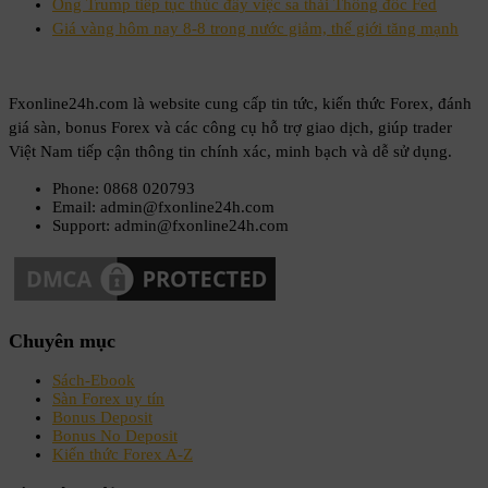
Ông Trump tiếp tục thúc đẩy việc sa thải Thống đốc Fed
Giá vàng hôm nay 8-8 trong nước giảm, thế giới tăng mạnh
Fxonline24h.com là website cung cấp tin tức, kiến thức Forex, đánh
giá sàn, bonus Forex và các công cụ hỗ trợ giao dịch, giúp trader
Việt Nam tiếp cận thông tin chính xác, minh bạch và dễ sử dụng.
Phone: 0868 020793
Email: admin@fxonline24h.com
Support: admin@fxonline24h.com
Chuyên mục
Sách-Ebook
Sàn Forex uy tín
Bonus Deposit
Bonus No Deposit
Kiến thức Forex A-Z