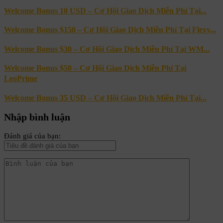
Welcome Bonus 10 USD – Cơ Hội Giao Dịch Miễn Phí Tại...
Welcome Bonus $150 – Cơ Hội Giao Dịch Miễn Phí Tại Flexy...
Welcome Bonus $30 – Cơ Hội Giao Dịch Miễn Phí Tại WM...
Welcome Bonus $50 – Cơ Hội Giao Dịch Miễn Phí Tại
LeoPrime
Welcome Bonus 35 USD – Cơ Hội Giao Dịch Miễn Phí Tại...
Nhập bình luận
Đánh giá của bạn: