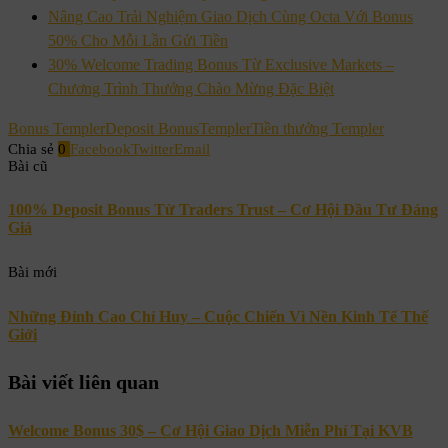
Nâng Cao Trải Nghiệm Giao Dịch Cùng Octa Với Bonus
50% Cho Mỗi Lần Gửi Tiền
30% Welcome Trading Bonus Từ Exclusive Markets –
Chương Trình Thưởng Chào Mừng Đặc Biệt
Bonus Templer
Deposit Bonus
Templer
Tiền thưởng Templer
Chia sẻ
0
Facebook
Twitter
Email
Bài cũ
100% Deposit Bonus Từ Traders Trust – Cơ Hội Đầu Tư Đáng
Giá
Bài mới
Những Đỉnh Cao Chỉ Huy – Cuộc Chiến Vì Nền Kinh Tế Thế
Giới
Bài viết liên quan
Welcome Bonus 30$ – Cơ Hội Giao Dịch Miễn Phí Tại KVB