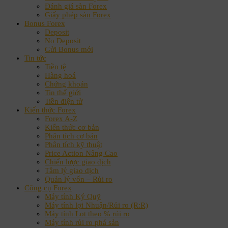
Đánh giá sàn Forex
Giấy phép sàn Forex
Bonus Forex
Deposit
No Deposit
Gửi Bonus mới
Tin tức
Tiền tệ
Hàng hoá
Chứng khoán
Tin thế giới
Tiền điện tử
Kiến thức Forex
Forex A-Z
Kiến thức cơ bản
Phân tích cơ bản
Phân tích kỹ thuật
Price Action Nâng Cao
Chiến lược giao dịch
Tâm lý giao dịch
Quản lý vốn – Rủi ro
Công cụ Forex
Máy tính Ký Quỹ
Máy tính lợi Nhuận/Rủi ro (R:R)
Máy tính Lot theo % rủi ro
Máy tính rủi ro phá sản