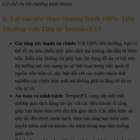
Cơ chế chi tiết chương trình Bonus
8. Tại sao nên chọn chương trình 100% Tiền
Thưởng Gửi Tiền từ TemplerFX?
Gia tăng sức mạnh tài chính:
Với 100% tiền thưởng, bạn có
thể tối ưu hóa chiến lược giao dịch mà không cần đầu tư thêm
vốn. Điều này không chỉ giúp bạn tận dụng tối đa cơ hội trên
thị trường mà còn mang lại sự linh hoạt trong việc quản lý
nguồn vốn hiện có, đặc biệt đối với các trader muốn thử
nghiệm các chiến lược mới mà không phải lo lắng về rủi ro
vốn tự có.
An toàn và minh bạch:
TemplerFX cung cấp một môi
trường giao dịch đáng tin cậy với các điều khoản rõ ràng,
giúp bạn hoàn toàn yên tâm khi giao dịch. Các điều kiện và
quy tắc đều được minh bạch, đảm bảo rằng bạn luôn nắm
quyền kiểm soát tài khoản của mình trong mọi tình huống
giao dịch.