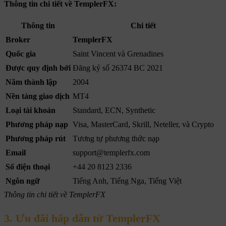
Thông tin chi tiết về TemplerFX:
Thông tin
Chi tiết
Broker
TemplerFX
Quốc gia
Saint Vincent và Grenadines
Được quy định bởi
Đăng ký số 26374 BC 2021
Năm thành lập
2004
Nền tảng giao dịch
MT4
Loại tài khoản
Standard, ECN, Synthetic
Phương pháp nạp
Visa, MasterCard, Skrill, Neteller, và Crypto
Phương pháp rút
Tương tự phương thức nạp
Email
support@templerfx.com
Số điện thoại
+44 20 8123 2336
Ngôn ngữ
Tiếng Anh, Tiếng Nga, Tiếng Việt
Thông tin chi tiết về TemplerFX
3. Ưu đãi hấp dẫn từ TemplerFX