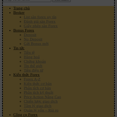
Trang chủ
Broker
List sàn forex uy tín
Đánh giá sàn Forex
Giấy phép sàn Forex
Bonus Forex
Deposit
No Deposit
Gửi Bonus mới
Tin tức
Tiền tệ
Hàng hoá
Chứng khoán
Tin thế giới
Tiền điện tử
Kiến thức Forex
Forex A-Z
Kiến thức cơ bản
Phân tích cơ bản
Phân tích kỹ thuật
Price Action Nâng Cao
Chiến lược giao dịch
Tâm lý giao dịch
Quản lý vốn – Rủi ro
Công cụ Forex