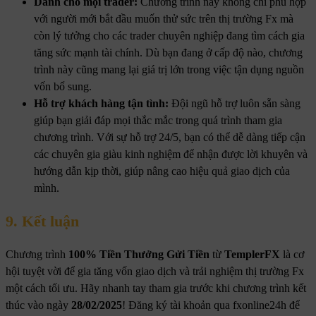
Dành cho mọi trader:
Chương trình này không chỉ phù hợp
với người mới bắt đầu muốn thử sức trên thị trường Fx mà
còn lý tưởng cho các trader chuyên nghiệp đang tìm cách gia
tăng sức mạnh tài chính. Dù bạn đang ở cấp độ nào, chương
trình này cũng mang lại giá trị lớn trong việc tận dụng nguồn
vốn bổ sung.
Hỗ trợ khách hàng tận tình:
Đội ngũ hỗ trợ luôn sẵn sàng
giúp bạn giải đáp mọi thắc mắc trong quá trình tham gia
chương trình. Với sự hỗ trợ 24/5, bạn có thể dễ dàng tiếp cận
các chuyên gia giàu kinh nghiệm để nhận được lời khuyên và
hướng dẫn kịp thời, giúp nâng cao hiệu quả giao dịch của
mình.
9. Kết luận
Chương trình
100% Tiền Thưởng Gửi Tiền
từ
TemplerFX
là cơ
hội tuyệt vời để gia tăng vốn giao dịch và trải nghiệm thị trường Fx
một cách tối ưu. Hãy nhanh tay tham gia trước khi chương trình kết
thúc vào ngày
28/02/2025
! Đăng ký tài khoản qua fxonline24h để