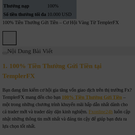
Thưởng nạp
100%
Số tiền thưởng tối đa
10.000 USD
100% Tiền Thưởng Gửi Tiền – Cơ Hội Vàng Từ TemplerFX
Nội Dung Bài Viết
1. 100% Tiền Thưởng Gửi Tiền tại
TemplerFX
Bạn đang tìm kiếm cơ hội gia tăng vốn giao dịch trên thị trường Fx?
TemplerFX mang đến cho bạn
100% Tiền Thưởng Gửi Tiền
–
một trong những chương trình khuyến mãi hấp dẫn nhất dành cho
cả trader mới và trader dày dặn kinh nghiệm.
Fxonline24h
luôn cập
nhật những thông tin mới nhất và đáng tin cậy để giúp bạn đưa ra
lựa chọn tốt nhất.