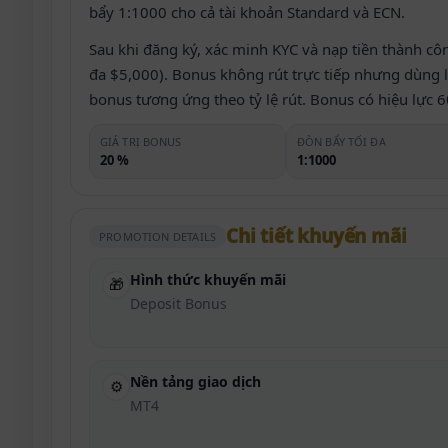
bẩy 1:1000 cho cả tài khoản Standard và ECN.
Sau khi đăng ký, xác minh KYC và nạp tiền thành cô
đa $5,000). Bonus không rút trực tiếp nhưng dùng là
bonus tương ứng theo tỷ lệ rút. Bonus có hiệu lực 
GIÁ TRỊ BONUS
ĐÒN BẨY TỐI ĐA
20 %
1:1000
Chi tiết khuyến mãi
PROMOTION DETAILS
Hình thức khuyến mãi
🎁
Deposit Bonus
Nền tảng giao dịch
⚙️
MT4