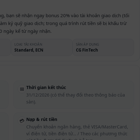
ng, bạn sẽ nhận ngay bonus 20% vào tài khoản giao dịch (tối
m ký quỹ giao dịch; trong quá trình rút tiền sẽ bị khấu trừ
60 ngày kể từ ngày nhận.
LOẠI TÀI KHOẢN
SÀN ÁP DỤNG
Standard, ECN
CG FinTech
Thời gian kết thúc
📅
31/12/2026 (có thể thay đổi theo thông báo của
sàn).
Nạp & rút tiền
💳
Chuyển khoản ngân hàng, thẻ VISA/MasterCard,
ví điện tử, tiền điện tử… / Theo các phương thức