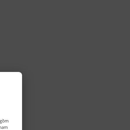
o gồm
tham