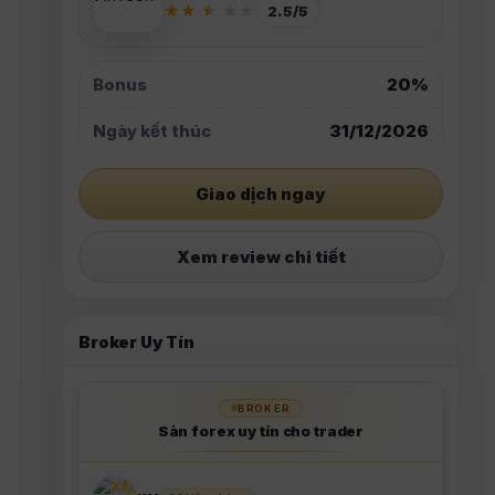
★
★
★
★
★
2.5/5
Bonus
20%
Ngày kết thúc
31/12/2026
Giao dịch ngay
Xem review chi tiết
Broker Uy Tín
BROKER
Sàn forex uy tín cho trader