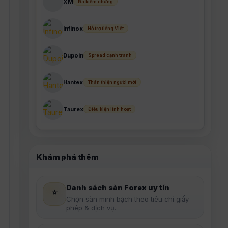
XM
Đã kiểm chứng
Infinox
Hỗ trợ tiếng Việt
Dupoin
Spread cạnh tranh
Hantex
Thân thiện người mới
Taurex
Điều kiện linh hoạt
Khám phá thêm
Danh sách sàn Forex uy tín
⭐
Chọn sàn minh bạch theo tiêu chí giấy
phép & dịch vụ.