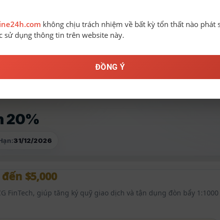
line24h.com
không chịu trách nhiệm về bất kỳ tổn thất nào phát 
ệc sử dụng thông tin trên website này.
ĐỒNG Ý
ền 20%
Hạn:
31/12/2026
 đến $5,000
G FinTech, giúp tăng ký quỹ giao dịch và tận dụng đòn bẩy 1:1000