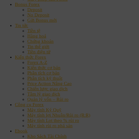
Bonus Forex
Deposit
No Deposit
Gửi Bonus mới
Tin tức
Tiền tệ
Hàng hoá
Chứng khoán
Tin thế giới
Tiền điện tử
Kiến thức Forex
Forex A-Z
Kiến thức cơ bản
Phân tích cơ bản
Phân tích kỹ thuật
Price Action Nâng Cao
Chiến lược giao dịch
Tâm lý giao dịch
Quản lý vốn – Rủi ro
Công cụ Forex
Máy tính Ký Quỹ
Máy tính lợi Nhuận/Rủi ro (R:R)
Máy tính Lot theo % rủi ro
Máy tính rủi ro phá sản
Ebook
Kho Sách Tài Chính