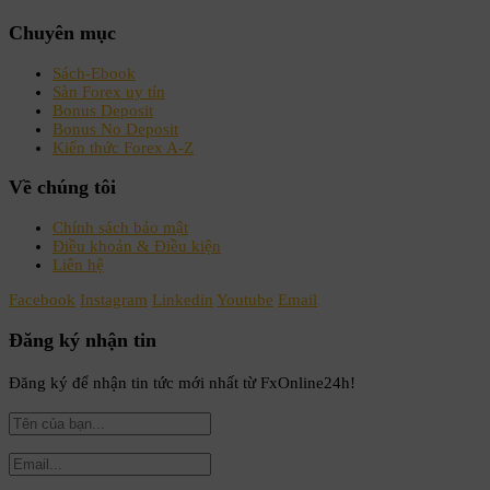
Chuyên mục
Sách-Ebook
Sàn Forex uy tín
Bonus Deposit
Bonus No Deposit
Kiến thức Forex A-Z
Về chúng tôi
Chính sách bảo mật
Điều khoản & Điều kiện
Liên hệ
Facebook
Instagram
Linkedin
Youtube
Email
Đăng ký nhận tin
Đăng ký để nhận tin tức mới nhất từ FxOnline24h!