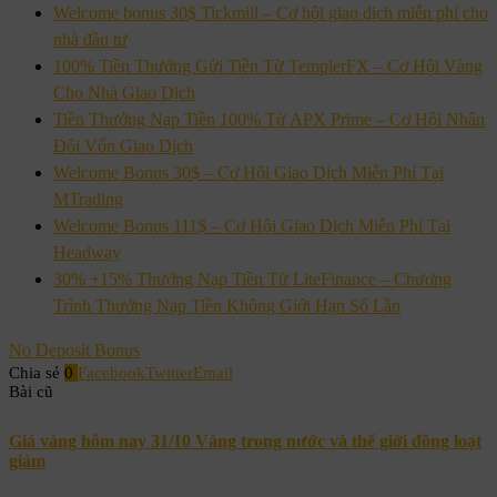
Welcome bonus 30$ Tickmill – Cơ hội giao dịch miễn phí cho
nhà đầu tư
100% Tiền Thưởng Gửi Tiền Từ TemplerFX – Cơ Hội Vàng
Cho Nhà Giao Dịch
Tiền Thưởng Nạp Tiền 100% Từ APX Prime – Cơ Hội Nhân
Đôi Vốn Giao Dịch
Welcome Bonus 30$ – Cơ Hội Giao Dịch Miễn Phí Tại
MTrading
Welcome Bonus 111$ – Cơ Hội Giao Dịch Miễn Phí Tại
Headway
30% +15% Thưởng Nạp Tiền Từ LiteFinance – Chương
Trình Thưởng Nạp Tiền Không Giới Hạn Số Lần
No Deposit Bonus
Chia sẻ
0
Facebook
Twitter
Email
Bài cũ
Giá vàng hôm nay 31/10 Vàng trong nước và thế giới đồng loạt
giảm