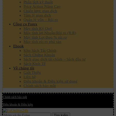
Phân tích kỹ thuật
Price Action Nâng Cao
Chiến lược giao dịch
Tâm lý giao dịch
Quản lý vốn – Rủi ro
Công cụ Forex
Máy tính Ký Quỹ
Máy tính lợi Nhuận/Rủi ro (R:R)
Máy tính Lot theo % rủi ro
Máy tính rủi ro phá sản
Ebook
Kho Sách Tài Chính
Sách Chứng Khoán
Sách giao dịch tài chính – Sách đầu tư
Sách Kinh Tế
Về chúng tôi
Giới Thiệu
Liên hệ
Điều khoản & Điều kiện sử dụng
Chính sách bảo mật
Chính sách bảo mật
Điều khoản & Điều kiện
Tìm kiếm