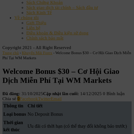
Sách Chứng Khoán
Sách giao dịch tài chính – Sách đầu tư
Sách Kinh Tế
Về chúng tôi
Giới Thiệu
Liên hệ
Điều khoản & Điều kiện sử dụng
Chính sách bảo mật
Copyright 2021 - All Right Reserved
Trang chủ
-
Khuyến Mãi Forex
-
Welcome Bonus $30 – Cơ Hội Giao Dịch Miễn
Phí Tại WM Markets
Welcome Bonus $30 – Cơ Hội Giao
Dịch Miễn Phí Tại WM Markets
Đã đăng:
31/10/2025
Cập nhật lần cuối:
14/12/2025
0 Bình luận
Chia sẻ
0
Facebook
Twitter
Email
Thông tin
Chi tiết
Loại bonus
No Deposit Bonus
Thời gian
Ưu đãi có thời hạn (có thể thay đổi không báo trước)
kết thúc