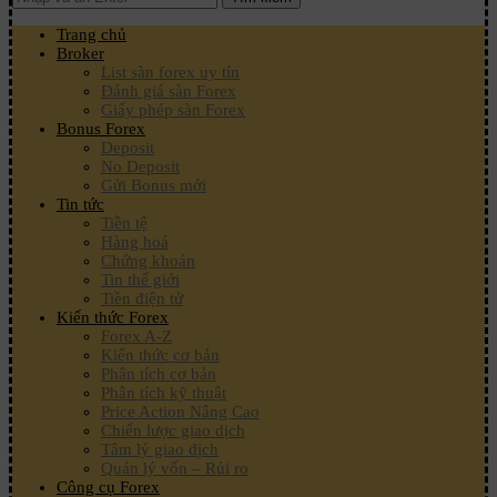
Trang chủ
Broker
List sàn forex uy tín
Đánh giá sàn Forex
Giấy phép sàn Forex
Bonus Forex
Deposit
No Deposit
Gửi Bonus mới
Tin tức
Tiền tệ
Hàng hoá
Chứng khoán
Tin thế giới
Tiền điện tử
Kiến thức Forex
Forex A-Z
Kiến thức cơ bản
Phân tích cơ bản
Phân tích kỹ thuật
Price Action Nâng Cao
Chiến lược giao dịch
Tâm lý giao dịch
Quản lý vốn – Rủi ro
Công cụ Forex