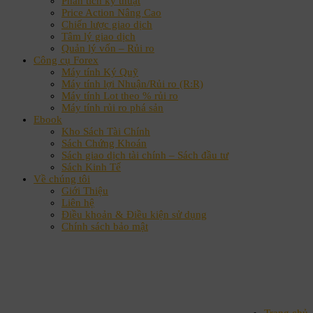
Phân tích kỹ thuật
Price Action Nâng Cao
Chiến lược giao dịch
Tâm lý giao dịch
Quản lý vốn – Rủi ro
Công cụ Forex
Máy tính Ký Quỹ
Máy tính lợi Nhuận/Rủi ro (R:R)
Máy tính Lot theo % rủi ro
Máy tính rủi ro phá sản
Ebook
Kho Sách Tài Chính
Sách Chứng Khoán
Sách giao dịch tài chính – Sách đầu tư
Sách Kinh Tế
Về chúng tôi
Giới Thiệu
Liên hệ
Điều khoản & Điều kiện sử dụng
Chính sách bảo mật