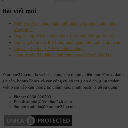
Bài viết mới
Những quỹ nào đang nắm giữ nhiều cổ phiếu thuộc nhóm
Vingroup?
Ông Trump tiếp tục thúc đẩy việc sa thải Thống đốc Fed
Giá vàng hôm nay 8-8 trong nước giảm, thế giới tăng mạnh
Giá vàng hôm nay 7-8 Nối dài đà tăng
Công ty của Bầu Đức chính thức được chấp thuận IPO
Fxonline24h.com là website cung cấp tin tức, kiến thức Forex, đánh
giá sàn, bonus Forex và các công cụ hỗ trợ giao dịch, giúp trader
Việt Nam tiếp cận thông tin chính xác, minh bạch và dễ sử dụng.
Phone: 0868 020793
Email: admin@fxonline24h.com
Support: admin@fxonline24h.com