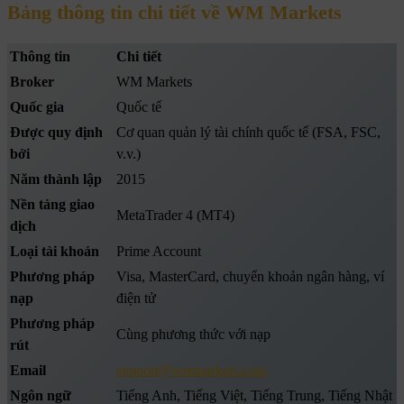
Bảng thông tin chi tiết về WM Markets
Thông tin
Chi tiết
Broker
WM Markets
Quốc gia
Quốc tế
Được quy định
Cơ quan quản lý tài chính quốc tế (FSA, FSC,
bởi
v.v.)
Năm thành lập
2015
Nền tảng giao
MetaTrader 4 (MT4)
dịch
Loại tài khoản
Prime Account
Phương pháp
Visa, MasterCard, chuyển khoản ngân hàng, ví
nạp
điện tử
Phương pháp
Cùng phương thức với nạp
rút
Email
support@wmmarkets.com
Ngôn ngữ
Tiếng Anh, Tiếng Việt, Tiếng Trung, Tiếng Nhật