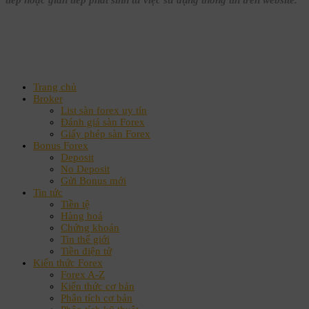
tiếp hoặc gián tiếp phát sinh từ việc sử dụng thông tin trên website.
Trang chủ
Broker
List sàn forex uy tín
Đánh giá sàn Forex
Giấy phép sàn Forex
Bonus Forex
Deposit
No Deposit
Gửi Bonus mới
Tin tức
Tiền tệ
Hàng hoá
Chứng khoán
Tin thế giới
Tiền điện tử
Kiến thức Forex
Forex A-Z
Kiến thức cơ bản
Phân tích cơ bản