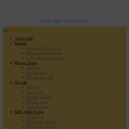
Ticker Tape
bởi TradingView
Trang chủ
Broker
List sàn forex uy tín
Đánh giá sàn Forex
Giấy phép sàn Forex
Bonus Forex
Deposit
No Deposit
Gửi Bonus mới
Tin tức
Tiền tệ
Hàng hoá
Chứng khoán
Tin thế giới
Tiền điện tử
Kiến thức Forex
Forex A-Z
Kiến thức cơ bản
Phân tích cơ bản