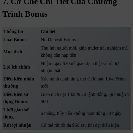
7. Cơ Chế Chi Tiết Của Chương
Trình Bonus
Thông tin
Chi tiết
Loại Bonus
No Deposit Bonus
Thu hút người mới, giúp trader trải nghiệm mà
Mục đích
không cần nạp tiền
Nhận ngay $30 để giao dịch thật và rút lợi
Lợi ích chính
nhuận thật
Điều kiện nhận
Xác minh danh tính, mở tài khoản Live Prime
thưởng
mới
Điều kiện sử
Giao dịch đạt 1 lot & 20 lệnh đóng, lợi nhuận ≥
dụng Bonus
$60
Thời gian sử
6 tháng, hủy nếu không hoạt động 30 ngày
dụng
Rút lợi nhuận
Có thể rút tối đa $60 sau khi đạt điều kiện