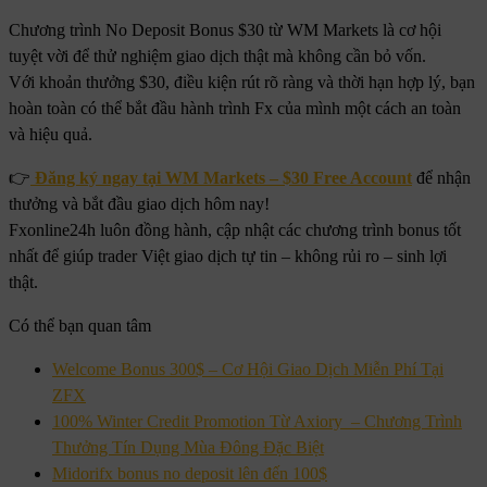
Chương trình No Deposit Bonus $30 từ WM Markets là cơ hội
tuyệt vời để thử nghiệm giao dịch thật mà không cần bỏ vốn.
Với khoản thưởng $30, điều kiện rút rõ ràng và thời hạn hợp lý, bạn
hoàn toàn có thể bắt đầu hành trình Fx của mình một cách an toàn
và hiệu quả.
👉
Đăng ký ngay tại WM Markets – $30 Free Account
để nhận
thưởng và bắt đầu giao dịch hôm nay!
Fxonline24h luôn đồng hành, cập nhật các chương trình bonus tốt
nhất để giúp trader Việt giao dịch tự tin – không rủi ro – sinh lợi
thật.
Có thể bạn quan tâm
Welcome Bonus 300$ – Cơ Hội Giao Dịch Miễn Phí Tại
ZFX
100% Winter Credit Promotion Từ Axiory – Chương Trình
Thưởng Tín Dụng Mùa Đông Đặc Biệt
Midorifx bonus no deposit lên đến 100$