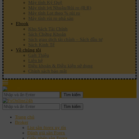
Máy tính Ký Quỹ
Máy tính lợi Nhuận/Rủi ro (R:R)
Máy tính Lot theo % rủi ro
Máy tính rủi ro phá sản
Ebook
Kho Sách Tài Chính
Sách Chứng Khoán
Sách giao dịch tài chính – Sách đầu tư
Sách Kinh Tế
Về chúng tôi
Giới Thiệu
Liên hệ
Điều khoản & Điều kiện sử dụng
Chính sách bảo mật
Tìm kiếm
Tìm kiếm
Trang chủ
Broker
List sàn forex uy tín
Đánh giá sàn Forex
Giấy phép sàn Forex