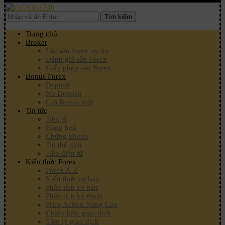
Tìm kiếm
Trang chủ
Broker
List sàn forex uy tín
Đánh giá sàn Forex
Giấy phép sàn Forex
Bonus Forex
Deposit
No Deposit
Gửi Bonus mới
Tin tức
Tiền tệ
Hàng hoá
Chứng khoán
Tin thế giới
Tiền điện tử
Kiến thức Forex
Forex A-Z
Kiến thức cơ bản
Phân tích cơ bản
Phân tích kỹ thuật
Price Action Nâng Cao
Chiến lược giao dịch
Tâm lý giao dịch