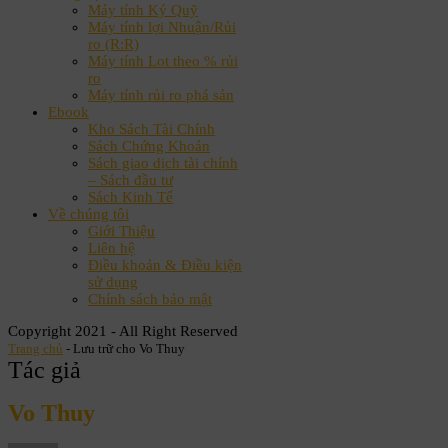
Máy tính Ký Quỹ
Máy tính lợi Nhuận/Rủi
ro (R:R)
Máy tính Lot theo % rủi
ro
Máy tính rủi ro phá sản
Ebook
Kho Sách Tài Chính
Sách Chứng Khoán
Sách giao dịch tài chính
– Sách đầu tư
Sách Kinh Tế
Về chúng tôi
Giới Thiệu
Liên hệ
Điều khoản & Điều kiện
sử dụng
Chính sách bảo mật
Copyright 2021 - All Right Reserved
Trang chủ
-
Lưu trữ cho Vo Thuy
Tác giả
Vo Thuy