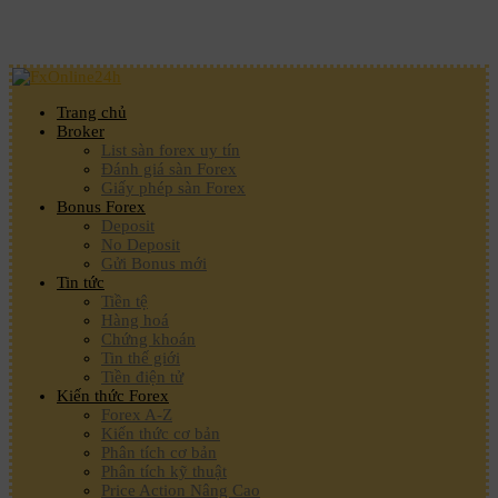
Trang chủ
Broker
List sàn forex uy tín
Đánh giá sàn Forex
Giấy phép sàn Forex
Bonus Forex
Deposit
No Deposit
Gửi Bonus mới
Tin tức
Tiền tệ
Hàng hoá
Chứng khoán
Tin thế giới
Tiền điện tử
Kiến thức Forex
Forex A-Z
Kiến thức cơ bản
Phân tích cơ bản
Phân tích kỹ thuật
Price Action Nâng Cao