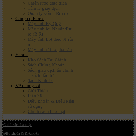
Chiến lược giao dịch
Tâm lý giao dịch
Quản lý vốn – Rủi ro
Công cụ Forex
Máy tính Ký Quỹ
Máy tính lợi Nhuận/Rủi
ro (R:R)
Máy tính Lot theo % rủi
ro
Máy tính rủi ro phá sản
Ebook
Kho Sách Tài Chính
Sách Chứng Khoán
Sách giao dịch tài chính
– Sách đầu tư
Sách Kinh Tế
Về chúng tôi
Giới Thiệu
Liên hệ
Điều khoản & Điều kiện
sử dụng
Chính sách bảo mật
Chính sách bảo mật
Điều khoản & Điều kiện