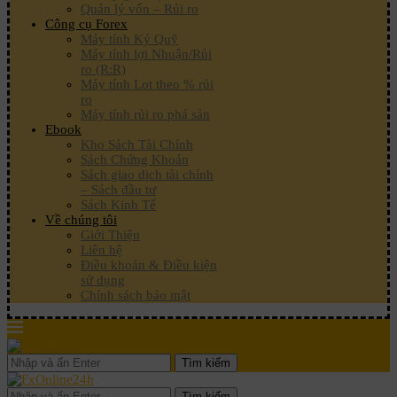
Quản lý vốn – Rủi ro
Công cụ Forex
Máy tính Ký Quỹ
Máy tính lợi Nhuận/Rủi
ro (R:R)
Máy tính Lot theo % rủi
ro
Máy tính rủi ro phá sản
Ebook
Kho Sách Tài Chính
Sách Chứng Khoán
Sách giao dịch tài chính
– Sách đầu tư
Sách Kinh Tế
Về chúng tôi
Giới Thiệu
Liên hệ
Điều khoản & Điều kiện
sử dụng
Chính sách bảo mật
Tìm kiếm
Tìm kiếm