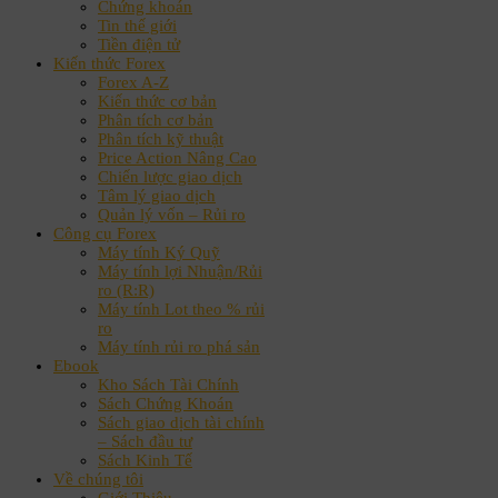
Chứng khoán
Tin thế giới
Tiền điện tử
Kiến thức Forex
Forex A-Z
Kiến thức cơ bản
Phân tích cơ bản
Phân tích kỹ thuật
Price Action Nâng Cao
Chiến lược giao dịch
Tâm lý giao dịch
Quản lý vốn – Rủi ro
Công cụ Forex
Máy tính Ký Quỹ
Máy tính lợi Nhuận/Rủi
ro (R:R)
Máy tính Lot theo % rủi
ro
Máy tính rủi ro phá sản
Ebook
Kho Sách Tài Chính
Sách Chứng Khoán
Sách giao dịch tài chính
– Sách đầu tư
Sách Kinh Tế
Về chúng tôi
Giới Thiệu