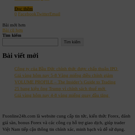
Đọc thêm
0
Facebook
Twitter
Email
Bài mới hơn
Bài cũ hơn
Tìm kiếm
Tìm kiếm
Bài viết mới
Công ty của Bầu Đức chính thức được chấp thuận IPO
Giá vàng hôm nay 5-8 Vàng miếng điều chỉnh giảm
VOLUME PROFILE – The Insider’s Guide to Trading
25 bang kiện ông Trump vì chính sách thuế mới
Giá vàng hôm nay 4-8 vàng miếng quay đầu tăng
Fxonline24h.com là website cung cấp tin tức, kiến thức Forex, đánh
giá sàn, bonus Forex và các công cụ hỗ trợ giao dịch, giúp trader
Việt Nam tiếp cận thông tin chính xác, minh bạch và dễ sử dụng.