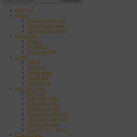
Trang chủ
Broker
List sàn forex uy tín
Đánh giá sàn Forex
Giấy phép sàn Forex
Bonus Forex
Deposit
No Deposit
Gửi Bonus mới
Tin tức
Tiền tệ
Hàng hoá
Chứng khoán
Tin thế giới
Tiền điện tử
Kiến thức Forex
Forex A-Z
Kiến thức cơ bản
Phân tích cơ bản
Phân tích kỹ thuật
Price Action Nâng Cao
Chiến lược giao dịch
Tâm lý giao dịch
Quản lý vốn – Rủi ro
Công cụ Forex