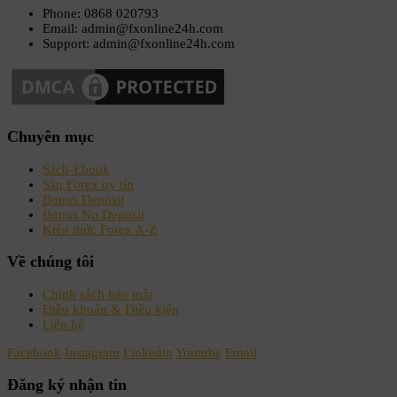
Phone: 0868 020793
Email: admin@fxonline24h.com
Support: admin@fxonline24h.com
Chuyên mục
Sách-Ebook
Sàn Forex uy tín
Bonus Deposit
Bonus No Deposit
Kiến thức Forex A-Z
Về chúng tôi
Chính sách bảo mật
Điều khoản & Điều kiện
Liên hệ
Facebook
Instagram
Linkedin
Youtube
Email
Đăng ký nhận tin