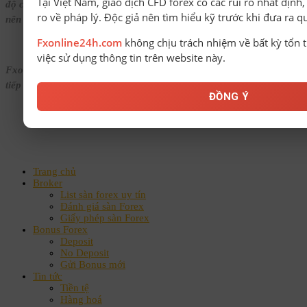
Tại Việt Nam, giao dịch CFD forex có các rủi ro nhất định
độ chịu rủi ro, tự chịu trách nhiệm với mọi quyết định đầu tư và chỉ
ro về pháp lý. Độc giả nên tìm hiểu kỹ trước khi đưa ra q
nên giao dịch khi đã hiểu rõ cơ chế thị trường.
Fxonline24h.com
không chịu trách nhiệm về bất kỳ tổn t
việc sử dụng thông tin trên website này.
Fxonline24h.com không chịu trách nhiệm đối với mọi thiệt hại trực
tiếp hoặc gián tiếp phát sinh từ việc sử dụng thông tin trên website.
ĐỒNG Ý
Trang chủ
Broker
List sàn forex uy tín
Đánh giá sàn Forex
Giấy phép sàn Forex
Bonus Forex
Deposit
No Deposit
Gửi Bonus mới
Tin tức
Tiền tệ
Hàng hoá