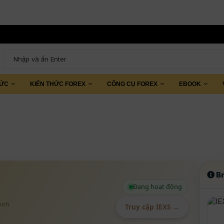
TỨC
KIẾN THỨC FOREX
CÔNG CỤ FOREX
EBOOK
Br
Đang hoạt động
Anh
Truy cập IEXS →