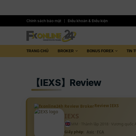
Chính sách bảo mật
Điều khoản & Điều kiện
TRANG CHỦ
BROKER
BONUS FOREX
TIN 
【IEXS】Review
Review IEXS
IEXS
MM · Thành lập 2018 · Vương quốc 
Giấy phép:
Asic
·
FCA