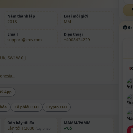
Năm thành lập
Loại môi giới
2018
MM
Br
Email
Điện thoại
support@iexs.com
+4008424229
 UK, SW1W 0JJ
donesia…
XS App
 hóa
Cổ phiếu CFD
Crypto CFD
Đòn bẩy tối đa
MAMM/PAMM
Lên tới 1:2000
Có
(tùy pháp