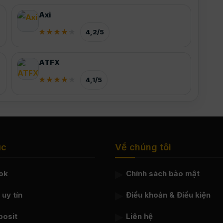
Axi
4,2/5
ATFX
4,1/5
ục
Về chúng tôi
ok
Chính sách bảo mật
uy tín
Điều khoản & Điều kiện
posit
Liên hệ