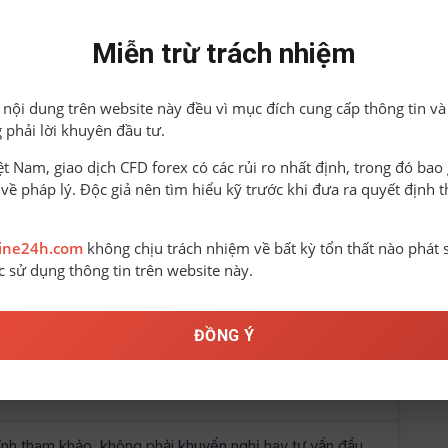
Miễn trừ trách nhiệm
Nhược điểm
ả nội dung trên website này đều vì mục đích cung cấp thông tin và
 phải lời khuyên đầu tư.
Pháp lý chưa rõ ràng / AR
–
iệt Nam, giao dịch CFD forex có các rủi ro nhất định, trong đó ba
Spread tài khoản Standard cao
–
o về pháp lý. Độc giả nên tìm hiểu kỹ trước khi đưa ra quyết định 
Chưa có MT5
–
line24h.com
không chịu trách nhiệm về bất kỳ tổn thất nào phát 
ệc sử dụng thông tin trên website này.
Công cụ giao dịch phụ trợ hạn chế
–
Hỗ trợ tài liệu & tiếng Việt hạn chế
–
ĐỒNG Ý
tính tham khảo, không phải khuyến nghị hay tư vấn đầu