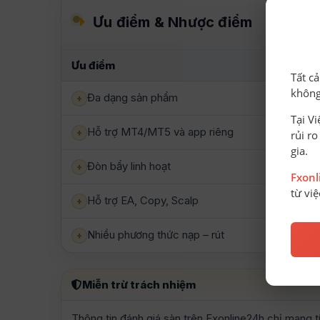
Ưu điểm & Nhược điểm
Ưu điểm
Tất c
không
Đa dạng sản phẩm
+
Tại V
Hỗ trợ MT4/MT5 và app riêng
+
rủi r
gia.
Đòn bẩy linh hoạt
+
Fxon
từ vi
Hỗ trợ EA, Copy, Scalp
+
Nhiều phương thức nạp – rút
+
Miễn trừ trách nhiệm
Thông tin đánh giá sàn trên Fxonline24h chỉ mang 