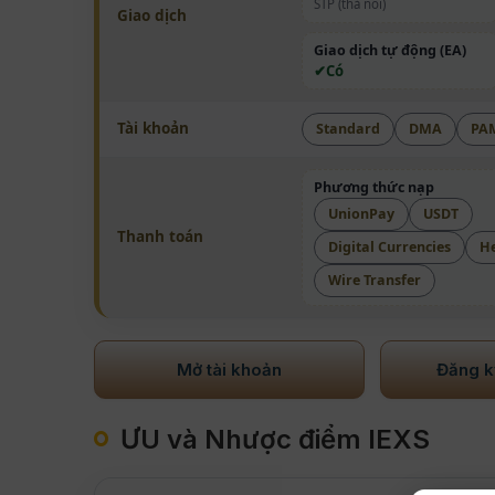
STP (thả nổi)
Giao dịch
Giao dịch tự động (EA)
Có
Tài khoản
Standard
DMA
PA
Phương thức nạp
UnionPay
USDT
Thanh toán
Digital Currencies
H
Wire Transfer
Mở tài khoản
Đăng ký
ƯU và Nhược điểm IEXS