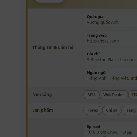
Quốc gia
Vương quốc Anh
Trang web
https://iexs.com/
Thông tin & Liên hệ
Địa chỉ
3 Beeston Place, London,
Ngôn ngữ
Tiếng Anh, Tiếng Việt, In
Nền tảng
MT4
WebTrader
IE
Sản phẩm
Forex
Chỉ số
Hàng
Spread
Từ 0.0 pip
(DMA), ~1.0 pip