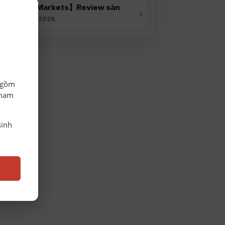
【CPT Markets】Review sàn
28/07/2026
o gồm
tham
sinh