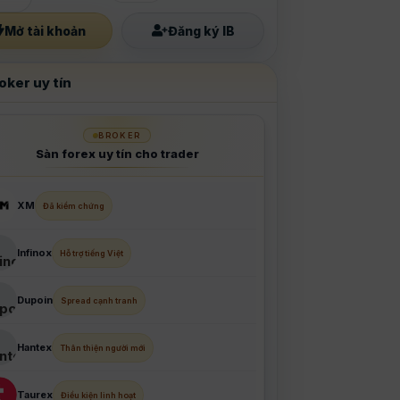
Mở tài khoản
Đăng ký IB
oker uy tín
BROKER
Sàn forex uy tín cho trader
XM
Đã kiểm chứng
Infinox
Hỗ trợ tiếng Việt
Dupoin
Spread cạnh tranh
Hantex
Thân thiện người mới
Taurex
Điều kiện linh hoạt