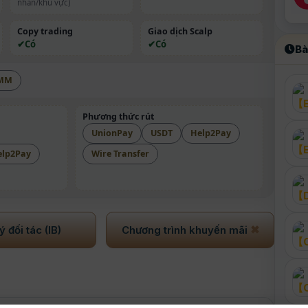
nhân/khu vực)
Copy trading
Giao dịch Scalp
Có
Có
Bà
MM
Phương thức rút
UnionPay
USDT
Help2Pay
elp2Pay
Wire Transfer
✖
 đối tác (IB)
Chương trình khuyến mãi