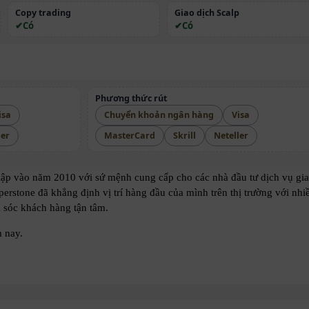
Copy trading
Giao dịch Scalp
Có
Có
Phương thức rút
isa
Chuyển khoản ngân hàng
Visa
ler
MasterCard
Skrill
Neteller
h lập vào năm 2010 với sứ mệnh cung cấp cho các nhà đầu tư dịch vụ gi
pperstone đã khẳng định vị trí hàng đầu của mình trên thị trường với nhi
 sóc khách hàng tận tâm.
 nay.