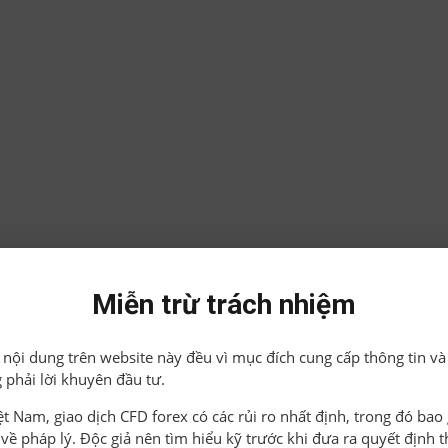
Miễn trừ trách nhiệm
ả nội dung trên website này đều vì mục đích cung cấp thông tin và
 phải lời khuyên đầu tư.
iệt Nam, giao dịch CFD forex có các rủi ro nhất định, trong đó ba
o về pháp lý. Độc giả nên tìm hiểu kỹ trước khi đưa ra quyết định 