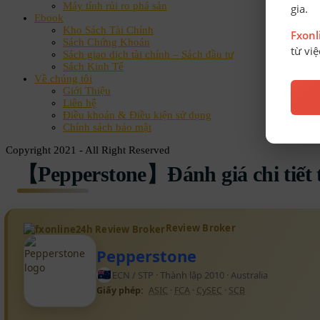
Máy tính rủi ro phá sản
gia.
Ebook
Kho Sách Tài Chính
Fxon
Sách Chứng Khoán
từ vi
Sách giao dịch tài chính – Sách đầu tư
Sách Kinh Tế
Về chúng tôi
Giới Thiệu
Liên hệ
Điều khoản & Điều kiện sử dụng
Chính sách bảo mật
Copyright 2021 - All Right Reserved
【Pepperstone】Đánh giá chi tiết 
Review Broker
Pepperstone
ECN / STP · Thành lập 2010 · Australia
Giấy phép:
ASIC
·
FCA
·
CySEC
·
SCB