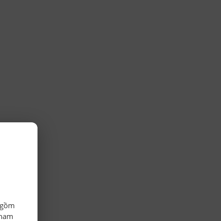
o gồm
tham