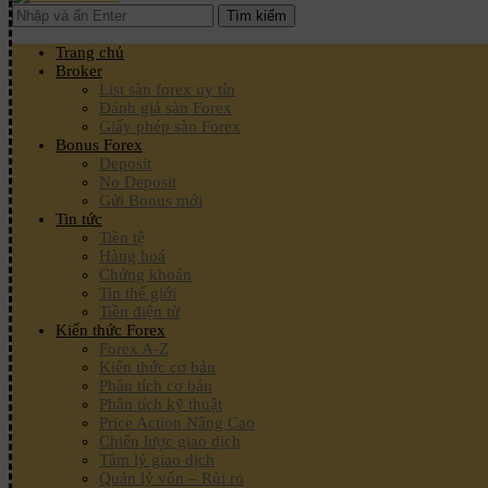
Tìm kiếm
Trang chủ
Broker
List sàn forex uy tín
Đánh giá sàn Forex
Giấy phép sàn Forex
Bonus Forex
Deposit
No Deposit
Gửi Bonus mới
Tin tức
Tiền tệ
Hàng hoá
Chứng khoán
Tin thế giới
Tiền điện tử
Kiến thức Forex
Forex A-Z
Kiến thức cơ bản
Phân tích cơ bản
Phân tích kỹ thuật
Price Action Nâng Cao
Chiến lược giao dịch
Tâm lý giao dịch
Quản lý vốn – Rủi ro