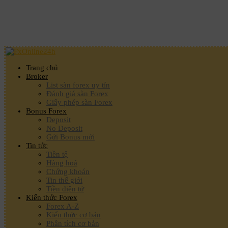
Trang chủ
Broker
List sàn forex uy tín
Đánh giá sàn Forex
Giấy phép sàn Forex
Bonus Forex
Deposit
No Deposit
Gửi Bonus mới
Tin tức
Tiền tệ
Hàng hoá
Chứng khoán
Tin thế giới
Tiền điện tử
Kiến thức Forex
Forex A-Z
Kiến thức cơ bản
Phân tích cơ bản