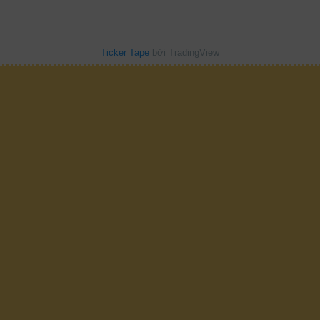
Ticker Tape
bởi TradingView