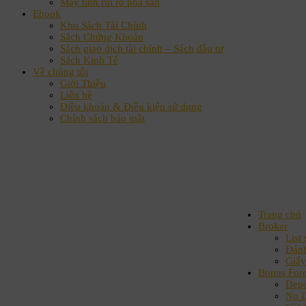
Máy tính rủi ro phá sản
Ebook
Kho Sách Tài Chính
Sách Chứng Khoán
Sách giao dịch tài chính – Sách đầu tư
Sách Kinh Tế
Về chúng tôi
Giới Thiệu
Liên hệ
Điều khoản & Điều kiện sử dụng
Chính sách bảo mật
Trang chủ
Broker
List 
Đánh
Giấy
Bonus For
Depo
No D