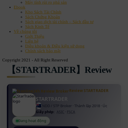
Máy tính rủi ro phá sản
Ebook
Kho Sách Tài Chính
Sách Chứng Khoán
Sách giao dịch tài chính – Sách đầu tư
Sách Kinh Tế
Về chúng tôi
Giới Thiệu
Liên hệ
Điều khoản & Điều kiện sử dụng
Chính sách bảo mật
Copyright 2021 - All Right Reserved
【STARTRADER】Review
Review STARTRADER
STARTRADER
NDD / STP Broker · Thành lập 2018 · Úc
Giấy phép:
ASIC
·
FSCA
Đang hoạt động