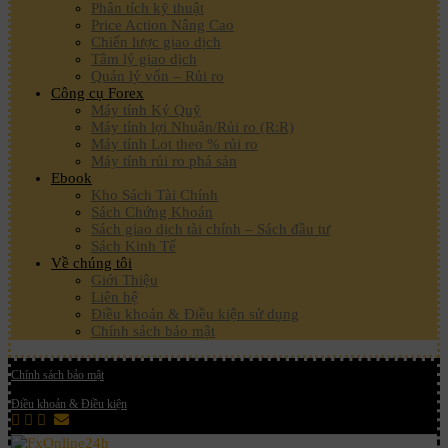
Phân tích kỹ thuật
Price Action Nâng Cao
Chiến lược giao dịch
Tâm lý giao dịch
Quản lý vốn – Rủi ro
Công cụ Forex
Máy tính Ký Quỹ
Máy tính lợi Nhuận/Rủi ro (R:R)
Máy tính Lot theo % rủi ro
Máy tính rủi ro phá sản
Ebook
Kho Sách Tài Chính
Sách Chứng Khoán
Sách giao dịch tài chính – Sách đầu tư
Sách Kinh Tế
Về chúng tôi
Giới Thiệu
Liên hệ
Điều khoản & Điều kiện sử dụng
Chính sách bảo mật
Chính sách bảo mật
Điều khoản & Điều kiện