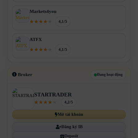
Markets4you
4,1/5
ATFX
4,1/5
Broker
Đang hoạt động
STARTRADER
4,2/5
Mở tài khoản
Đăng ký IB
Deposit