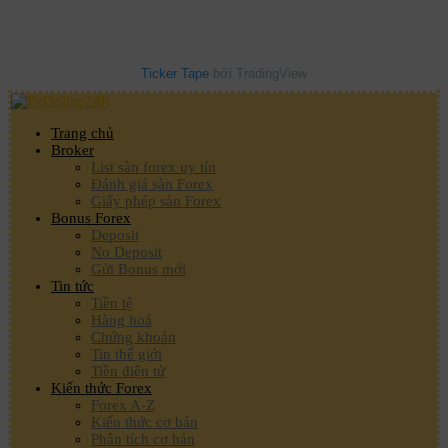
Ticker Tape
bởi TradingView
Trang chủ
Broker
List sàn forex uy tín
Đánh giá sàn Forex
Giấy phép sàn Forex
Bonus Forex
Deposit
No Deposit
Gửi Bonus mới
Tin tức
Tiền tệ
Hàng hoá
Chứng khoán
Tin thế giới
Tiền điện tử
Kiến thức Forex
Forex A-Z
Kiến thức cơ bản
Phân tích cơ bản