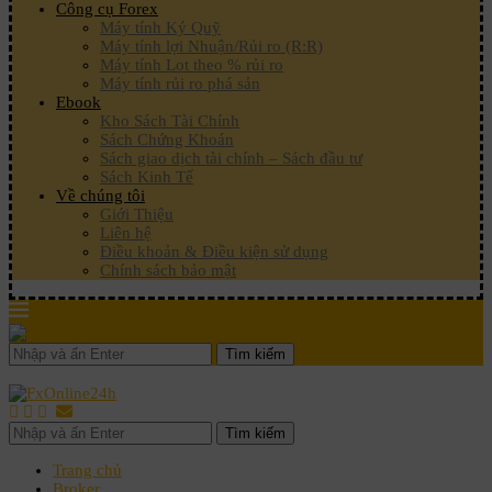
Công cụ Forex
Máy tính Ký Quỹ
Máy tính lợi Nhuận/Rủi ro (R:R)
Máy tính Lot theo % rủi ro
Máy tính rủi ro phá sản
Ebook
Kho Sách Tài Chính
Sách Chứng Khoán
Sách giao dịch tài chính – Sách đầu tư
Sách Kinh Tế
Về chúng tôi
Giới Thiệu
Liên hệ
Điều khoản & Điều kiện sử dụng
Chính sách bảo mật
Tìm kiếm
Tìm kiếm
Trang chủ
Broker