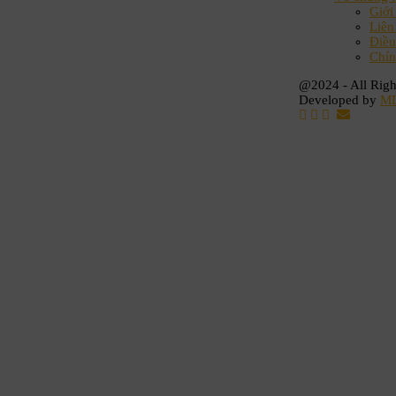
Giới
Liên
Điều
Chín
@2024 - All Righ
Developed by
M