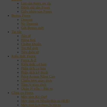
List sàn forex uy tín
Đánh giá sàn Forex
Giấy phép sàn Forex
Bonus Forex
Deposit
No Deposit
Gửi Bonus mới
Tin tức
Tiền tệ
Hàng hoá
Chứng khoán
Tin thế giới
Tiền điện tử
Kiến thức Forex
Forex A-Z
Kiến thức cơ bản
Phân tích cơ bản
Phân tích kỹ thuật
Price Action Nâng Cao
Chiến lược giao dịch
Tâm lý giao dịch
Quản lý vốn – Rủi ro
Công cụ Forex
Máy tính Ký Quỹ
Máy tính lợi Nhuận/Rủi ro (R:R)
Máy tính Lot theo % rủi ro