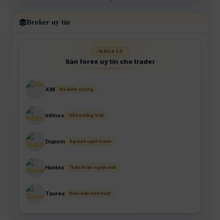
Broker uy tín
BROKER
Sàn forex uy tín cho trader
XM
Đã kiểm chứng
Infinox
Hỗ trợ tiếng Việt
Dupoin
Spread cạnh tranh
Hantex
Thân thiện người mới
Taurex
Điều kiện linh hoạt