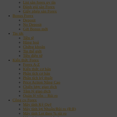
List sàn forex uy tín
Đánh giá sàn Forex
Giấy phép sàn Forex
Bonus Forex
Deposit
No Deposit
Gửi Bonus mới
Tin tức
Tiền tệ
Hàng hoá
Chứng khoán
Tin thế giới
Tiền điện tử
Kiến thức Forex
Forex A-Z
Kiến thức cơ bản
Phân tích cơ bản
Phân tích kỹ thuật
Price Action Nâng Cao
Chiến lược giao dịch
Tâm lý giao dịch
Quản lý vốn – Rủi ro
Công cụ Forex
Máy tính Ký Quỹ
Máy tính lợi Nhuận/Rủi ro (R:R)
Máy tính Lot theo % rủi ro