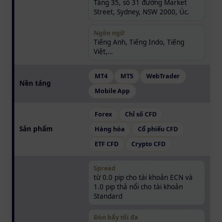
Tầng 35, số 31 đường Market
Street, Sydney, NSW 2000, Úc.
Ngôn ngữ
Tiếng Anh, Tiếng Indo, Tiếng
Việt,…
MT4
MT5
WebTrader
Nền tảng
Mobile App
Forex
Chỉ số CFD
Sản phẩm
Hàng hóa
Cổ phiếu CFD
ETF CFD
Crypto CFD
Spread
từ 0.0 pip cho tài khoản ECN và
1.0 pip thả nổi cho tài khoản
Standard
Đòn bẩy tối đa