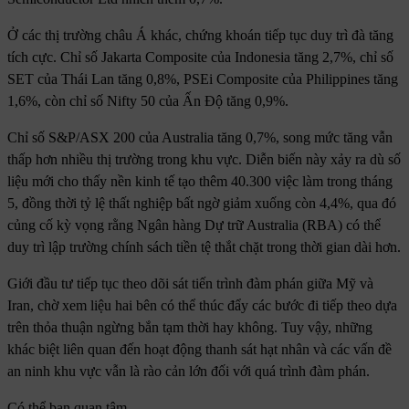
Ở các thị trường châu Á khác, chứng khoán tiếp tục duy trì đà tăng
tích cực. Chỉ số Jakarta Composite của Indonesia tăng 2,7%, chỉ số
SET của Thái Lan tăng 0,8%, PSEi Composite của Philippines tăng
1,6%, còn chỉ số Nifty 50 của Ấn Độ tăng 0,9%.
Chỉ số S&P/ASX 200 của Australia tăng 0,7%, song mức tăng vẫn
thấp hơn nhiều thị trường trong khu vực. Diễn biến này xảy ra dù số
liệu mới cho thấy nền kinh tế tạo thêm 40.300 việc làm trong tháng
5, đồng thời tỷ lệ thất nghiệp bất ngờ giảm xuống còn 4,4%, qua đó
củng cố kỳ vọng rằng Ngân hàng Dự trữ Australia (RBA) có thể
duy trì lập trường chính sách tiền tệ thắt chặt trong thời gian dài hơn.
Giới đầu tư tiếp tục theo dõi sát tiến trình đàm phán giữa Mỹ và
Iran, chờ xem liệu hai bên có thể thúc đẩy các bước đi tiếp theo dựa
trên thỏa thuận ngừng bắn tạm thời hay không. Tuy vậy, những
khác biệt liên quan đến hoạt động thanh sát hạt nhân và các vấn đề
an ninh khu vực vẫn là rào cản lớn đối với quá trình đàm phán.
Có thể bạn quan tâm