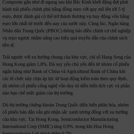
Composite gần như đi ngang sau khi Bắc Kinh khởi động đợt phát
hành trái phiếu chính phủ bằng đồng euro với quy mô lên tới 5 tỷ
euro, được đánh giá có thể trở thành thương vụ huy động vốn bằng
euro lớn nhất từ trước đến nay của nước này. Cùng lúc, Ngân hàng
Nhân dân Trung Quốc (PBOC) thông báo điều chỉnh cơ chế nghiệp
vụ repo ngược nhằm nâng cao hiệu quả truyền dẫn của chính sách
tiền tệ.
Trái ngược với xu hướng chung của khu vực, chỉ số Hang Seng của
Hong Kong giảm 1,8%. Đà suy yếu chủ yếu đến từ nhóm cổ phiếu
ngân hàng như Bank of China và Agricultural Bank of China khi
các tổ chức này chịu áp lực từ hoạt động kiểm toán theo quy định,
dù nhóm cổ phiếu công nghệ vẫn duy trì diễn biến tích cực và phần
nào hạn chế mức giảm của thị trường.
Dù thị trường chứng khoán Trung Quốc diễn biến phân hóa, nhóm
cổ phiếu bán dẫn vẫn ghi nhận sắc xanh tương đồng với xu hướng
của khu vực. Tại Hong Kong, Semiconductor Manufacturing
International Corp (SMIC) tăng 0,9%, trong khi Hua Hong
Semiconductor Ltd nhích thêm 0,7%.