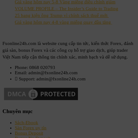
Giá vàng hôm nay 5-8 Vàng miếng điều chỉnh giảm
VOLUME PROFILE – The Insider’s Guide to Trading
25 bang kiện ông Trump vì chính sách thuế mới
Giá vàng hôm nay 4-8 vàng miếng quay đầu tăng
Fxonline24h.com là website cung cấp tin tức, kiến thức Forex, đánh
giá sàn, bonus Forex và các công cụ hỗ trợ giao dịch, giúp trader
Việt Nam tiếp cận thông tin chính xác, minh bạch và dễ sử dụng.
Phone: 0868 020793
Email: admin@fxonline24h.com
Support: admin@fxonline24h.com
Chuyên mục
Sách-Ebook
Sàn Forex uy tín
Bonus Deposit