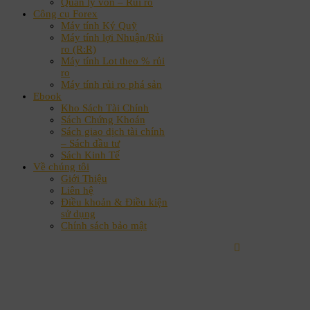
Quản lý vốn – Rủi ro
Công cụ Forex
Máy tính Ký Quỹ
Máy tính lợi Nhuận/Rủi
ro (R:R)
Máy tính Lot theo % rủi
ro
Máy tính rủi ro phá sản
Ebook
Kho Sách Tài Chính
Sách Chứng Khoán
Sách giao dịch tài chính
– Sách đầu tư
Sách Kinh Tế
Về chúng tôi
Giới Thiệu
Liên hệ
Điều khoản & Điều kiện
sử dụng
Chính sách bảo mật