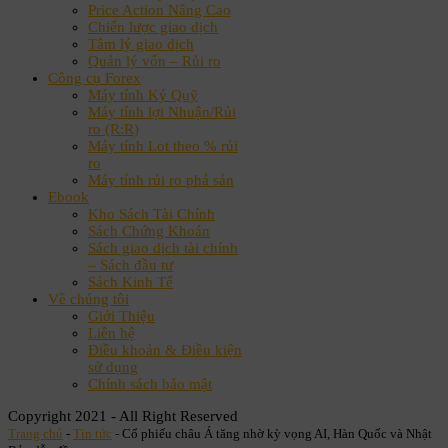
Price Action Nâng Cao
Chiến lược giao dịch
Tâm lý giao dịch
Quản lý vốn – Rủi ro
Công cụ Forex
Máy tính Ký Quỹ
Máy tính lợi Nhuận/Rủi
ro (R:R)
Máy tính Lot theo % rủi
ro
Máy tính rủi ro phá sản
Ebook
Kho Sách Tài Chính
Sách Chứng Khoán
Sách giao dịch tài chính
– Sách đầu tư
Sách Kinh Tế
Về chúng tôi
Giới Thiệu
Liên hệ
Điều khoản & Điều kiện
sử dụng
Chính sách bảo mật
Copyright 2021 - All Right Reserved
Trang chủ
-
Tin tức
-
Cổ phiếu châu Á tăng nhờ kỳ vọng AI, Hàn Quốc và Nhật