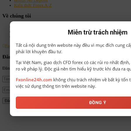
Bonus No Deposit
Kiến thức Forex A-Z
Về chúng tôi
Chính sách bảo mật
Miễn trừ trách nhiệm
Điều khoản & Điều kiện
Liên hệ
Tất cả nội dung trên website này đều vì mục đích cung cấ
Facebook
Instagram
Linkedin
Youtube
Email
phải lời khuyên đầu tư.
Đăng ký nhận tin
Tại Việt Nam, giao dịch CFD forex có các rủi ro nhất định
ro về pháp lý. Độc giả nên tìm hiểu kỹ trước khi đưa ra q
Đăng ký để nhận tin tức mới nhất từ FxOnline24h!
Fxonline24h.com
không chịu trách nhiệm về bất kỳ tổn t
việc sử dụng thông tin trên website này.
ĐỒNG Ý
© Bản quyền thuộc về FxOnline24h.