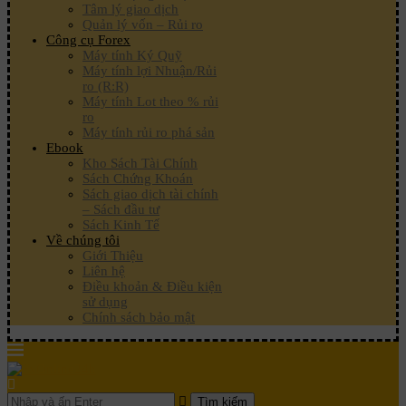
Tâm lý giao dịch
Quản lý vốn – Rủi ro
Công cụ Forex
Máy tính Ký Quỹ
Máy tính lợi Nhuận/Rủi
ro (R:R)
Máy tính Lot theo % rủi
ro
Máy tính rủi ro phá sản
Ebook
Kho Sách Tài Chính
Sách Chứng Khoán
Sách giao dịch tài chính
– Sách đầu tư
Sách Kinh Tế
Về chúng tôi
Giới Thiệu
Liên hệ
Điều khoản & Điều kiện
sử dụng
Chính sách bảo mật
Tìm kiếm