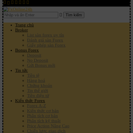
Tìm kiếm
Trang chủ
Broker
List sàn forex uy tín
Đánh giá sàn Forex
Giấy phép sàn Forex
Bonus Forex
Deposit
No Deposit
Gửi Bonus mới
Tin tức
Tiền tệ
Hàng hoá
Chứng khoán
Tin thế giới
Tiền điện tử
Kiến thức Forex
Forex A-Z
Kiến thức cơ bản
Phân tích cơ bản
Phân tích kỹ thuật
Price Action Nâng Cao
Chiến lược giao dịch