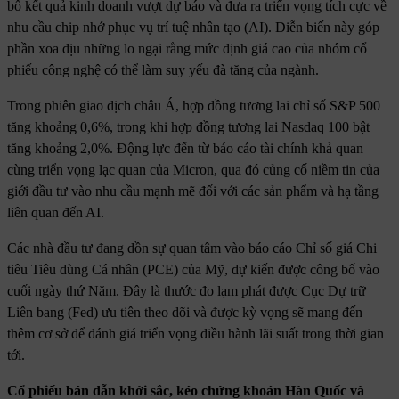
bố kết quả kinh doanh vượt dự báo và đưa ra triển vọng tích cực về
nhu cầu chip nhớ phục vụ trí tuệ nhân tạo (AI). Diễn biến này góp
phần xoa dịu những lo ngại rằng mức định giá cao của nhóm cổ
phiếu công nghệ có thể làm suy yếu đà tăng của ngành.
Trong phiên giao dịch châu Á, hợp đồng tương lai chỉ số S&P 500
tăng khoảng 0,6%, trong khi hợp đồng tương lai Nasdaq 100 bật
tăng khoảng 2,0%. Động lực đến từ báo cáo tài chính khả quan
cùng triển vọng lạc quan của Micron, qua đó củng cố niềm tin của
giới đầu tư vào nhu cầu mạnh mẽ đối với các sản phẩm và hạ tầng
liên quan đến AI.
Các nhà đầu tư đang dồn sự quan tâm vào báo cáo Chỉ số giá Chi
tiêu Tiêu dùng Cá nhân (PCE) của Mỹ, dự kiến được công bố vào
cuối ngày thứ Năm. Đây là thước đo lạm phát được Cục Dự trữ
Liên bang (Fed) ưu tiên theo dõi và được kỳ vọng sẽ mang đến
thêm cơ sở để đánh giá triển vọng điều hành lãi suất trong thời gian
tới.
Cổ phiếu bán dẫn khởi sắc, kéo chứng khoán Hàn Quốc và