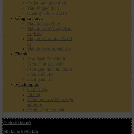
Chiến lược giao dịch
Tâm lý giao dịch
Quản lý vốn – Rủi ro
Công cụ Forex
Máy tính Ký Quỹ
Máy tính lợi Nhuận/Rủi
ro (R:R)
Máy tính Lot theo % rủi
ro
Máy tính rủi ro phá sản
Ebook
Kho Sách Tài Chính
Sách Chứng Khoán
Sách giao dịch tài chính
– Sách đầu tư
Sách Kinh Tế
Về chúng tôi
Giới Thiệu
Liên hệ
Điều khoản & Điều kiện
sử dụng
Chính sách bảo mật
Chính sách bảo mật
Điều khoản & Điều kiện