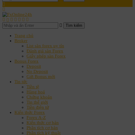
Tìm kiếm
Trang chủ
Broker
List sàn forex uy tín
Đánh giá sàn Forex
Giấy phép sàn Forex
Bonus Forex
Deposit
No Deposit
Gửi Bonus mới
Tin tức
Tiền tệ
Hàng hoá
Chứng khoán
Tin thế giới
Tiền điện tử
Kiến thức Forex
Forex A-Z
Kiến thức cơ bản
Phân tích cơ bản
Phân tích kỹ thuật