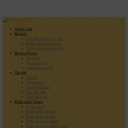
Trang chủ
Broker
List sàn forex uy tín
Đánh giá sàn Forex
Giấy phép sàn Forex
Bonus Forex
Deposit
No Deposit
Gửi Bonus mới
Tin tức
Tiền tệ
Hàng hoá
Chứng khoán
Tin thế giới
Tiền điện tử
Kiến thức Forex
Forex A-Z
Kiến thức cơ bản
Phân tích cơ bản
Phân tích kỹ thuật
Price Action Nâng Cao