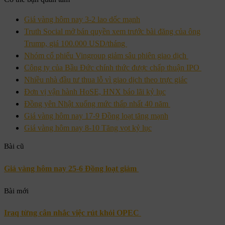
Giá vàng hôm nay 3-2 lao dốc mạnh
Truth Social mở bán quyền xem trước bài đăng của ông
Trump, giá 100.000 USD/tháng
Nhóm cổ phiếu Vingroup giảm sâu phiên giao dịch
Công ty của Bầu Đức chính thức được chấp thuận IPO
Nhiều nhà đầu tư thua lỗ vì giao dịch theo trực giác
Đơn vị vận hành HoSE, HNX báo lãi kỷ lục
Đồng yên Nhật xuống mức thấp nhất 40 năm
Giá vàng hôm nay 17-9 Đồng loạt tăng mạnh
Giá vàng hôm nay 8-10 Tăng vọt kỷ lục
Bài cũ
Giá vàng hôm nay 25-6 Đồng loạt giảm
Bài mới
Iraq từng cân nhắc việc rút khỏi OPEC