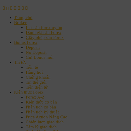
Trang chủ
Broker
List sàn forex uy tín
Đánh giá sàn Forex
Giấy phép sàn Forex
Bonus Forex
Deposit
No Deposit
Gửi Bonus mới
Tin tức
Tiền tệ
Hàng hoá
Chứng khoán
Tin thế giới
Tiền điện tử
Kiến thức Forex
Forex A-Z
Kiến thức cơ bản
Phân tích cơ bản
Phân tích kỹ thuật
Price Action Nâng Cao
Chiến lược giao dịch
Tâm lý giao dịch