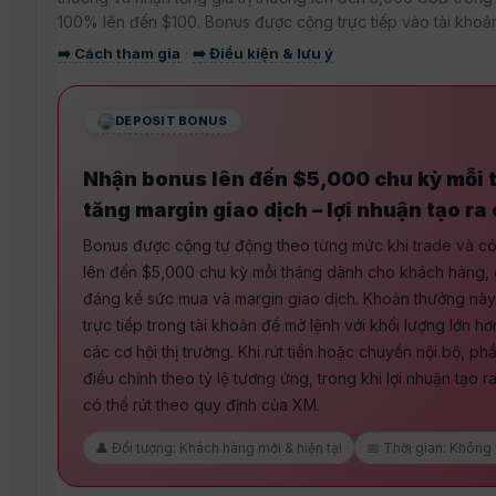
100% lên đến $100. Bonus được cộng trực tiếp vào tài khoản
➡️ Cách tham gia
·
➡️ Điều kiện & lưu ý
DEPOSIT BONUS
Nhận bonus lên đến $5,000 chu kỳ mỗi 
tăng margin giao dịch – lợi nhuận tạo ra 
Bonus được cộng tự động theo từng mức khi trade và có t
lên đến $5,000 chu kỳ mỗi tháng dành cho khách hàng, 
đáng kể sức mua và margin giao dịch. Khoản thưởng nà
trực tiếp trong tài khoản để mở lệnh với khối lượng lớn hơ
các cơ hội thị trường. Khi rút tiền hoặc chuyển nội bộ, p
điều chỉnh theo tỷ lệ tương ứng, trong khi lợi nhuận tạo r
có thể rút theo quy định của XM.
👤 Đối tượng: Khách hàng mới & hiện tại
📅 Thời gian: Không