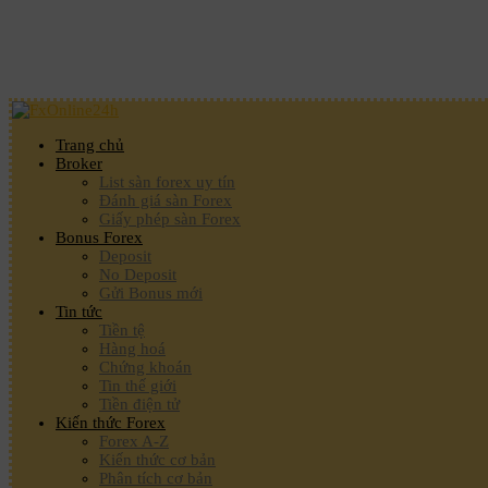
Trang chủ
Broker
List sàn forex uy tín
Đánh giá sàn Forex
Giấy phép sàn Forex
Bonus Forex
Deposit
No Deposit
Gửi Bonus mới
Tin tức
Tiền tệ
Hàng hoá
Chứng khoán
Tin thế giới
Tiền điện tử
Kiến thức Forex
Forex A-Z
Kiến thức cơ bản
Phân tích cơ bản