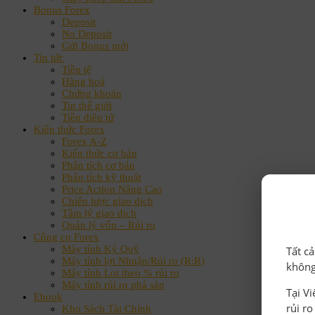
Bonus Forex
Deposit
No Deposit
Gửi Bonus mới
Tin tức
Tiền tệ
Hàng hoá
Chứng khoán
Tin thế giới
Tiền điện tử
Kiến thức Forex
Forex A-Z
Kiến thức cơ bản
Phân tích cơ bản
Phân tích kỹ thuật
Price Action Nâng Cao
Chiến lược giao dịch
Tâm lý giao dịch
Quản lý vốn – Rủi ro
Công cụ Forex
Máy tính Ký Quỹ
Tất c
Máy tính lợi Nhuận/Rủi ro (R:R)
không
Máy tính Lot theo % rủi ro
Máy tính rủi ro phá sản
Tại V
Ebook
rủi r
Kho Sách Tài Chính