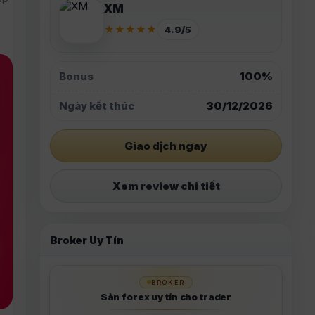
XM
★
★
★
★
★
4.9/5
Bonus
100%
Ngày kết thúc
30/12/2026
Giao dịch ngay
Xem review chi tiết
Broker Uy Tín
BROKER
Sàn forex uy tín cho trader