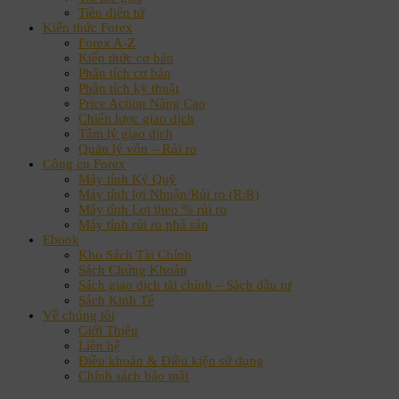
Tiền điện tử
Kiến thức Forex
Forex A-Z
Kiến thức cơ bản
Phân tích cơ bản
Phân tích kỹ thuật
Price Action Nâng Cao
Chiến lược giao dịch
Tâm lý giao dịch
Quản lý vốn – Rủi ro
Công cụ Forex
Máy tính Ký Quỹ
Máy tính lợi Nhuận/Rủi ro (R:R)
Máy tính Lot theo % rủi ro
Máy tính rủi ro phá sản
Ebook
Kho Sách Tài Chính
Sách Chứng Khoán
Sách giao dịch tài chính – Sách đầu tư
Sách Kinh Tế
Về chúng tôi
Giới Thiệu
Liên hệ
Điều khoản & Điều kiện sử dụng
Chính sách bảo mật