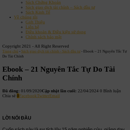
Sách Chứng Khoán
Sách giao dịch tài chính – Sách đầu tư
Sách Kinh Tế
Về chúng tôi
Giới Thiệu
Liên hệ
Điều khoản & Điều kiện sử dụng
Chính sách bảo mật
Copyright 2021 - All Right Reserved
Trang chủ
-
Sách giao dịch tài chính - Sách đầu tư
-
Ebook – 21 Nguyên Tắc Tự
Do Tài Chính
Ebook – 21 Nguyên Tắc Tự Do Tài
Chính
Đã đăng:
01/09/2020
Cập nhật lần cuối:
22/04/2024
0 Bình luận
Chia sẻ
0
Facebook
Twitter
Email
LỜI NÓI ĐẦU
Cuốn sách này là sự tích lũy 15 năm nghiên cứu, giảng dạy