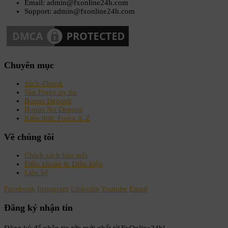
Email: admin@fxonline24h.com
Support: admin@fxonline24h.com
Chuyên mục
Sách-Ebook
Sàn Forex uy tín
Bonus Deposit
Bonus No Deposit
Kiến thức Forex A-Z
Về chúng tôi
Chính sách bảo mật
Điều khoản & Điều kiện
Liên hệ
Facebook
Instagram
Linkedin
Youtube
Email
Đăng ký nhận tin
Đăng ký để nhận tin tức mới nhất từ FxOnline24h!