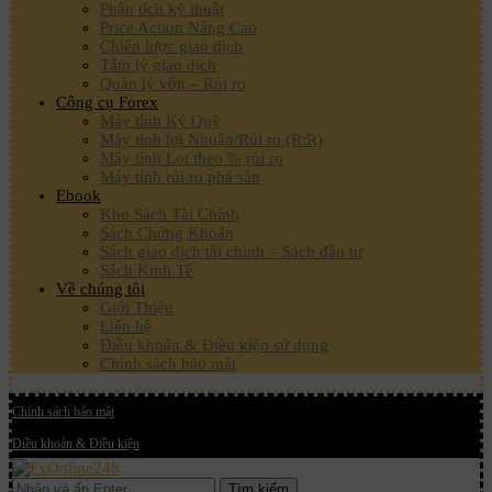
Phân tích kỹ thuật
Price Action Nâng Cao
Chiến lược giao dịch
Tâm lý giao dịch
Quản lý vốn – Rủi ro
Công cụ Forex
Máy tính Ký Quỹ
Máy tính lợi Nhuận/Rủi ro (R:R)
Máy tính Lot theo % rủi ro
Máy tính rủi ro phá sản
Ebook
Kho Sách Tài Chính
Sách Chứng Khoán
Sách giao dịch tài chính – Sách đầu tư
Sách Kinh Tế
Về chúng tôi
Giới Thiệu
Liên hệ
Điều khoản & Điều kiện sử dụng
Chính sách bảo mật
Chính sách bảo mật
Điều khoản & Điều kiện
Tìm kiếm