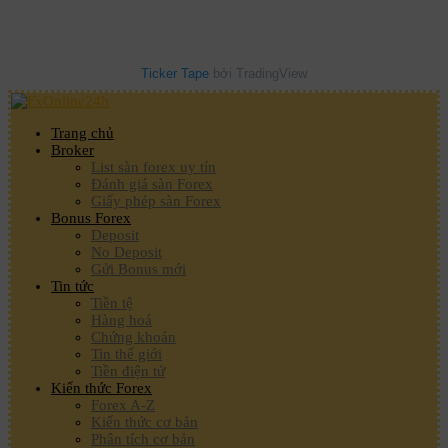
Ticker Tape
bởi TradingView
Trang chủ
Broker
List sàn forex uy tín
Đánh giá sàn Forex
Giấy phép sàn Forex
Bonus Forex
Deposit
No Deposit
Gửi Bonus mới
Tin tức
Tiền tệ
Hàng hoá
Chứng khoán
Tin thế giới
Tiền điện tử
Kiến thức Forex
Forex A-Z
Kiến thức cơ bản
Phân tích cơ bản