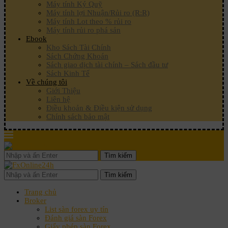
Máy tính Ký Quỹ
Máy tính lợi Nhuận/Rủi ro (R:R)
Máy tính Lot theo % rủi ro
Máy tính rủi ro phá sản
Ebook
Kho Sách Tài Chính
Sách Chứng Khoán
Sách giao dịch tài chính – Sách đầu tư
Sách Kinh Tế
Về chúng tôi
Giới Thiệu
Liên hệ
Điều khoản & Điều kiện sử dụng
Chính sách bảo mật
Tìm kiếm
Tìm kiếm
Trang chủ
Broker
List sàn forex uy tín
Đánh giá sàn Forex
Giấy phép sàn Forex