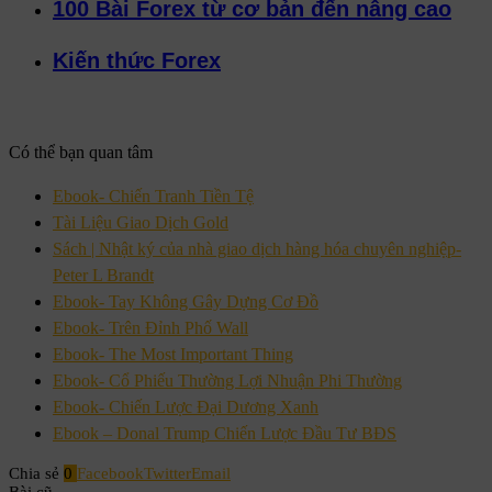
100 Bài Forex từ cơ bản đến nâng cao
Kiến thức Forex
Có thể bạn quan tâm
Ebook- Chiến Tranh Tiền Tệ
Tài Liệu Giao Dịch Gold
Sách | Nhật ký của nhà giao dịch hàng hóa chuyên nghiệp-
Peter L Brandt
Ebook- Tay Không Gây Dựng Cơ Đồ
Ebook- Trên Đỉnh Phố Wall
Ebook- The Most Important Thing
Ebook- Cổ Phiếu Thường Lợi Nhuận Phi Thường
Ebook- Chiến Lược Đại Dương Xanh
Ebook – Donal Trump Chiến Lược Đầu Tư BĐS
Chia sẻ
0
Facebook
Twitter
Email
Bài cũ