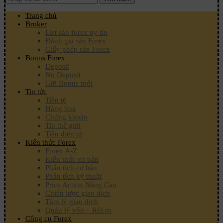
Trang chủ
Broker
List sàn forex uy tín
Đánh giá sàn Forex
Giấy phép sàn Forex
Bonus Forex
Deposit
No Deposit
Gửi Bonus mới
Tin tức
Tiền tệ
Hàng hoá
Chứng khoán
Tin thế giới
Tiền điện tử
Kiến thức Forex
Forex A-Z
Kiến thức cơ bản
Phân tích cơ bản
Phân tích kỹ thuật
Price Action Nâng Cao
Chiến lược giao dịch
Tâm lý giao dịch
Quản lý vốn – Rủi ro
Công cụ Forex