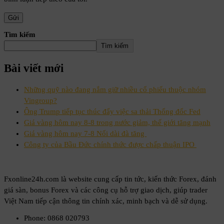
Tìm kiếm
Tìm kiếm
Bài viết mới
Những quỹ nào đang nắm giữ nhiều cổ phiếu thuộc nhóm
Vingroup?
Ông Trump tiếp tục thúc đẩy việc sa thải Thống đốc Fed
Giá vàng hôm nay 8-8 trong nước giảm, thế giới tăng mạnh
Giá vàng hôm nay 7-8 Nối dài đà tăng
Công ty của Bầu Đức chính thức được chấp thuận IPO
Fxonline24h.com là website cung cấp tin tức, kiến thức Forex, đánh
giá sàn, bonus Forex và các công cụ hỗ trợ giao dịch, giúp trader
Việt Nam tiếp cận thông tin chính xác, minh bạch và dễ sử dụng.
Phone: 0868 020793