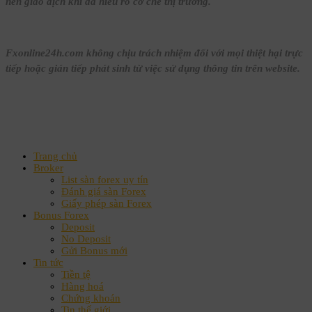
nên giao dịch khi đã hiểu rõ cơ chế thị trường.
Fxonline24h.com không chịu trách nhiệm đối với mọi thiệt hại trực
tiếp hoặc gián tiếp phát sinh từ việc sử dụng thông tin trên website.
Trang chủ
Broker
List sàn forex uy tín
Đánh giá sàn Forex
Giấy phép sàn Forex
Bonus Forex
Deposit
No Deposit
Gửi Bonus mới
Tin tức
Tiền tệ
Hàng hoá
Chứng khoán
Tin thế giới