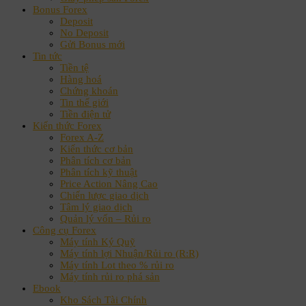
Bonus Forex
Deposit
No Deposit
Gửi Bonus mới
Tin tức
Tiền tệ
Hàng hoá
Chứng khoán
Tin thế giới
Tiền điện tử
Kiến thức Forex
Forex A-Z
Kiến thức cơ bản
Phân tích cơ bản
Phân tích kỹ thuật
Price Action Nâng Cao
Chiến lược giao dịch
Tâm lý giao dịch
Quản lý vốn – Rủi ro
Công cụ Forex
Máy tính Ký Quỹ
Máy tính lợi Nhuận/Rủi ro (R:R)
Máy tính Lot theo % rủi ro
Máy tính rủi ro phá sản
Ebook
Kho Sách Tài Chính