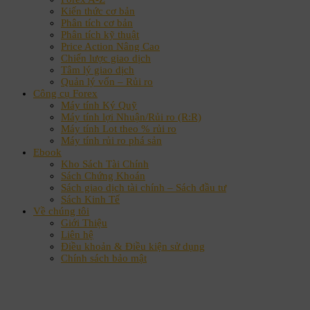
Kiến thức cơ bản
Phân tích cơ bản
Phân tích kỹ thuật
Price Action Nâng Cao
Chiến lược giao dịch
Tâm lý giao dịch
Quản lý vốn – Rủi ro
Công cụ Forex
Máy tính Ký Quỹ
Máy tính lợi Nhuận/Rủi ro (R:R)
Máy tính Lot theo % rủi ro
Máy tính rủi ro phá sản
Ebook
Kho Sách Tài Chính
Sách Chứng Khoán
Sách giao dịch tài chính – Sách đầu tư
Sách Kinh Tế
Về chúng tôi
Giới Thiệu
Liên hệ
Điều khoản & Điều kiện sử dụng
Chính sách bảo mật