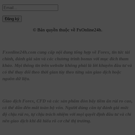
© Bản quyền thuộc về FxOnline24h.
Fxonline24h.com cung cấp nội dung tổng hợp về Forex, tin tức tài
chính, đánh giá sàn và các chương trình bonus với mục đích tham
khảo. Mọi thông tin trên website không phải là lời khuyên đầu tư và
có thể thay đổi theo thời gian tùy theo từng sàn giao dịch hoặc
nguồn dữ liệu.
Giao dịch Forex, CFD và các sản phẩm đòn bẩy tiềm ẩn rủi ro cao,
có thể dẫn đến mất toàn bộ vốn. Người dùng cần tự đánh giá mức
độ chịu rủi ro, tự chịu trách nhiệm với mọi quyết định đầu tư và chỉ
nên giao dịch khi đã hiểu rõ cơ chế thị trường.