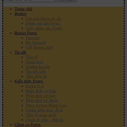
Trang chủ
Broker
List sàn forex uy tín
Đánh giá sàn Forex
Giấy phép sàn Forex
Bonus Forex
Deposit
No Deposit
Gửi Bonus mới
Tin tức
Tiền tệ
Hàng hoá
Chứng khoán
Tin thế giới
Tiền điện tử
Kiến thức Forex
Forex A-Z
Kiến thức cơ bản
Phân tích cơ bản
Phân tích kỹ thuật
Price Action Nâng Cao
Chiến lược giao dịch
Tâm lý giao dịch
Quản lý vốn – Rủi ro
Công cụ Forex