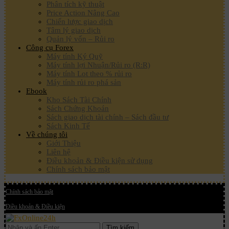
Phân tích kỹ thuật
Price Action Nâng Cao
Chiến lược giao dịch
Tâm lý giao dịch
Quản lý vốn – Rủi ro
Công cụ Forex
Máy tính Ký Quỹ
Máy tính lợi Nhuận/Rủi ro (R:R)
Máy tính Lot theo % rủi ro
Máy tính rủi ro phá sản
Ebook
Kho Sách Tài Chính
Sách Chứng Khoán
Sách giao dịch tài chính – Sách đầu tư
Sách Kinh Tế
Về chúng tôi
Giới Thiệu
Liên hệ
Điều khoản & Điều kiện sử dụng
Chính sách bảo mật
Chính sách bảo mật
Điều khoản & Điều kiện
Tìm kiếm