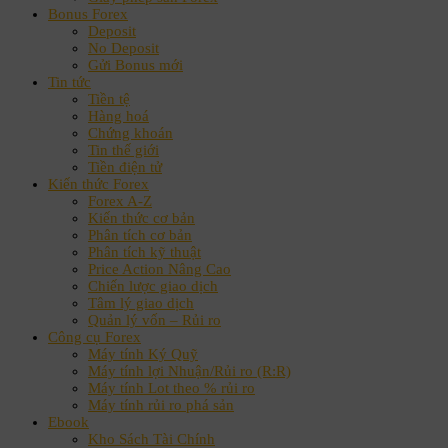
Bonus Forex
Deposit
No Deposit
Gửi Bonus mới
Tin tức
Tiền tệ
Hàng hoá
Chứng khoán
Tin thế giới
Tiền điện tử
Kiến thức Forex
Forex A-Z
Kiến thức cơ bản
Phân tích cơ bản
Phân tích kỹ thuật
Price Action Nâng Cao
Chiến lược giao dịch
Tâm lý giao dịch
Quản lý vốn – Rủi ro
Công cụ Forex
Máy tính Ký Quỹ
Máy tính lợi Nhuận/Rủi ro (R:R)
Máy tính Lot theo % rủi ro
Máy tính rủi ro phá sản
Ebook
Kho Sách Tài Chính