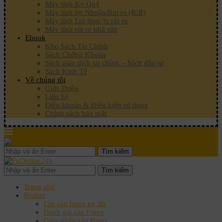
Máy tính Ký Quỹ
Máy tính lợi Nhuận/Rủi ro (R:R)
Máy tính Lot theo % rủi ro
Máy tính rủi ro phá sản
Ebook
Kho Sách Tài Chính
Sách Chứng Khoán
Sách giao dịch tài chính – Sách đầu tư
Sách Kinh Tế
Về chúng tôi
Giới Thiệu
Liên hệ
Điều khoản & Điều kiện sử dụng
Chính sách bảo mật
Tìm kiếm
Tìm kiếm
Trang chủ
Broker
List sàn forex uy tín
Đánh giá sàn Forex
Giấy phép sàn Forex