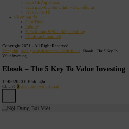
Sách Chứng Khoán
Sách giao dịch tài chính – Sách đầu tư
Sách Kinh Tế
Về chúng tôi
Giới Thiệu
Liên hệ
Điều khoản & Điều kiện sử dụng
Chính sách bảo mật
Copyright 2021 - All Right Reserved
Trang chủ
-
Sách giao dịch tài chính - Sách đầu tư
-
Ebook – The 5 Key To
Value Investing
Ebook – The 5 Key To Value Investing
14/06/2020
0 Bình luận
Chia sẻ
0
Facebook
Twitter
Email
Nội Dung Bài Viết