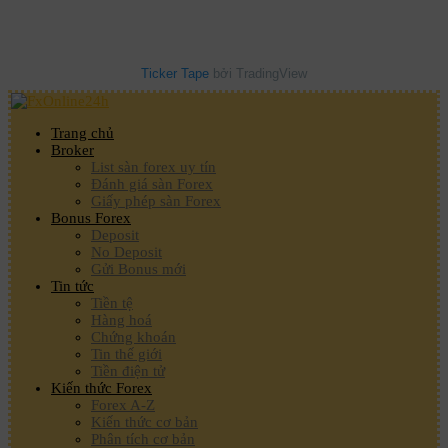
Ticker Tape
bởi TradingView
Trang chủ
Broker
List sàn forex uy tín
Đánh giá sàn Forex
Giấy phép sàn Forex
Bonus Forex
Deposit
No Deposit
Gửi Bonus mới
Tin tức
Tiền tệ
Hàng hoá
Chứng khoán
Tin thế giới
Tiền điện tử
Kiến thức Forex
Forex A-Z
Kiến thức cơ bản
Phân tích cơ bản