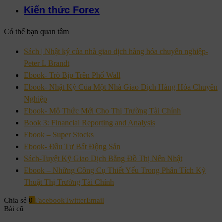
Kiến thức Forex
Có thể bạn quan tâm
Sách | Nhật ký của nhà giao dịch hàng hóa chuyên nghiệp-
Peter L Brandt
Ebook- Trò Bịp Trên Phố Wall
Ebook- Nhật Ký Của Một Nhà Giao Dịch Hàng Hóa Chuyên
Nghiệp
Ebook- Mô Thức Mới Cho Thị Trường Tài Chính
Book 3: Financial Reporting and Analysis
Ebook – Super Stocks
Ebook- Đầu Tư Bất Động Sản
Sách-Tuyệt Kỹ Giao Dịch Bằng Đồ Thị Nến Nhật
Ebook – Những Công Cụ Thiết Yếu Trong Phân Tích Kỹ
Thuật Thị Trường Tài Chính
Chia sẻ
0
Facebook
Twitter
Email
Bài cũ