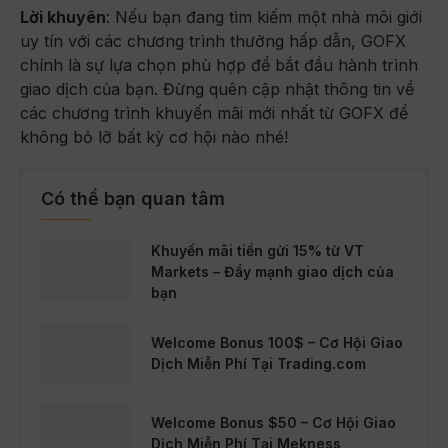
Lời khuyên
: Nếu bạn đang tìm kiếm một nhà môi giới
uy tín với các chương trình thưởng hấp dẫn, GOFX
chính là sự lựa chọn phù hợp để bắt đầu hành trình
giao dịch của bạn. Đừng quên cập nhật thông tin về
các chương trình khuyến mãi mới nhất từ GOFX để
không bỏ lỡ bất kỳ cơ hội nào nhé!
Có thể bạn quan tâm
Khuyến mãi tiền gửi 15% từ VT
Markets – Đẩy mạnh giao dịch của
bạn
Welcome Bonus 100$ – Cơ Hội Giao
Dịch Miễn Phí Tại Trading.com
Welcome Bonus $50 – Cơ Hội Giao
Dịch Miễn Phí Tại Mekness