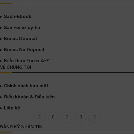
Sách-Ebook
Sàn Forex uy tín
Bonus Deposit
Bonus No Deposit
Kiến thức Forex A-Z
VỀ CHÚNG TÔI
Chính sách bảo mật
Điều khoản & Điều kiện
Liên hệ
ĐĂNG KÝ NHẬN TIN