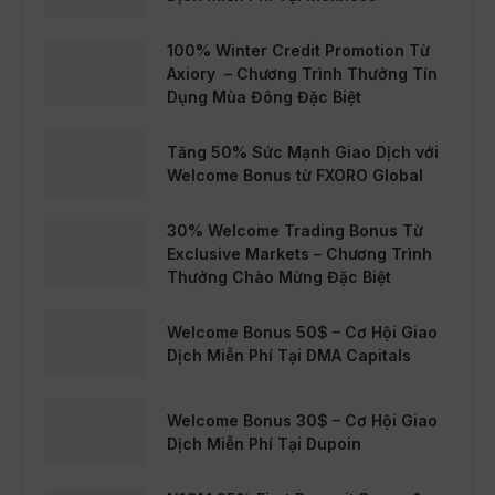
100% Winter Credit Promotion Từ
Axiory – Chương Trình Thưởng Tín
Dụng Mùa Đông Đặc Biệt
Tăng 50% Sức Mạnh Giao Dịch với
Welcome Bonus từ FXORO Global
30% Welcome Trading Bonus Từ
Exclusive Markets – Chương Trình
Thưởng Chào Mừng Đặc Biệt
Welcome Bonus 50$ – Cơ Hội Giao
Dịch Miễn Phí Tại DMA Capitals
Welcome Bonus 30$ – Cơ Hội Giao
Dịch Miễn Phí Tại Dupoin