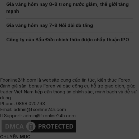
Giá vàng hôm nay 8-8 trong nước giảm, thế giới tăng
mạnh
Giá vàng hôm nay 7-8 Nối dài đà tăng
Công ty của Bầu Đức chính thức được chấp thuận IPO
Fxonline24h.com là website cung cấp tin tức, kiến thức Forex,
đánh giá sàn, bonus Forex và các công cụ hỗ trợ giao dịch, giúp
trader Việt Nam tiếp cận thông tin chính xác, minh bạch và dễ sử
dụng.
Phone: 0868 020793
Email: admin@fxonline24h.com
Support: admin@fxonline24h.com
CHUYÊN MỤC