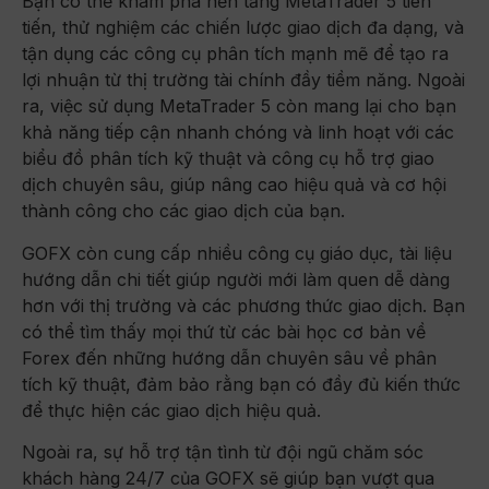
Bạn có thể khám phá nền tảng MetaTrader 5 tiên
tiến, thử nghiệm các chiến lược giao dịch đa dạng, và
tận dụng các công cụ phân tích mạnh mẽ để tạo ra
lợi nhuận từ thị trường tài chính đầy tiềm năng. Ngoài
ra, việc sử dụng MetaTrader 5 còn mang lại cho bạn
khả năng tiếp cận nhanh chóng và linh hoạt với các
biểu đồ phân tích kỹ thuật và công cụ hỗ trợ giao
dịch chuyên sâu, giúp nâng cao hiệu quả và cơ hội
thành công cho các giao dịch của bạn.
GOFX còn cung cấp nhiều công cụ giáo dục, tài liệu
hướng dẫn chi tiết giúp người mới làm quen dễ dàng
hơn với thị trường và các phương thức giao dịch. Bạn
có thể tìm thấy mọi thứ từ các bài học cơ bản về
Forex đến những hướng dẫn chuyên sâu về phân
tích kỹ thuật, đảm bảo rằng bạn có đầy đủ kiến thức
để thực hiện các giao dịch hiệu quả.
Ngoài ra, sự hỗ trợ tận tình từ đội ngũ chăm sóc
khách hàng 24/7 của GOFX sẽ giúp bạn vượt qua