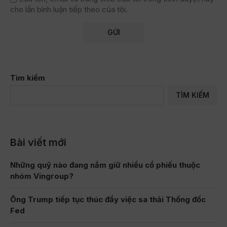
cho lần bình luận tiếp theo của tôi.
Tìm kiếm
TÌM KIẾM
Bài viết mới
Những quỹ nào đang nắm giữ nhiều cổ phiếu thuộc
nhóm Vingroup?
Ông Trump tiếp tục thúc đẩy việc sa thải Thống đốc
Fed