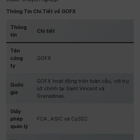
Thông Tin Chi Tiết về GOFX
Thông
Chi tiết
tin
Tên
công
GOFX
ty
GOFX hoạt động trên toàn cầu, với trụ
Quốc
sở chính tại Saint Vincent và
gia
Grenadines.
Giấy
phép
FCA ,ASIC và CySEC
quản lý