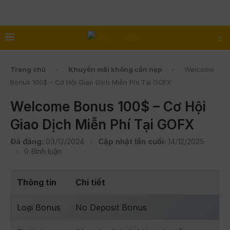
Trang chủ
-
Khuyến mãi không cần nạp
-
Welcome
Bonus 100$ – Cơ Hội Giao Dịch Miễn Phí Tại GOFX
Welcome Bonus 100$ – Cơ Hội
Giao Dịch Miễn Phí Tại GOFX
Đã đăng:
03/12/2024
Cập nhật lần cuối:
14/12/2025
0 Bình luận
Thông tin
Chi tiết
Loại Bonus
No Deposit Bonus