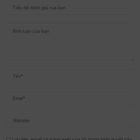
Lưu tên, email và trang web của tôi trong trình duyệt này