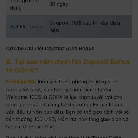
Thời gian sử
30 ngày
dụng
Coupon 100$ sau khi đạt điều
Rút lợi nhuận
kiện
Cơ Chế Chi Tiết Chương Trình Bonus
8. Tại sao nên chọn No Deposit Bonus
từ GOFX?
Fxonline24h
luôn giới thiệu những chương trình
bonus tốt nhất, và chương trình Tiền Thưởng
Welcome 100$ từ GOFX là lựa chọn tuyệt vời cho
những ai muốn khám phá thị trường Fx mà không
cần đầu tư vốn ban đầu. Bạn có thể giao dịch với số
tiền thưởng 100 USD, kiểm tra nền tảng giao dịch và
tạo ra lợi nhuận thật.