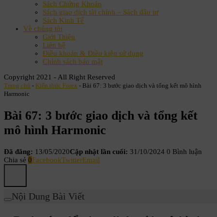
Sách Chứng Khoán
Sách giao dịch tài chính – Sách đầu tư
Sách Kinh Tế
Về chúng tôi
Giới Thiệu
Liên hệ
Điều khoản & Điều kiện sử dụng
Chính sách bảo mật
Copyright 2021 - All Right Reserved
Trang chủ
-
Kiến thức Forex
-
Bài 67: 3 bước giao dịch và tổng kết mô hình
Harmonic
Bài 67: 3 bước giao dịch và tổng kết
mô hình Harmonic
Đã đăng:
13/05/2020
Cập nhật lần cuối:
31/10/2024
0 Bình luận
Chia sẻ
0
Facebook
Twitter
Email
Nội Dung Bài Viết