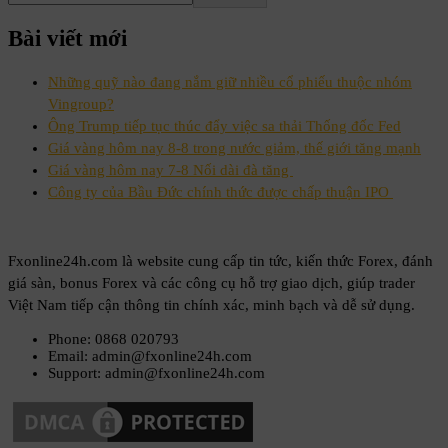
Bài viết mới
Những quỹ nào đang nắm giữ nhiều cổ phiếu thuộc nhóm
Vingroup?
Ông Trump tiếp tục thúc đẩy việc sa thải Thống đốc Fed
Giá vàng hôm nay 8-8 trong nước giảm, thế giới tăng mạnh
Giá vàng hôm nay 7-8 Nối dài đà tăng
Công ty của Bầu Đức chính thức được chấp thuận IPO
Fxonline24h.com là website cung cấp tin tức, kiến thức Forex, đánh
giá sàn, bonus Forex và các công cụ hỗ trợ giao dịch, giúp trader
Việt Nam tiếp cận thông tin chính xác, minh bạch và dễ sử dụng.
Phone: 0868 020793
Email: admin@fxonline24h.com
Support: admin@fxonline24h.com