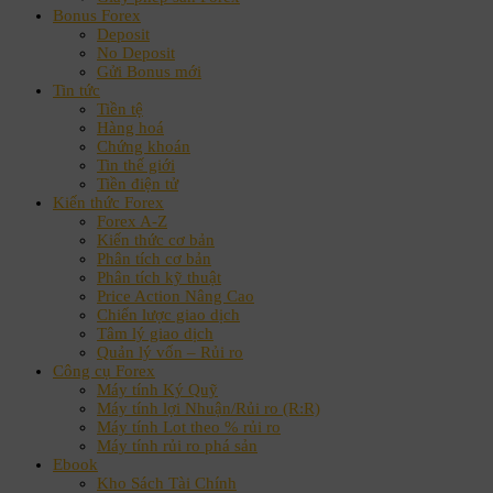
Bonus Forex
Deposit
No Deposit
Gửi Bonus mới
Tin tức
Tiền tệ
Hàng hoá
Chứng khoán
Tin thế giới
Tiền điện tử
Kiến thức Forex
Forex A-Z
Kiến thức cơ bản
Phân tích cơ bản
Phân tích kỹ thuật
Price Action Nâng Cao
Chiến lược giao dịch
Tâm lý giao dịch
Quản lý vốn – Rủi ro
Công cụ Forex
Máy tính Ký Quỹ
Máy tính lợi Nhuận/Rủi ro (R:R)
Máy tính Lot theo % rủi ro
Máy tính rủi ro phá sản
Ebook
Kho Sách Tài Chính