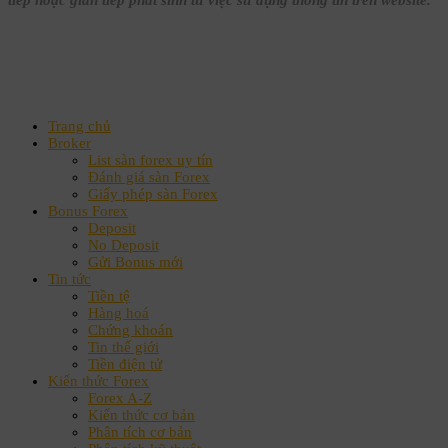
tiếp hoặc gián tiếp phát sinh từ việc sử dụng thông tin trên website.
Trang chủ
Broker
List sàn forex uy tín
Đánh giá sàn Forex
Giấy phép sàn Forex
Bonus Forex
Deposit
No Deposit
Gửi Bonus mới
Tin tức
Tiền tệ
Hàng hoá
Chứng khoán
Tin thế giới
Tiền điện tử
Kiến thức Forex
Forex A-Z
Kiến thức cơ bản
Phân tích cơ bản