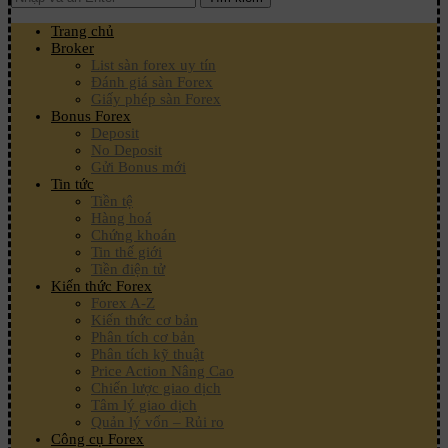
Trang chủ
Broker
List sàn forex uy tín
Đánh giá sàn Forex
Giấy phép sàn Forex
Bonus Forex
Deposit
No Deposit
Gửi Bonus mới
Tin tức
Tiền tệ
Hàng hoá
Chứng khoán
Tin thế giới
Tiền điện tử
Kiến thức Forex
Forex A-Z
Kiến thức cơ bản
Phân tích cơ bản
Phân tích kỹ thuật
Price Action Nâng Cao
Chiến lược giao dịch
Tâm lý giao dịch
Quản lý vốn – Rủi ro
Công cụ Forex