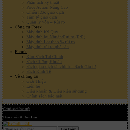
Phân tích kỹ thuật
Price Action Nâng Cao
Chiến lược giao dịch
Tâm lý giao dịch
Quản lý vốn – Rủi ro
Công cụ Forex
Máy tính Ký Quỹ
Máy tính lợi Nhuận/Rủi ro (R:R)
Máy tính Lot theo % rủi ro
Máy tính rủi ro phá sản
Ebook
Kho Sách Tài Chính
Sách Chứng Khoán
Sách giao dịch tài chính – Sách đầu tư
Sách Kinh Tế
Về chúng tôi
Giới Thiệu
Liên hệ
Điều khoản & Điều kiện sử dụng
Chính sách bảo mật
Chính sách bảo mật
Điều khoản & Điều kiện
Tìm kiếm