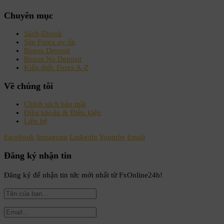
Chuyên mục
Sách-Ebook
Sàn Forex uy tín
Bonus Deposit
Bonus No Deposit
Kiến thức Forex A-Z
Về chúng tôi
Chính sách bảo mật
Điều khoản & Điều kiện
Liên hệ
Facebook
Instagram
Linkedin
Youtube
Email
Đăng ký nhận tin
Đăng ký để nhận tin tức mới nhất từ FxOnline24h!