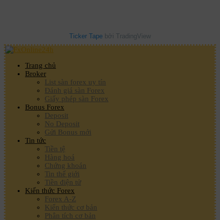
Ticker Tape
bởi TradingView
Trang chủ
Broker
List sàn forex uy tín
Đánh giá sàn Forex
Giấy phép sàn Forex
Bonus Forex
Deposit
No Deposit
Gửi Bonus mới
Tin tức
Tiền tệ
Hàng hoá
Chứng khoán
Tin thế giới
Tiền điện tử
Kiến thức Forex
Forex A-Z
Kiến thức cơ bản
Phân tích cơ bản