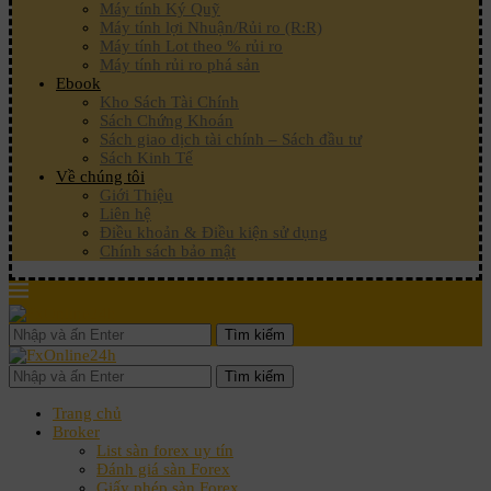
Máy tính Ký Quỹ
Máy tính lợi Nhuận/Rủi ro (R:R)
Máy tính Lot theo % rủi ro
Máy tính rủi ro phá sản
Ebook
Kho Sách Tài Chính
Sách Chứng Khoán
Sách giao dịch tài chính – Sách đầu tư
Sách Kinh Tế
Về chúng tôi
Giới Thiệu
Liên hệ
Điều khoản & Điều kiện sử dụng
Chính sách bảo mật
Tìm kiếm
Tìm kiếm
Trang chủ
Broker
List sàn forex uy tín
Đánh giá sàn Forex
Giấy phép sàn Forex