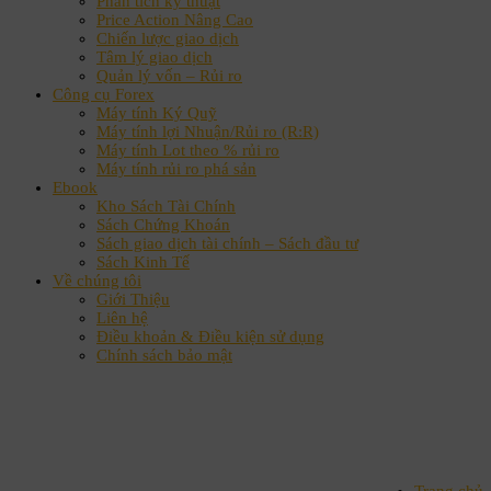
Phân tích kỹ thuật
Price Action Nâng Cao
Chiến lược giao dịch
Tâm lý giao dịch
Quản lý vốn – Rủi ro
Công cụ Forex
Máy tính Ký Quỹ
Máy tính lợi Nhuận/Rủi ro (R:R)
Máy tính Lot theo % rủi ro
Máy tính rủi ro phá sản
Ebook
Kho Sách Tài Chính
Sách Chứng Khoán
Sách giao dịch tài chính – Sách đầu tư
Sách Kinh Tế
Về chúng tôi
Giới Thiệu
Liên hệ
Điều khoản & Điều kiện sử dụng
Chính sách bảo mật