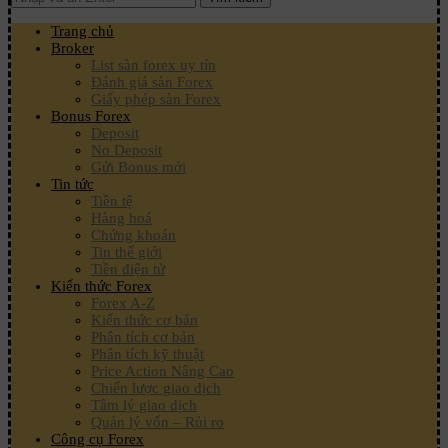
Trang chủ
Broker
List sàn forex uy tín
Đánh giá sàn Forex
Giấy phép sàn Forex
Bonus Forex
Deposit
No Deposit
Gửi Bonus mới
Tin tức
Tiền tệ
Hàng hoá
Chứng khoán
Tin thế giới
Tiền điện tử
Kiến thức Forex
Forex A-Z
Kiến thức cơ bản
Phân tích cơ bản
Phân tích kỹ thuật
Price Action Nâng Cao
Chiến lược giao dịch
Tâm lý giao dịch
Quản lý vốn – Rủi ro
Công cụ Forex