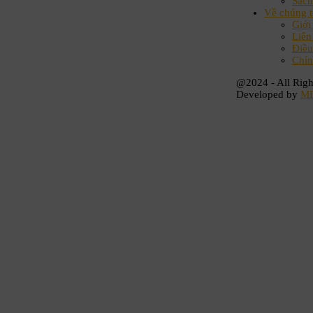
Sách
Về chúng t
Giới
Liên
Điều
Chín
@2024 - All Righ
Developed by
M