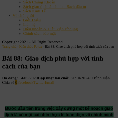
Sách Chứng Khoán
Sách giao dịch tài chính – Sách đầu tư
Sách Kinh Tế
Về chúng tôi
Giới Thiệu
Liên hệ
Điều khoản & Điều kiện sử dụng
Chính sách bảo mật
Copyright 2021 - All Right Reserved
Trang chủ
-
Kiến thức Forex
-
Bài 88: Giao dịch phù hợp với tính cách của bạn
Bài 88: Giao dịch phù hợp với tính
cách của bạn
Đã đăng:
14/05/2020
Cập nhật lần cuối:
31/10/2024
0 Bình luận
Chia sẻ
0
Facebook
Twitter
Email
Bước đầu tiên trong việc xây dựng một kế hoạch giao
dịch là có một cái nhìn thực tế toàn diện về chính mình