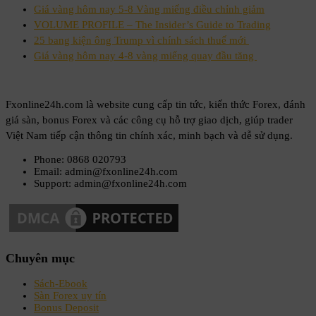
Giá vàng hôm nay 5-8 Vàng miếng điều chỉnh giảm
VOLUME PROFILE – The Insider’s Guide to Trading
25 bang kiện ông Trump vì chính sách thuế mới
Giá vàng hôm nay 4-8 vàng miếng quay đầu tăng
Fxonline24h.com là website cung cấp tin tức, kiến thức Forex, đánh
giá sàn, bonus Forex và các công cụ hỗ trợ giao dịch, giúp trader
Việt Nam tiếp cận thông tin chính xác, minh bạch và dễ sử dụng.
Phone: 0868 020793
Email: admin@fxonline24h.com
Support: admin@fxonline24h.com
Chuyên mục
Sách-Ebook
Sàn Forex uy tín
Bonus Deposit