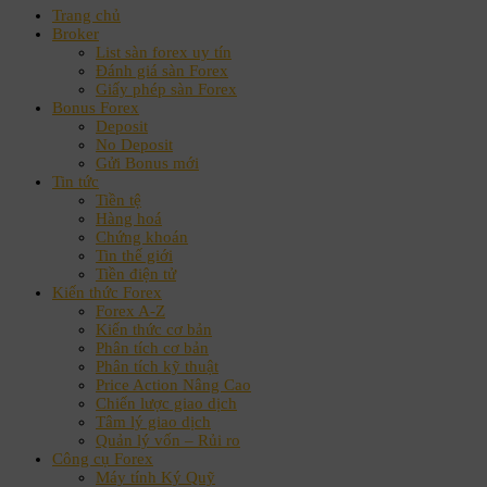
Trang chủ
Broker
List sàn forex uy tín
Đánh giá sàn Forex
Giấy phép sàn Forex
Bonus Forex
Deposit
No Deposit
Gửi Bonus mới
Tin tức
Tiền tệ
Hàng hoá
Chứng khoán
Tin thế giới
Tiền điện tử
Kiến thức Forex
Forex A-Z
Kiến thức cơ bản
Phân tích cơ bản
Phân tích kỹ thuật
Price Action Nâng Cao
Chiến lược giao dịch
Tâm lý giao dịch
Quản lý vốn – Rủi ro
Công cụ Forex
Máy tính Ký Quỹ