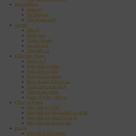
Bonus Forex
Deposit
No Deposit
Gửi Bonus mới
Tin tức
Tiền tệ
Hàng hoá
Chứng khoán
Tin thế giới
Tiền điện tử
Kiến thức Forex
Forex A-Z
Kiến thức cơ bản
Phân tích cơ bản
Phân tích kỹ thuật
Price Action Nâng Cao
Chiến lược giao dịch
Tâm lý giao dịch
Quản lý vốn – Rủi ro
Công cụ Forex
Máy tính Ký Quỹ
Máy tính lợi Nhuận/Rủi ro (R:R)
Máy tính Lot theo % rủi ro
Máy tính rủi ro phá sản
Ebook
Kho Sách Tài Chính