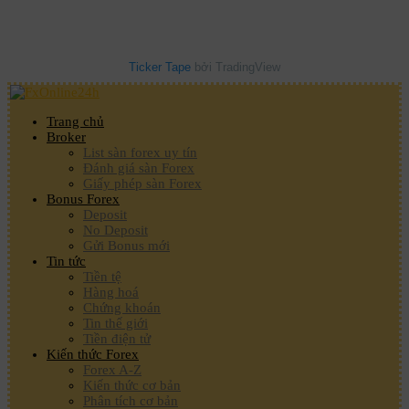
Ticker Tape
bởi TradingView
Trang chủ
Broker
List sàn forex uy tín
Đánh giá sàn Forex
Giấy phép sàn Forex
Bonus Forex
Deposit
No Deposit
Gửi Bonus mới
Tin tức
Tiền tệ
Hàng hoá
Chứng khoán
Tin thế giới
Tiền điện tử
Kiến thức Forex
Forex A-Z
Kiến thức cơ bản
Phân tích cơ bản