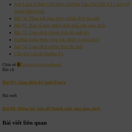
Sell Limit (Lệnh Chờ Bán): Hướng Dẫn Chi Tiết Và Cách Sử
Dụng Hiệu Quả
Bài 76: Tổng kết giao dịch chênh lệch lãi suất
Bài 91: Bạn có bao nhiêu thời gian cho giao dịch
Bài 75: Giao dịch chênh lệch lãi suất (tt)
Đường trung bình cộng xác định và giao dịch
Bài 74: Giao dịch chênh lệch lãi suất
Cấu trúc của thị trường Fx
Chia sẻ
0
Facebook
Twitter
Email
Bài cũ
Bài 87: Giao dịch Kỷ luật Forex
Bài mới
Bài 89: Động lực nào để thành một nhà giao dịch
Bài viết liên quan