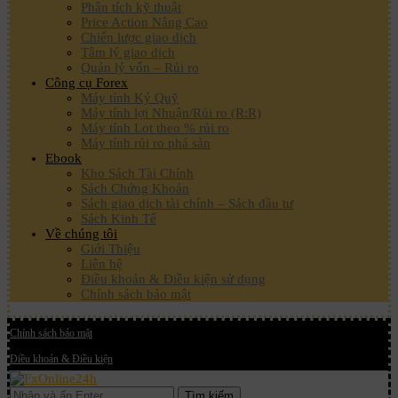
Phân tích kỹ thuật
Price Action Nâng Cao
Chiến lược giao dịch
Tâm lý giao dịch
Quản lý vốn – Rủi ro
Công cụ Forex
Máy tính Ký Quỹ
Máy tính lợi Nhuận/Rủi ro (R:R)
Máy tính Lot theo % rủi ro
Máy tính rủi ro phá sản
Ebook
Kho Sách Tài Chính
Sách Chứng Khoán
Sách giao dịch tài chính – Sách đầu tư
Sách Kinh Tế
Về chúng tôi
Giới Thiệu
Liên hệ
Điều khoản & Điều kiện sử dụng
Chính sách bảo mật
Chính sách bảo mật
Điều khoản & Điều kiện
Tìm kiếm