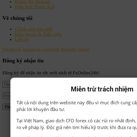
Bonus No Deposit
Kiến thức Forex A-Z
Về chúng tôi
Chính sách bảo mật
Điều khoản & Điều kiện
Liên hệ
Facebook
Instagram
Linkedin
Youtube
Email
Đăng ký nhận tin
Đăng ký để nhận tin tức mới nhất từ FxOnline24h!
Miễn trừ trách nhiệm
Tất cả nội dung trên website này đều vì mục đích cung cấ
phải lời khuyên đầu tư.
© Bản quyền thuộc về FxOnline24h.
Tại Việt Nam, giao dịch CFD forex có các rủi ro nhất định
ro về pháp lý. Độc giả nên tìm hiểu kỹ trước khi đưa ra q