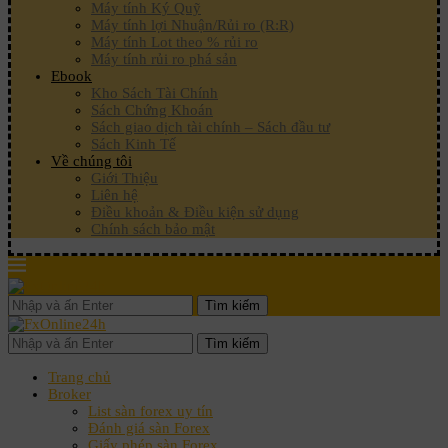
Máy tính Ký Quỹ
Máy tính lợi Nhuận/Rủi ro (R:R)
Máy tính Lot theo % rủi ro
Máy tính rủi ro phá sản
Ebook
Kho Sách Tài Chính
Sách Chứng Khoán
Sách giao dịch tài chính – Sách đầu tư
Sách Kinh Tế
Về chúng tôi
Giới Thiệu
Liên hệ
Điều khoản & Điều kiện sử dụng
Chính sách bảo mật
Tìm kiếm
Tìm kiếm
Trang chủ
Broker
List sàn forex uy tín
Đánh giá sàn Forex
Giấy phép sàn Forex