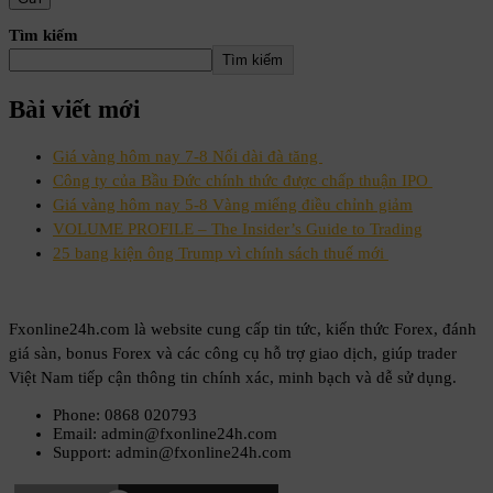
Tìm kiếm
Tìm kiếm
Bài viết mới
Giá vàng hôm nay 7-8 Nối dài đà tăng
Công ty của Bầu Đức chính thức được chấp thuận IPO
Giá vàng hôm nay 5-8 Vàng miếng điều chỉnh giảm
VOLUME PROFILE – The Insider’s Guide to Trading
25 bang kiện ông Trump vì chính sách thuế mới
Fxonline24h.com là website cung cấp tin tức, kiến thức Forex, đánh
giá sàn, bonus Forex và các công cụ hỗ trợ giao dịch, giúp trader
Việt Nam tiếp cận thông tin chính xác, minh bạch và dễ sử dụng.
Phone: 0868 020793
Email: admin@fxonline24h.com
Support: admin@fxonline24h.com