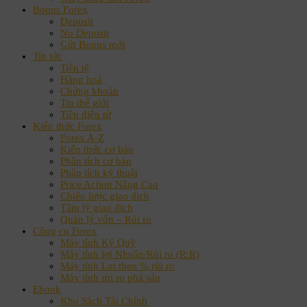
Bonus Forex
Deposit
No Deposit
Gửi Bonus mới
Tin tức
Tiền tệ
Hàng hoá
Chứng khoán
Tin thế giới
Tiền điện tử
Kiến thức Forex
Forex A-Z
Kiến thức cơ bản
Phân tích cơ bản
Phân tích kỹ thuật
Price Action Nâng Cao
Chiến lược giao dịch
Tâm lý giao dịch
Quản lý vốn – Rủi ro
Công cụ Forex
Máy tính Ký Quỹ
Máy tính lợi Nhuận/Rủi ro (R:R)
Máy tính Lot theo % rủi ro
Máy tính rủi ro phá sản
Ebook
Kho Sách Tài Chính