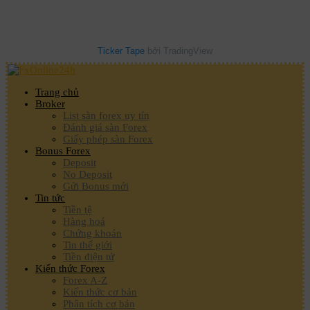
Ticker Tape
bởi TradingView
Trang chủ
Broker
List sàn forex uy tín
Đánh giá sàn Forex
Giấy phép sàn Forex
Bonus Forex
Deposit
No Deposit
Gửi Bonus mới
Tin tức
Tiền tệ
Hàng hoá
Chứng khoán
Tin thế giới
Tiền điện tử
Kiến thức Forex
Forex A-Z
Kiến thức cơ bản
Phân tích cơ bản