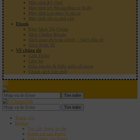
Máy tính Ký Quỹ
Máy tính lợi Nhuận/Rủi ro (R:R)
Máy tính Lot theo % rủi ro
Máy tính rủi ro phá sản
Ebook
Kho Sách Tài Chính
Sách Chứng Khoán
Sách giao dịch tài chính – Sách đầu tư
Sách Kinh Tế
Về chúng tôi
Giới Thiệu
Liên hệ
Điều khoản & Điều kiện sử dụng
Chính sách bảo mật
Tìm kiếm
Tìm kiếm
Trang chủ
Broker
List sàn forex uy tín
Đánh giá sàn Forex
Giấy phép sàn Forex