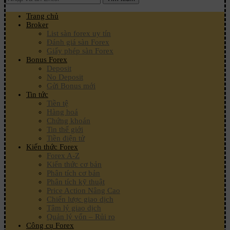
Trang chủ
Broker
List sàn forex uy tín
Đánh giá sàn Forex
Giấy phép sàn Forex
Bonus Forex
Deposit
No Deposit
Gửi Bonus mới
Tin tức
Tiền tệ
Hàng hoá
Chứng khoán
Tin thế giới
Tiền điện tử
Kiến thức Forex
Forex A-Z
Kiến thức cơ bản
Phân tích cơ bản
Phân tích kỹ thuật
Price Action Nâng Cao
Chiến lược giao dịch
Tâm lý giao dịch
Quản lý vốn – Rủi ro
Công cụ Forex