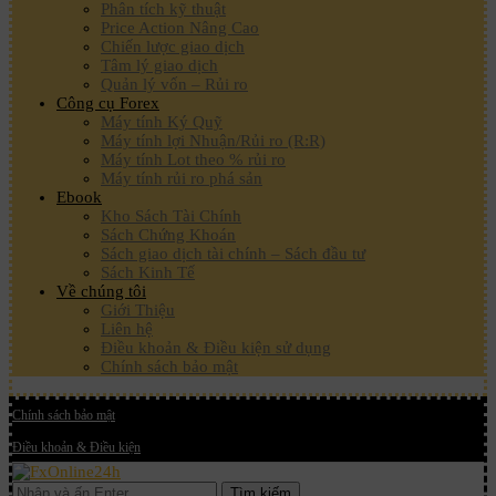
Phân tích kỹ thuật
Price Action Nâng Cao
Chiến lược giao dịch
Tâm lý giao dịch
Quản lý vốn – Rủi ro
Công cụ Forex
Máy tính Ký Quỹ
Máy tính lợi Nhuận/Rủi ro (R:R)
Máy tính Lot theo % rủi ro
Máy tính rủi ro phá sản
Ebook
Kho Sách Tài Chính
Sách Chứng Khoán
Sách giao dịch tài chính – Sách đầu tư
Sách Kinh Tế
Về chúng tôi
Giới Thiệu
Liên hệ
Điều khoản & Điều kiện sử dụng
Chính sách bảo mật
Chính sách bảo mật
Điều khoản & Điều kiện
Tìm kiếm