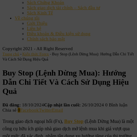
Sách Chứng Khoán
Sách giao dịch tài chính – Sách đầu tư
Sách Kinh Tế
Về chúng tôi
Giới Thiệu
Liên hệ
Điều khoản & Điều kiện sử dụng
Chính sách bảo mật
Copyright 2021 - All Right Reserved
Trang chủ
-
Kiến thức Forex
-
Buy Stop (Lệnh Dừng Mua): Hướng Dẫn Chi Tiết
Và Cách Sử Dụng Hiệu Quả
Buy Stop (Lệnh Dừng Mua): Hướng
Dẫn Chi Tiết Và Cách Sử Dụng Hiệu
Quả
Đã đăng:
18/10/2024
Cập nhật lần cuối:
26/10/2024
0 Bình luận
Chia sẻ
0
Facebook
Twitter
Email
Trong giao dịch ngoại hối (Fx),
Buy Stop
(Lệnh Dừng Mua) là một
công cụ hữu ích giúp nhà giao dịch mở lệnh mua khi giá vượt qua
một mức đã xác định, nhằm tận dụng xu hướng tăng của thị trường.