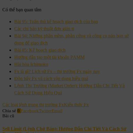
Có thể bạn quan tâm
Bài 95: Tuân thủ kế hoạch giao dịch của bạn
Các chỉ báo kỹ thuật đơn giản tt
Bài 94: Những phần mềm, phần cứng và công cụ nào bạn sử
dụng để giao dịch
Bài 85: Kế hoạch giao dịch
Hướng dẫn tạo một tài khoản PAMM
Hài hòa Ichimoku
Fx là gì? Lịch sử Fx – thị trường Fx ngày nay
Đòn bẩy Fx và cách vận dụng hiệu quả
Lệnh Thị Trường (Market Order): Hướng Dẫn Chi Tiết Và
Cách Sử Dụng Hiệu Quả
Các loại lệnh trong thị trường Fx
Kiến thức Fx
Chia sẻ
0
Facebook
Twitter
Email
Bài cũ
Sell Limit (Lệnh Chờ Bán): Hướng Dẫn Chi Tiết Và Cách Sử