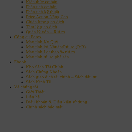
Kiến thức cơ bản
Phân tích cơ bản
Phân tích kỹ thuật
Price Action Nâng Cao
Chiến lược giao dịch
Tâm lý giao dịch
Quản lý vốn – Rủi ro
Công cụ Forex
Máy tính Ký Quỹ
Máy tính lợi Nhuận/Rủi ro (R:R)
Máy tính Lot theo % rủi ro
Máy tính rủi ro phá sản
Ebook
Kho Sách Tài Chính
Sách Chứng Khoán
Sách giao dịch tài chính – Sách đầu tư
Sách Kinh Tế
Về chúng tôi
Giới Thiệu
Liên hệ
Điều khoản & Điều kiện sử dụng
Chính sách bảo mật