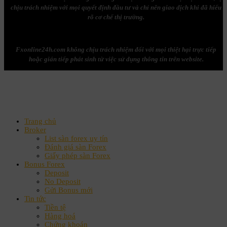
chịu trách nhiệm với mọi quyết định đầu tư và chỉ nên giao dịch khi đã hiểu
rõ cơ chế thị trường.
Fxonline24h.com không chịu trách nhiệm đối với mọi thiệt hại trực tiếp
hoặc gián tiếp phát sinh từ việc sử dụng thông tin trên website.
Trang chủ
Broker
List sàn forex uy tín
Đánh giá sàn Forex
Giấy phép sàn Forex
Bonus Forex
Deposit
No Deposit
Gửi Bonus mới
Tin tức
Tiền tệ
Hàng hoá
Chứng khoán