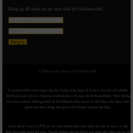
Đăng ký để nhận tin tức mới nhất từ FxOnline24h!
© Bản quyền thuộc về FxOnline24h.
Fxonline24h.com cung cấp nội dung tổng hợp về Forex, tin tức tài chính,
đánh giá sàn và các chương trình bonus với mục đích tham khảo. Mọi thông
tin trên website không phải là lời khuyên đầu tư và có thể thay đổi theo thời
gian tùy theo từng sàn giao dịch hoặc nguồn dữ liệu.
Giao dịch Forex, CFD và các sản phẩm đòn bẩy tiềm ẩn rủi ro cao, có thể
dẫn đến mất toàn bộ vốn. Người dùng cần tự đánh giá mức độ chịu rủi ro, tự