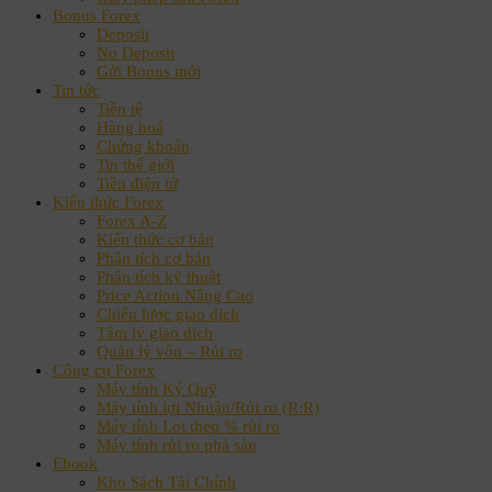
Bonus Forex
Deposit
No Deposit
Gửi Bonus mới
Tin tức
Tiền tệ
Hàng hoá
Chứng khoán
Tin thế giới
Tiền điện tử
Kiến thức Forex
Forex A-Z
Kiến thức cơ bản
Phân tích cơ bản
Phân tích kỹ thuật
Price Action Nâng Cao
Chiến lược giao dịch
Tâm lý giao dịch
Quản lý vốn – Rủi ro
Công cụ Forex
Máy tính Ký Quỹ
Máy tính lợi Nhuận/Rủi ro (R:R)
Máy tính Lot theo % rủi ro
Máy tính rủi ro phá sản
Ebook
Kho Sách Tài Chính