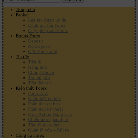
Trang chủ
Broker
List sàn forex uy tín
Đánh giá sàn Forex
Giấy phép sàn Forex
Bonus Forex
Deposit
No Deposit
Gửi Bonus mới
Tin tức
Tiền tệ
Hàng hoá
Chứng khoán
Tin thế giới
Tiền điện tử
Kiến thức Forex
Forex A-Z
Kiến thức cơ bản
Phân tích cơ bản
Phân tích kỹ thuật
Price Action Nâng Cao
Chiến lược giao dịch
Tâm lý giao dịch
Quản lý vốn – Rủi ro
Công cụ Forex