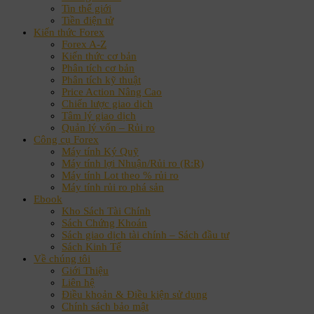
Tin thế giới
Tiền điện tử
Kiến thức Forex
Forex A-Z
Kiến thức cơ bản
Phân tích cơ bản
Phân tích kỹ thuật
Price Action Nâng Cao
Chiến lược giao dịch
Tâm lý giao dịch
Quản lý vốn – Rủi ro
Công cụ Forex
Máy tính Ký Quỹ
Máy tính lợi Nhuận/Rủi ro (R:R)
Máy tính Lot theo % rủi ro
Máy tính rủi ro phá sản
Ebook
Kho Sách Tài Chính
Sách Chứng Khoán
Sách giao dịch tài chính – Sách đầu tư
Sách Kinh Tế
Về chúng tôi
Giới Thiệu
Liên hệ
Điều khoản & Điều kiện sử dụng
Chính sách bảo mật