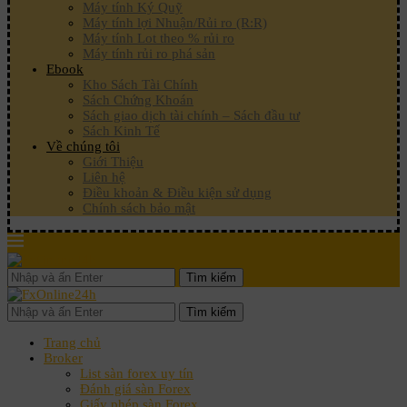
Máy tính Ký Quỹ
Máy tính lợi Nhuận/Rủi ro (R:R)
Máy tính Lot theo % rủi ro
Máy tính rủi ro phá sản
Ebook
Kho Sách Tài Chính
Sách Chứng Khoán
Sách giao dịch tài chính – Sách đầu tư
Sách Kinh Tế
Về chúng tôi
Giới Thiệu
Liên hệ
Điều khoản & Điều kiện sử dụng
Chính sách bảo mật
Tìm kiếm
Tìm kiếm
Trang chủ
Broker
List sàn forex uy tín
Đánh giá sàn Forex
Giấy phép sàn Forex