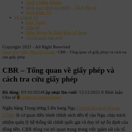
Sách Chứng Khoán
Sách giao dịch tài chính – Sách đầu tư
Sách Kinh Tế
Về chúng tôi
Giới Thiệu
Liên hệ
Điều khoản & Điều kiện sử dụng
Chính sách bảo mật
Copyright 2021 - All Right Reserved
Trang chủ
-
Giấy Phép Sàn Forex
-
CBR – Tổng quan về giấy phép và cách tra
cứu giấy phép
CBR – Tổng quan về giấy phép và
cách tra cứu giấy phép
Đã đăng:
03/10/2024
Cập nhật lần cuối:
15/12/2025
0 Bình luận
Chia sẻ
0
Facebook
Twitter
Email
Ngân hàng Trung ương Liên bang Nga
Central Bank of Russia
(CBR)
là cơ quan điều hành chính sách tiền tệ của Nga, chịu trách
nhiệm quản lý hệ thống tài chính quốc gia và duy trì sự ổn định của
đồng tiền. CBR đóng vai trò quan trọng trong việc giám sát các tổ