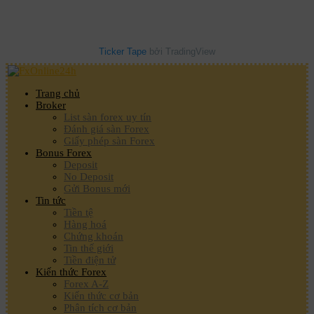
Ticker Tape
bởi TradingView
Trang chủ
Broker
List sàn forex uy tín
Đánh giá sàn Forex
Giấy phép sàn Forex
Bonus Forex
Deposit
No Deposit
Gửi Bonus mới
Tin tức
Tiền tệ
Hàng hoá
Chứng khoán
Tin thế giới
Tiền điện tử
Kiến thức Forex
Forex A-Z
Kiến thức cơ bản
Phân tích cơ bản