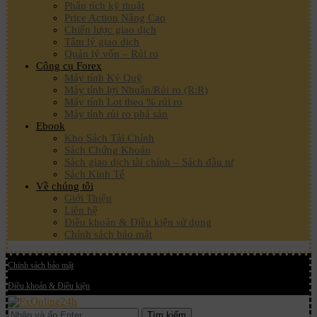
Phân tích kỹ thuật
Price Action Nâng Cao
Chiến lược giao dịch
Tâm lý giao dịch
Quản lý vốn – Rủi ro
Công cụ Forex
Máy tính Ký Quỹ
Máy tính lợi Nhuận/Rủi ro (R:R)
Máy tính Lot theo % rủi ro
Máy tính rủi ro phá sản
Ebook
Kho Sách Tài Chính
Sách Chứng Khoán
Sách giao dịch tài chính – Sách đầu tư
Sách Kinh Tế
Về chúng tôi
Giới Thiệu
Liên hệ
Điều khoản & Điều kiện sử dụng
Chính sách bảo mật
Chính sách bảo mật
Điều khoản & Điều kiện
Tìm kiếm