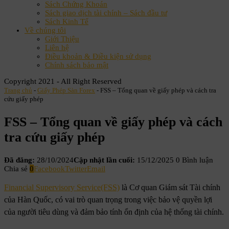
Sách Chứng Khoán
Sách giao dịch tài chính – Sách đầu tư
Sách Kinh Tế
Về chúng tôi
Giới Thiệu
Liên hệ
Điều khoản & Điều kiện sử dụng
Chính sách bảo mật
Copyright 2021 - All Right Reserved
Trang chủ
-
Giấy Phép Sàn Forex
-
FSS – Tổng quan về giấy phép và cách tra
cứu giấy phép
FSS – Tổng quan về giấy phép và cách
tra cứu giấy phép
Đã đăng:
28/10/2024
Cập nhật lần cuối:
15/12/2025
0 Bình luận
Chia sẻ
0
Facebook
Twitter
Email
Financial Supervisory Service(FSS)
là Cơ quan Giám sát Tài chính
của Hàn Quốc, có vai trò quan trọng trong việc bảo vệ quyền lợi
của người tiêu dùng và đảm bảo tính ổn định của hệ thống tài chính.