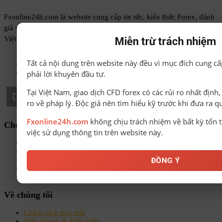
Fxonline24h.com là website cung cấp tin tức, kiến thức Forex, đánh
giá sàn, bonus Forex và các công cụ hỗ trợ giao dịch, giúp trader
Việt Nam tiếp cận thông tin chính xác, minh bạch và dễ sử dụng.
Miễn trừ trách nhiệm
Phone: 0868 020793
Tất cả nội dung trên website này đều vì mục đích cung cấ
Email: admin@fxonline24h.com
Support: admin@fxonline24h.com
phải lời khuyên đầu tư.
Tại Việt Nam, giao dịch CFD forex có các rủi ro nhất định
ro về pháp lý. Độc giả nên tìm hiểu kỹ trước khi đưa ra q
Fxonline24h.com
không chịu trách nhiệm về bất kỳ tổn t
Chuyên mục
việc sử dụng thông tin trên website này.
Sách-Ebook
Sàn Forex uy tín
Bonus Deposit
ĐỒNG Ý
Bonus No Deposit
Kiến thức Forex A-Z
Về chúng tôi
Chính sách bảo mật
Điều khoản & Điều kiện