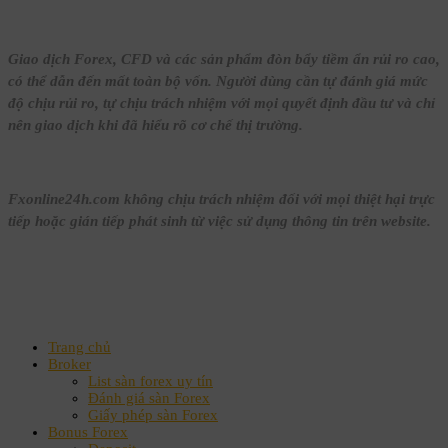
Giao dịch Forex, CFD và các sản phẩm đòn bẩy tiềm ẩn rủi ro cao,
có thể dẫn đến mất toàn bộ vốn. Người dùng cần tự đánh giá mức
độ chịu rủi ro, tự chịu trách nhiệm với mọi quyết định đầu tư và chỉ
nên giao dịch khi đã hiểu rõ cơ chế thị trường.
Fxonline24h.com không chịu trách nhiệm đối với mọi thiệt hại trực
tiếp hoặc gián tiếp phát sinh từ việc sử dụng thông tin trên website.
Trang chủ
Broker
List sàn forex uy tín
Đánh giá sàn Forex
Giấy phép sàn Forex
Bonus Forex