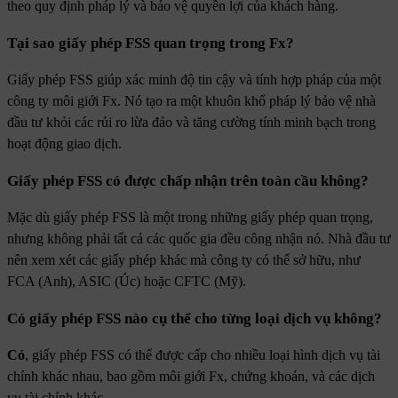
theo quy định pháp lý và bảo vệ quyền lợi của khách hàng.
Tại sao giấy phép FSS quan trọng trong Fx?
Giấy phép FSS giúp xác minh độ tin cậy và tính hợp pháp của một
công ty môi giới Fx. Nó tạo ra một khuôn khổ pháp lý bảo vệ nhà
đầu tư khỏi các rủi ro lừa đảo và tăng cường tính minh bạch trong
hoạt động giao dịch.
Giấy phép FSS có được chấp nhận trên toàn cầu không?
Mặc dù giấy phép FSS là một trong những giấy phép quan trọng,
nhưng không phải tất cả các quốc gia đều công nhận nó. Nhà đầu tư
nên xem xét các giấy phép khác mà công ty có thể sở hữu, như
FCA (Anh), ASIC (Úc) hoặc CFTC (Mỹ).
Có giấy phép FSS nào cụ thể cho từng loại dịch vụ không?
Có
, giấy phép FSS có thể được cấp cho nhiều loại hình dịch vụ tài
chính khác nhau, bao gồm môi giới Fx, chứng khoán, và các dịch
vụ tài chính khác.