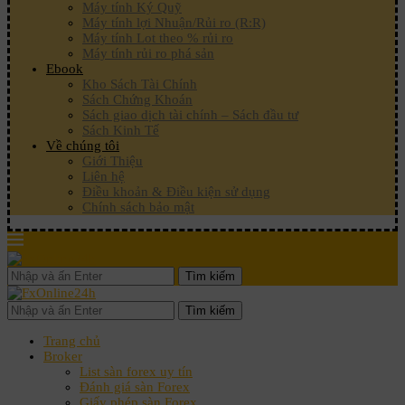
Máy tính Ký Quỹ
Máy tính lợi Nhuận/Rủi ro (R:R)
Máy tính Lot theo % rủi ro
Máy tính rủi ro phá sản
Ebook
Kho Sách Tài Chính
Sách Chứng Khoán
Sách giao dịch tài chính – Sách đầu tư
Sách Kinh Tế
Về chúng tôi
Giới Thiệu
Liên hệ
Điều khoản & Điều kiện sử dụng
Chính sách bảo mật
Tìm kiếm
Tìm kiếm
Trang chủ
Broker
List sàn forex uy tín
Đánh giá sàn Forex
Giấy phép sàn Forex