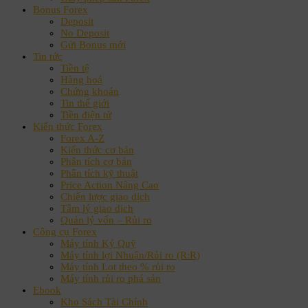
Bonus Forex
Deposit
No Deposit
Gửi Bonus mới
Tin tức
Tiền tệ
Hàng hoá
Chứng khoán
Tin thế giới
Tiền điện tử
Kiến thức Forex
Forex A-Z
Kiến thức cơ bản
Phân tích cơ bản
Phân tích kỹ thuật
Price Action Nâng Cao
Chiến lược giao dịch
Tâm lý giao dịch
Quản lý vốn – Rủi ro
Công cụ Forex
Máy tính Ký Quỹ
Máy tính lợi Nhuận/Rủi ro (R:R)
Máy tính Lot theo % rủi ro
Máy tính rủi ro phá sản
Ebook
Kho Sách Tài Chính