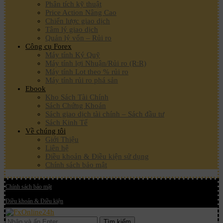
Phân tích kỹ thuật
Price Action Nâng Cao
Chiến lược giao dịch
Tâm lý giao dịch
Quản lý vốn – Rủi ro
Công cụ Forex
Máy tính Ký Quỹ
Máy tính lợi Nhuận/Rủi ro (R:R)
Máy tính Lot theo % rủi ro
Máy tính rủi ro phá sản
Ebook
Kho Sách Tài Chính
Sách Chứng Khoán
Sách giao dịch tài chính – Sách đầu tư
Sách Kinh Tế
Về chúng tôi
Giới Thiệu
Liên hệ
Điều khoản & Điều kiện sử dụng
Chính sách bảo mật
Chính sách bảo mật
Điều khoản & Điều kiện
Tìm kiếm