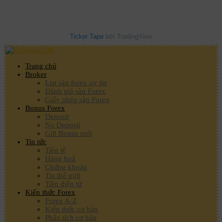
Ticker Tape
bởi TradingView
Trang chủ
Broker
List sàn forex uy tín
Đánh giá sàn Forex
Giấy phép sàn Forex
Bonus Forex
Deposit
No Deposit
Gửi Bonus mới
Tin tức
Tiền tệ
Hàng hoá
Chứng khoán
Tin thế giới
Tiền điện tử
Kiến thức Forex
Forex A-Z
Kiến thức cơ bản
Phân tích cơ bản