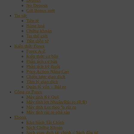
Deposit
No Deposit
Gửi Bonus mới
Tin tức
Tiền tệ
Hàng hoá
Chứng khoán
Tin thế giới
Tiền điện tử
Kiến thức Forex
Forex A-Z
Kiến thức cơ bản
Phân tích cơ bản
Phân tích kỹ thuật
Price Action Nâng Cao
Chiến lược giao dịch
Tâm lý giao dịch
Quản lý vốn – Rủi ro
Công cụ Forex
Máy tính Ký Quỹ
Máy tính lợi Nhuận/Rủi ro (R:R)
Máy tính Lot theo % rủi ro
Máy tính rủi ro phá sản
Ebook
Kho Sách Tài Chính
Sách Chứng Khoán
Sách giao dịch tài chính – Sách đầu tư