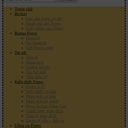
Trang chủ
Broker
List sàn forex uy tín
Đánh giá sàn Forex
Giấy phép sàn Forex
Bonus Forex
Deposit
No Deposit
Gửi Bonus mới
Tin tức
Tiền tệ
Hàng hoá
Chứng khoán
Tin thế giới
Tiền điện tử
Kiến thức Forex
Forex A-Z
Kiến thức cơ bản
Phân tích cơ bản
Phân tích kỹ thuật
Price Action Nâng Cao
Chiến lược giao dịch
Tâm lý giao dịch
Quản lý vốn – Rủi ro
Công cụ Forex