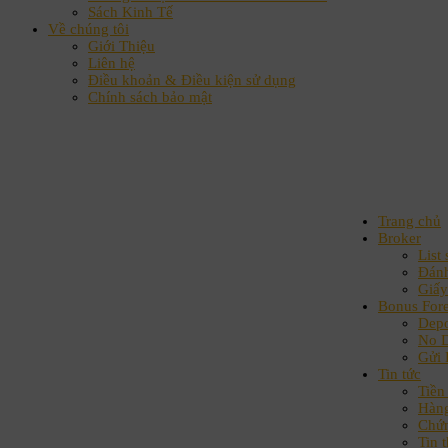
Sách Kinh Tế
Về chúng tôi
Giới Thiệu
Liên hệ
Điều khoản & Điều kiện sử dụng
Chính sách bảo mật
Trang chủ
Broker
List 
Đánh
Giấy
Bonus For
Depo
No D
Gửi 
Tin tức
Tiền 
Hàn
Chứ
Tin t