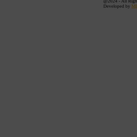
@2024 - All Righ
Developed by
M