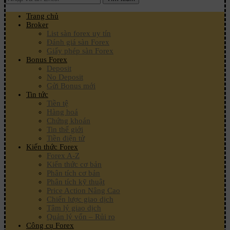
Trang chủ
Broker
List sàn forex uy tín
Đánh giá sàn Forex
Giấy phép sàn Forex
Bonus Forex
Deposit
No Deposit
Gửi Bonus mới
Tin tức
Tiền tệ
Hàng hoá
Chứng khoán
Tin thế giới
Tiền điện tử
Kiến thức Forex
Forex A-Z
Kiến thức cơ bản
Phân tích cơ bản
Phân tích kỹ thuật
Price Action Nâng Cao
Chiến lược giao dịch
Tâm lý giao dịch
Quản lý vốn – Rủi ro
Công cụ Forex