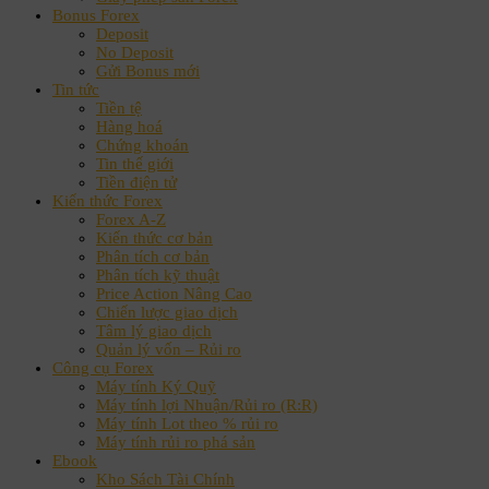
Bonus Forex
Deposit
No Deposit
Gửi Bonus mới
Tin tức
Tiền tệ
Hàng hoá
Chứng khoán
Tin thế giới
Tiền điện tử
Kiến thức Forex
Forex A-Z
Kiến thức cơ bản
Phân tích cơ bản
Phân tích kỹ thuật
Price Action Nâng Cao
Chiến lược giao dịch
Tâm lý giao dịch
Quản lý vốn – Rủi ro
Công cụ Forex
Máy tính Ký Quỹ
Máy tính lợi Nhuận/Rủi ro (R:R)
Máy tính Lot theo % rủi ro
Máy tính rủi ro phá sản
Ebook
Kho Sách Tài Chính