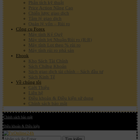
Phân tích kỹ thuật
Price Action Nâng Cao
Chiến lược giao dịch
Tâm lý giao dịch
Quản lý vốn – Rủi ro
Công cụ Forex
Máy tính Ký Quỹ
Máy tính lợi Nhuận/Rủi ro (R:R)
Máy tính Lot theo % rủi ro
Máy tính rủi ro phá sản
Ebook
Kho Sách Tài Chính
Sách Chứng Khoán
Sách giao dịch tài chính – Sách đầu tư
Sách Kinh Tế
Về chúng tôi
Giới Thiệu
Liên hệ
Điều khoản & Điều kiện sử dụng
Chính sách bảo mật
Chính sách bảo mật
Điều khoản & Điều kiện
Tìm kiếm