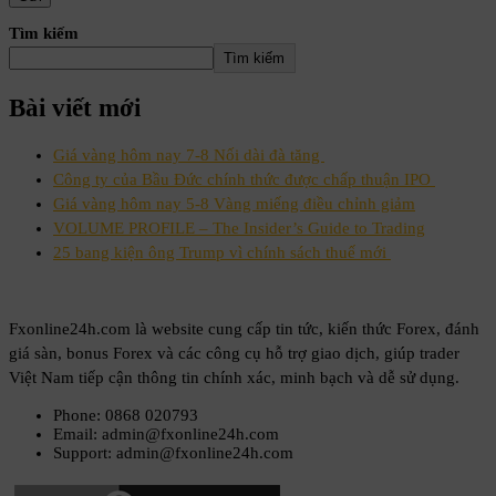
Tìm kiếm
Tìm kiếm
Bài viết mới
Giá vàng hôm nay 7-8 Nối dài đà tăng
Công ty của Bầu Đức chính thức được chấp thuận IPO
Giá vàng hôm nay 5-8 Vàng miếng điều chỉnh giảm
VOLUME PROFILE – The Insider’s Guide to Trading
25 bang kiện ông Trump vì chính sách thuế mới
Fxonline24h.com là website cung cấp tin tức, kiến thức Forex, đánh
giá sàn, bonus Forex và các công cụ hỗ trợ giao dịch, giúp trader
Việt Nam tiếp cận thông tin chính xác, minh bạch và dễ sử dụng.
Phone: 0868 020793
Email: admin@fxonline24h.com
Support: admin@fxonline24h.com