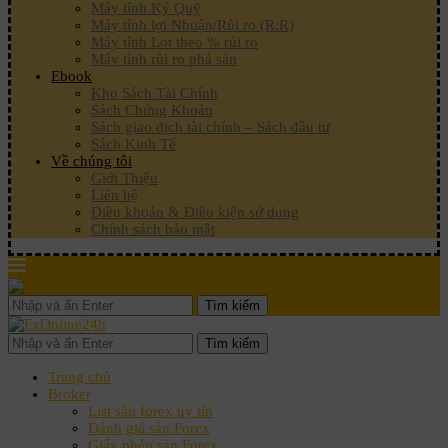
Máy tính Ký Quỹ
Máy tính lợi Nhuận/Rủi ro (R:R)
Máy tính Lot theo % rủi ro
Máy tính rủi ro phá sản
Ebook
Kho Sách Tài Chính
Sách Chứng Khoán
Sách giao dịch tài chính – Sách đầu tư
Sách Kinh Tế
Về chúng tôi
Giới Thiệu
Liên hệ
Điều khoản & Điều kiện sử dụng
Chính sách bảo mật
Tìm kiếm
Tìm kiếm
Trang chủ
Broker
List sàn forex uy tín
Đánh giá sàn Forex
Giấy phép sàn Forex