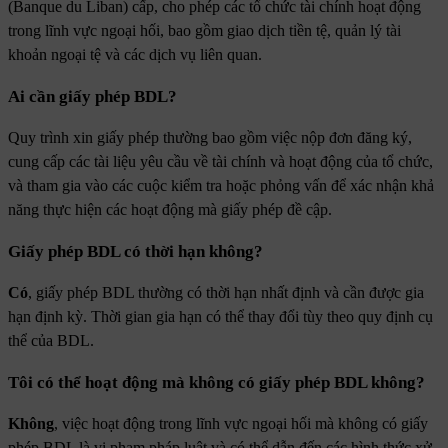
(Banque du Liban) cấp, cho phép các tổ chức tài chính hoạt động
trong lĩnh vực ngoại hối, bao gồm giao dịch tiền tệ, quản lý tài
khoản ngoại tệ và các dịch vụ liên quan.
Ai cần giấy phép BDL?
Quy trình xin giấy phép thường bao gồm việc nộp đơn đăng ký,
cung cấp các tài liệu yêu cầu về tài chính và hoạt động của tổ chức,
và tham gia vào các cuộc kiểm tra hoặc phỏng vấn để xác nhận khả
năng thực hiện các hoạt động mà giấy phép đề cập.
Giấy phép BDL có thời hạn không?
Có
, giấy phép BDL thường có thời hạn nhất định và cần được gia
hạn định kỳ. Thời gian gia hạn có thể thay đổi tùy theo quy định cụ
thể của BDL.
Tôi có thể hoạt động mà không có giấy phép BDL không?
Không
, việc hoạt động trong lĩnh vực ngoại hối mà không có giấy
phép BDL là vi phạm pháp luật và có thể dẫn đến các hình thức xử