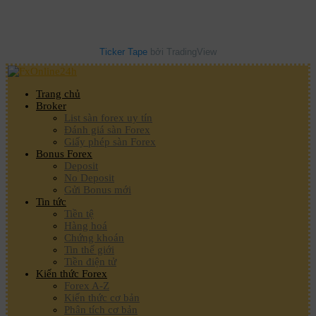
Ticker Tape
bởi TradingView
Trang chủ
Broker
List sàn forex uy tín
Đánh giá sàn Forex
Giấy phép sàn Forex
Bonus Forex
Deposit
No Deposit
Gửi Bonus mới
Tin tức
Tiền tệ
Hàng hoá
Chứng khoán
Tin thế giới
Tiền điện tử
Kiến thức Forex
Forex A-Z
Kiến thức cơ bản
Phân tích cơ bản