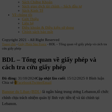
Sách Chứng Khoán
Sách giao dịch tài chính – Sách đầu tư
Sách Kinh Tế
Về chúng tôi
Giới Thiệu
Liên hệ
Điều khoản & Điều kiện sử dụng
Chính sách bảo mật
Copyright 2021 - All Right Reserved
Trang chủ
-
Giấy Phép Sàn Forex
-
BDL – Tổng quan về giấy phép và cách tra
cứu giấy phép
BDL – Tổng quan về giấy phép và
cách tra cứu giấy phép
Đã đăng:
31/10/2024
Cập nhật lần cuối:
15/12/2025
0 Bình luận
Chia sẻ
0
Facebook
Twitter
Email
Banque du Liban (BDL)
là ngân hàng trung ương Lebanon,tổ chức
chính chịu trách nhiệm quản lý lĩnh vực tiền tệ và tài chính tại
Lebanon.