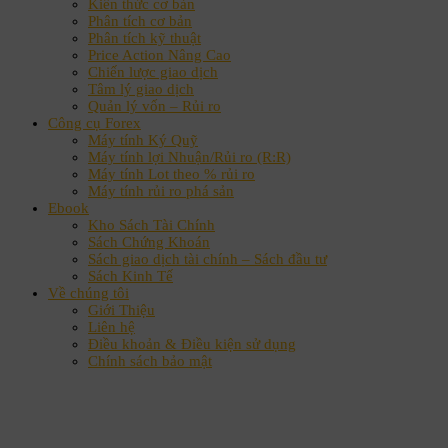
Kiến thức cơ bản
Phân tích cơ bản
Phân tích kỹ thuật
Price Action Nâng Cao
Chiến lược giao dịch
Tâm lý giao dịch
Quản lý vốn – Rủi ro
Công cụ Forex
Máy tính Ký Quỹ
Máy tính lợi Nhuận/Rủi ro (R:R)
Máy tính Lot theo % rủi ro
Máy tính rủi ro phá sản
Ebook
Kho Sách Tài Chính
Sách Chứng Khoán
Sách giao dịch tài chính – Sách đầu tư
Sách Kinh Tế
Về chúng tôi
Giới Thiệu
Liên hệ
Điều khoản & Điều kiện sử dụng
Chính sách bảo mật