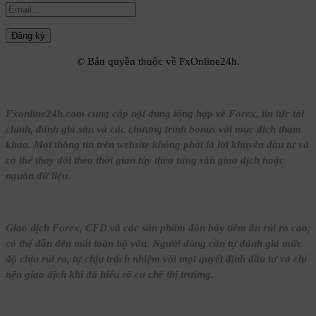
© Bản quyền thuộc về FxOnline24h.
Fxonline24h.com cung cấp nội dung tổng hợp về Forex, tin tức tài
chính, đánh giá sàn và các chương trình bonus với mục đích tham
khảo. Mọi thông tin trên website không phải là lời khuyên đầu tư và
có thể thay đổi theo thời gian tùy theo từng sàn giao dịch hoặc
nguồn dữ liệu.
Giao dịch Forex, CFD và các sản phẩm đòn bẩy tiềm ẩn rủi ro cao,
có thể dẫn đến mất toàn bộ vốn. Người dùng cần tự đánh giá mức
độ chịu rủi ro, tự chịu trách nhiệm với mọi quyết định đầu tư và chỉ
nên giao dịch khi đã hiểu rõ cơ chế thị trường.