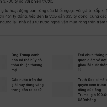
3.700 tỷ so với phiên trước.
 từ hoạt động bán ròng của khối ngoại, với giá trị xấp xỉ 
ơn 451 tỷ đồng, tiếp đến là VCB gần 335 tỷ đồng, cùng cá
ngược lại, nhà đầu tư nước ngoài vẫn mua ròng trên trăm 
Ông Trump cảnh
Fed chưa thống 
báo có thể hủy bỏ
quan điểm về đợt
thỏa thuận thương
giảm lãi suất thá
mại
12
Các nước trên thế
Truth Social mở 
giới huy động vàng
quyền xem trước 
trong dân ra sao?
đăng của ông
Trump, giá 100.
USD/tháng