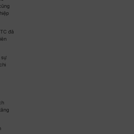
cũng
hiệp
ATC đã
iên
 sự
chi
ch
tăng
n