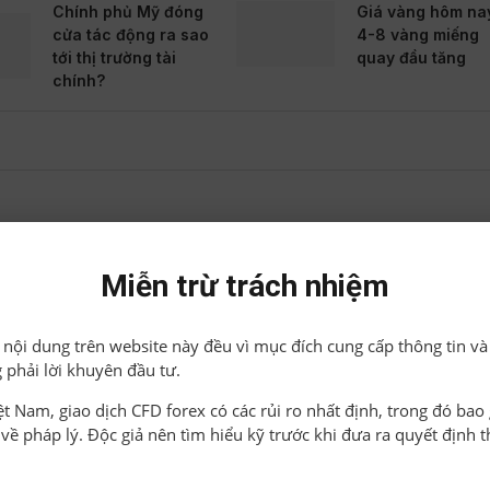
Chính phủ Mỹ đóng
Giá vàng hôm na
cửa tác động ra sao
4-8 vàng miếng
tới thị trường tài
quay đầu tăng
chính?
Miễn trừ trách nhiệm
ìm
Giá vàng ngày 23-1 Thế giới tăng mạnh, tron
hạ nhiệt sau khi chạm đỉnh
ả nội dung trên website này đều vì mục đích cung cấp thông tin và
 phải lời khuyên đầu tư.
I VIẾT LIÊN QUAN
iệt Nam, giao dịch CFD forex có các rủi ro nhất định, trong đó ba
o về pháp lý. Độc giả nên tìm hiểu kỹ trước khi đưa ra quyết định 