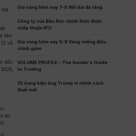
Giá vàng hôm nay 7-8 Nối dài đà tăng
g mã
Công ty của Bầu Đức chính thức được
chấp thuận IPO
hết
 liên
Giá vàng hôm nay 5-8 Vàng miếng điều
 12 về
chỉnh giảm
ao dốc
VOLUME PROFILE – The Insider’s Guide
 2025,
to Trading
25 bang kiện ông Trump vì chính sách
thuế mới
ẩu
ăm do
0.
cổ