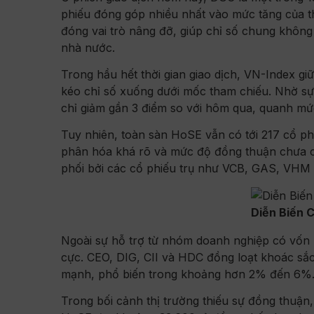
phiếu đóng góp nhiều nhất vào mức tăng của 
đóng vai trò nâng đỡ, giúp chỉ số chung không
nhà nước.
Trong hầu hết thời gian giao dịch, VN-Index g
kéo chỉ số xuống dưới mốc tham chiếu. Nhờ sự 
chỉ giảm gần 3 điểm so với hôm qua, quanh mứ
Tuy nhiên, toàn sàn HoSE vẫn có tới 217 cổ phi
phân hóa khá rõ và mức độ đồng thuận chưa ca
phối bởi các cổ phiếu trụ như VCB, GAS, VHM 
Diễn Biến 
Ngoài sự hỗ trợ từ nhóm doanh nghiệp có vốn 
cực. CEO, DIG, CII và HDC đồng loạt khoác s
mạnh, phổ biến trong khoảng hơn 2% đến 6%
Trong bối cảnh thị trường thiếu sự đồng thuận,