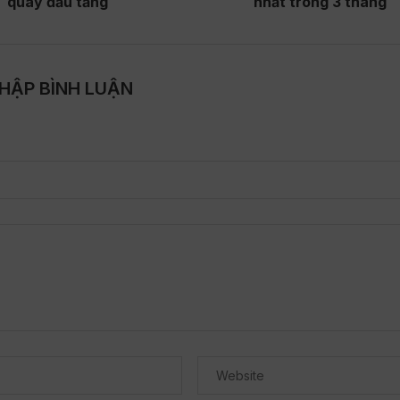
quay đầu tăng
nhất trong 3 tháng
HẬP BÌNH LUẬN