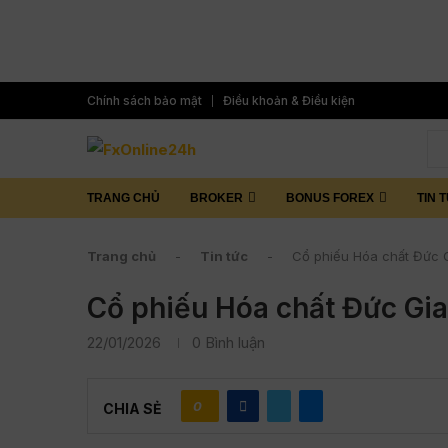
Chính sách bảo mật
Điều khoản & Điều kiện
TRANG CHỦ
BROKER
BONUS FOREX
TIN 
Trang chủ
-
Tin tức
-
Cổ phiếu Hóa chất Đức 
Cổ phiếu Hóa chất Đức Gi
22/01/2026
0 Bình luận
0
CHIA SẺ