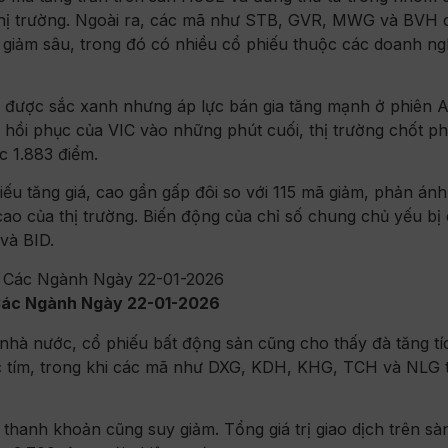
thị trường. Ngoài ra, các mã như STB, GVR, MWG và BVH 
 giảm sâu, trong đó có nhiều cổ phiếu thuộc các doanh ng
iữ được sắc xanh nhưng áp lực bán gia tăng mạnh ở phiên 
hồi phục của VIC vào những phút cuối, thị trường chốt ph
c 1.883 điểm.
ếu tăng giá, cao gần gấp đôi so với 115 mã giảm, phản ánh
o của thị trường. Biến động của chỉ số chung chủ yếu bị 
và BID.
Các Ngành Ngày 22-01-2026
nhà nước, cổ phiếu bất động sản cũng cho thấy đà tăng tí
ắc tím, trong khi các mã như DXG, KDH, KHG, TCH và NLG 
.
 thanh khoản cũng suy giảm. Tổng giá trị giao dịch trên sà