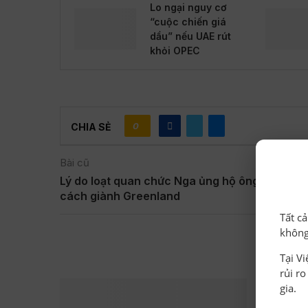
Lo ngại nguy cơ
“cuộc chiến giá
dầu” nếu UAE rút
khỏi OPEC
0
CHIA SẺ
Bài cũ
Lý do loạt quan chức Nga ủng hộ ông Trump t
cách giành Greenland
Tất c
không
BÀ
Tại V
rủi r
gia.