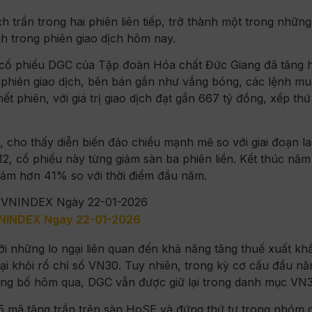
 trần trong hai phiên liên tiếp, trở thành một trong nhữn
h trong phiên giao dịch hôm nay.
, cổ phiếu DGC của Tập đoàn Hóa chất Đức Giang đã tăng 
 phiên giao dịch, bên bán gần như vắng bóng, các lệnh mua
 phiên, với giá trị giao dịch đạt gần 667 tỷ đồng, xếp thứ
C, cho thấy diễn biến đảo chiều mạnh mẽ so với giai đoạn l
/12, cổ phiếu này từng giảm sàn ba phiên liền. Kết thúc năm
ảm hơn 41% so với thời điểm đầu năm.
VNINDEX Ngày 22-01-2026
i những lo ngại liên quan đến khả năng tăng thuế xuất kh
ại khỏi rổ chỉ số VN30. Tuy nhiên, trong kỳ cơ cấu đầu n
g bố hôm qua, DGC vẫn được giữ lại trong danh mục VN3
15 mã tăng trần trên sàn HoSE và đứng thứ tư trong nhóm 