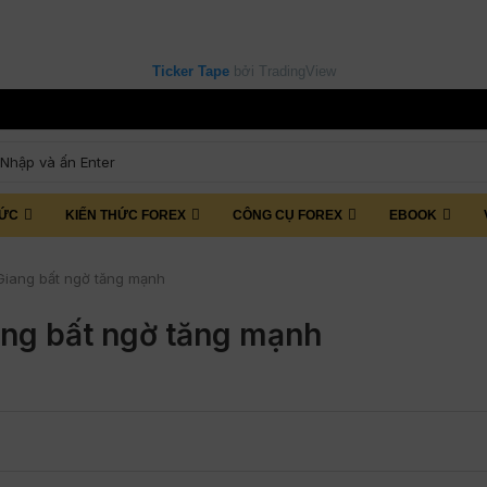
Ticker Tape
bởi TradingView
TỨC
KIẾN THỨC FOREX
CÔNG CỤ FOREX
EBOOK
Giang bất ngờ tăng mạnh
ang bất ngờ tăng mạnh