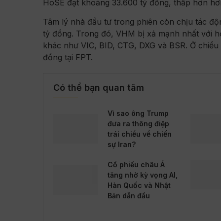
HoSE đạt khoảng 33.600 tỷ đồng, thấp hơn hơn 
Tâm lý nhà đầu tư trong phiên còn chịu tác động
tỷ đồng. Trong đó, VHM bị xả mạnh nhất với h
khác như VIC, BID, CTG, DXG và BSR. Ở chiều 
đồng tại FPT.
Có thể bạn quan tâm
Vì sao ông Trump
đưa ra thông điệp
trái chiều về chiến
sự Iran?
Cổ phiếu châu Á
tăng nhờ kỳ vọng AI,
Hàn Quốc và Nhật
Bản dẫn đầu