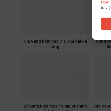
Fxon
từ vi
Giá vàng hôm nay 7-8 Nối dài đà
Công ty
tăng
đ
25 bang kiện ông Trump vì chính
Giá vàn