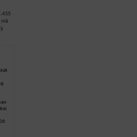
1.455
c mã
tỷ
nhất
ng
bán
bài
000