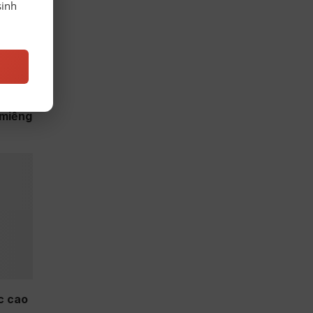
sinh
 miếng
c cao