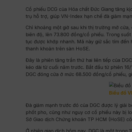
Cổ phiếu DCG của Hóa chất Đức Giang tăng kịch
trụ hỗ trợ, giúp VN-Index hạn chế đà giảm mạn
Chỉ khoảng một giờ sau khi thị trường mở cửa
biên độ, lên 73.800 đồng/cổ phiếu. Trong suốt
tục được khớp nhanh. Mã này giữ sắc tím đến hết
thanh khoản trên sàn HoSE.
Đây là phiên tăng trần thứ hai liên tiếp của DG
kéo dài từ cuối năm trước. Bắt đầu từ phiên 16
DGC đóng cửa ở mức 68.500 đồng/cổ phiếu, gi
Biểu đồ 
Đà giảm mạnh trước đó của DGC được lý giải bở
phốt pho, cũng như nguy cơ cổ phiếu này bị lo
Sở Giao dịch Chứng khoán TP HCM (HoSE) côn
Ở phiên giao dịch hôm nay, DGC là một trong 