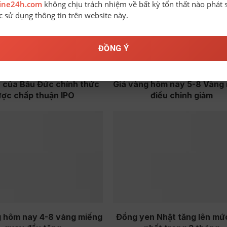
line24h.com
không chịu trách nhiệm về bất kỳ tổn thất nào phát 
ệc sử dụng thông tin trên website này.
ĐỒNG Ý
 của Bầu Đức chính thức
Giá vàng hôm nay 5-8 Vàng
ược chấp thuận IPO
điều chỉnh giảm
g hôm nay 4-8 vàng miếng
Đồng yen Nhật tăng lên mứ