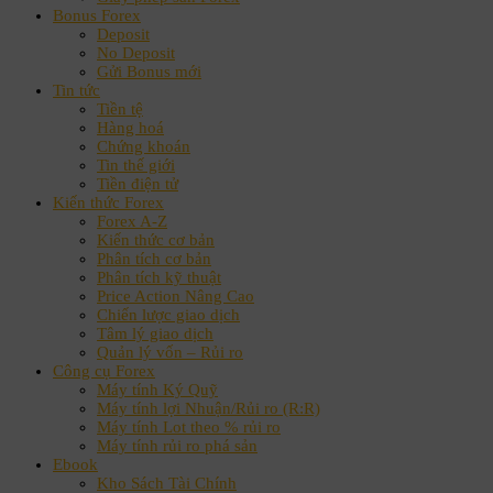
Bonus Forex
Deposit
No Deposit
Gửi Bonus mới
Tin tức
Tiền tệ
Hàng hoá
Chứng khoán
Tin thế giới
Tiền điện tử
Kiến thức Forex
Forex A-Z
Kiến thức cơ bản
Phân tích cơ bản
Phân tích kỹ thuật
Price Action Nâng Cao
Chiến lược giao dịch
Tâm lý giao dịch
Quản lý vốn – Rủi ro
Công cụ Forex
Máy tính Ký Quỹ
Máy tính lợi Nhuận/Rủi ro (R:R)
Máy tính Lot theo % rủi ro
Máy tính rủi ro phá sản
Ebook
Kho Sách Tài Chính