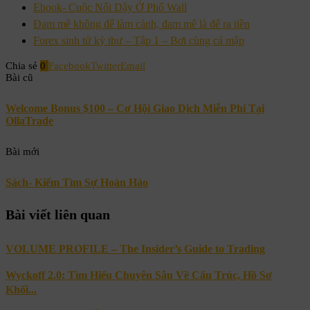
Ebook- Cuộc Nổi Dậy Ở Phố Wall
Đam mê không để làm cảnh, đam mê là để ra tiền
Forex sinh tử kỳ thư – Tập 1 – Bơi cùng cá mập
Chia sẻ
0
Facebook
Twitter
Email
Bài cũ
Welcome Bonus $100 – Cơ Hội Giao Dịch Miễn Phí Tại
OllaTrade
Bài mới
Sách- Kiếm Tìm Sự Hoàn Hảo
Bài viết liên quan
VOLUME PROFILE – The Insider’s Guide to Trading
Wyckoff 2.0: Tìm Hiểu Chuyên Sâu Về Cấu Trúc, Hồ Sơ
Khối...