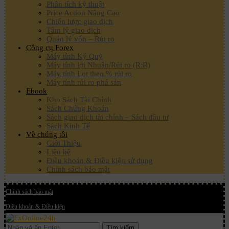
Phân tích kỹ thuật
Price Action Nâng Cao
Chiến lược giao dịch
Tâm lý giao dịch
Quản lý vốn – Rủi ro
Công cụ Forex
Máy tính Ký Quỹ
Máy tính lợi Nhuận/Rủi ro (R:R)
Máy tính Lot theo % rủi ro
Máy tính rủi ro phá sản
Ebook
Kho Sách Tài Chính
Sách Chứng Khoán
Sách giao dịch tài chính – Sách đầu tư
Sách Kinh Tế
Về chúng tôi
Giới Thiệu
Liên hệ
Điều khoản & Điều kiện sử dụng
Chính sách bảo mật
Chính sách bảo mật
Điều khoản & Điều kiện
Tìm kiếm