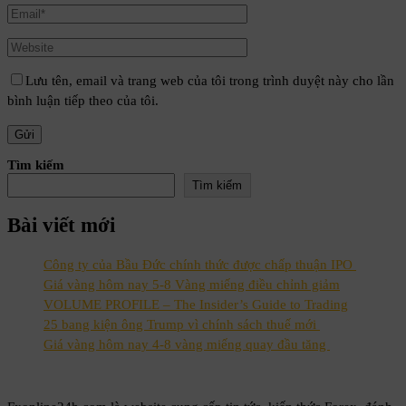
Lưu tên, email và trang web của tôi trong trình duyệt này cho lần
bình luận tiếp theo của tôi.
Tìm kiếm
Tìm kiếm
Bài viết mới
Công ty của Bầu Đức chính thức được chấp thuận IPO
Giá vàng hôm nay 5-8 Vàng miếng điều chỉnh giảm
VOLUME PROFILE – The Insider’s Guide to Trading
25 bang kiện ông Trump vì chính sách thuế mới
Giá vàng hôm nay 4-8 vàng miếng quay đầu tăng