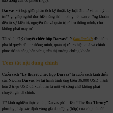
dao động của cổ phiếu (hộp).
Darvas
kết hợp giữa phân tích kỹ thuật, kỷ luật đầu tư và tâm lý thị
trường, giúp người đọc hiểu rằng thành công trên sàn chứng khoán
đến từ sự kiên trì, nguyên tắc và quản trị rủi ro thông minh, chứ
không phải may mắn.
Tải sách
“
Lý thuyết chiếc hộp Darvas
“
từ
fxonline24h
để khám
phá bí quyết đầu tư thông minh, quản trị rủi ro hiệu quả và chinh
phục thành công bền vững trên thị trường chứng khoán.
Tóm tắt nội dung chính
Cuốn sách
“Lý thuyết chiếc hộp Darvas”
là cuốn sách kinh điển
của
Nicolas Darvas
, kể lại hành trình ông biến 36.000 USD thành
hơn 2 triệu USD dù xuất thân là một vũ công chứ không phải
chuyên gia tài chính.
Từ kinh nghiệm thực chiến, Darvas phát triển
“The Box Theory”
–
phương pháp xác định vùng giá dao động (hộp) của cổ phiếu để