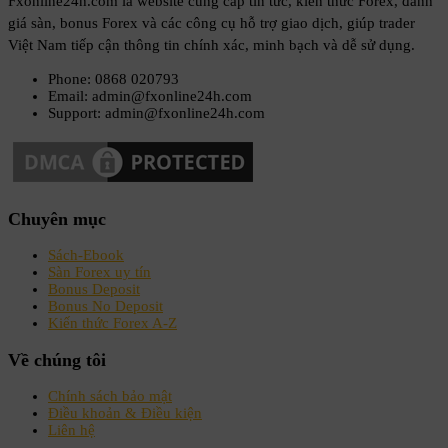
Fxonline24h.com là website cung cấp tin tức, kiến thức Forex, đánh
giá sàn, bonus Forex và các công cụ hỗ trợ giao dịch, giúp trader
Việt Nam tiếp cận thông tin chính xác, minh bạch và dễ sử dụng.
Phone: 0868 020793
Email: admin@fxonline24h.com
Support: admin@fxonline24h.com
Chuyên mục
Sách-Ebook
Sàn Forex uy tín
Bonus Deposit
Bonus No Deposit
Kiến thức Forex A-Z
Về chúng tôi
Chính sách bảo mật
Điều khoản & Điều kiện
Liên hệ