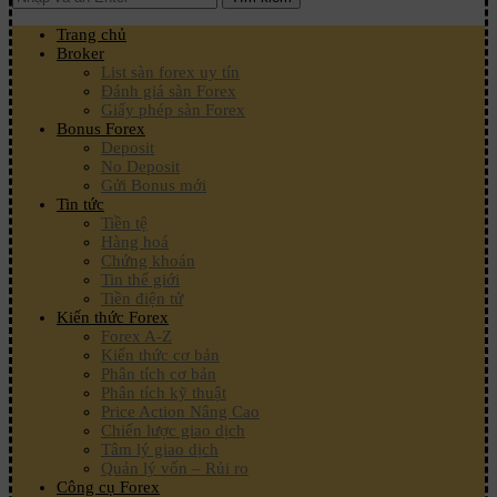
Trang chủ
Broker
List sàn forex uy tín
Đánh giá sàn Forex
Giấy phép sàn Forex
Bonus Forex
Deposit
No Deposit
Gửi Bonus mới
Tin tức
Tiền tệ
Hàng hoá
Chứng khoán
Tin thế giới
Tiền điện tử
Kiến thức Forex
Forex A-Z
Kiến thức cơ bản
Phân tích cơ bản
Phân tích kỹ thuật
Price Action Nâng Cao
Chiến lược giao dịch
Tâm lý giao dịch
Quản lý vốn – Rủi ro
Công cụ Forex