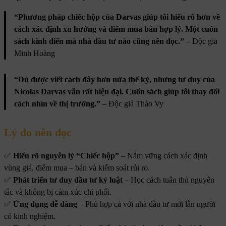
“Phương pháp chiếc hộp của Darvas giúp tôi hiểu rõ hơn về
cách xác định xu hướng và điểm mua bán hợp lý. Một cuốn
sách kinh điển mà nhà đầu tư nào cũng nên đọc.”
– Độc giả
Minh Hoàng
“Dù được viết cách đây hơn nửa thế kỷ, nhưng tư duy của
Nicolas Darvas vẫn rất hiện đại. Cuốn sách giúp tôi thay đổi
cách nhìn về thị trường.”
– Độc giả Thảo Vy
Lý do nên đọc
✅
Hiểu rõ nguyên lý “Chiếc hộp”
– Nắm vững cách xác định
vùng giá, điểm mua – bán và kiểm soát rủi ro.
✅
Phát triển tư duy đầu tư kỷ luật
– Học cách tuân thủ nguyên
tắc và không bị cảm xúc chi phối.
✅
Ứng dụng dễ dàng
– Phù hợp cả với nhà đầu tư mới lẫn người
có kinh nghiệm.