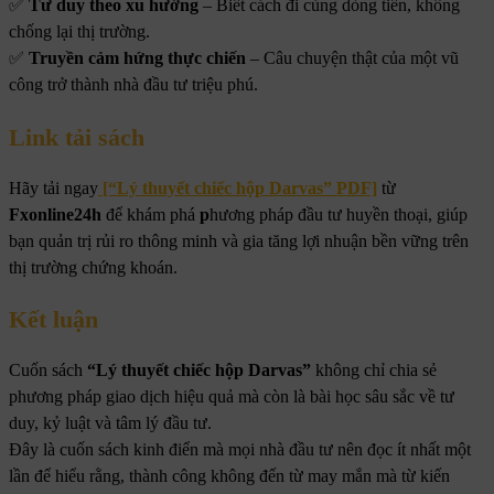
✅
Tư duy theo xu hướng
– Biết cách đi cùng dòng tiền, không
chống lại thị trường.
✅
Truyền cảm hứng thực chiến
– Câu chuyện thật của một vũ
công trở thành nhà đầu tư triệu phú.
Link tải sách
Hãy tải ngay
[“Lý thuyết chiếc hộp Darvas” PDF]
từ
Fxonline24h
để khám phá
p
hương pháp đầu tư huyền thoại, giúp
bạn quản trị rủi ro thông minh và gia tăng lợi nhuận bền vững trên
thị trường chứng khoán.
Kết luận
Cuốn sách
“Lý thuyết chiếc hộp Darvas”
không chỉ chia sẻ
phương pháp giao dịch hiệu quả mà còn là bài học sâu sắc về tư
duy, kỷ luật và tâm lý đầu tư.
Đây là cuốn sách kinh điển mà mọi nhà đầu tư nên đọc ít nhất một
lần để hiểu rằng, thành công không đến từ may mắn mà từ kiến