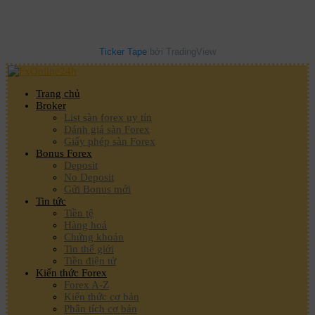
Ticker Tape
bởi TradingView
Trang chủ
Broker
List sàn forex uy tín
Đánh giá sàn Forex
Giấy phép sàn Forex
Bonus Forex
Deposit
No Deposit
Gửi Bonus mới
Tin tức
Tiền tệ
Hàng hoá
Chứng khoán
Tin thế giới
Tiền điện tử
Kiến thức Forex
Forex A-Z
Kiến thức cơ bản
Phân tích cơ bản