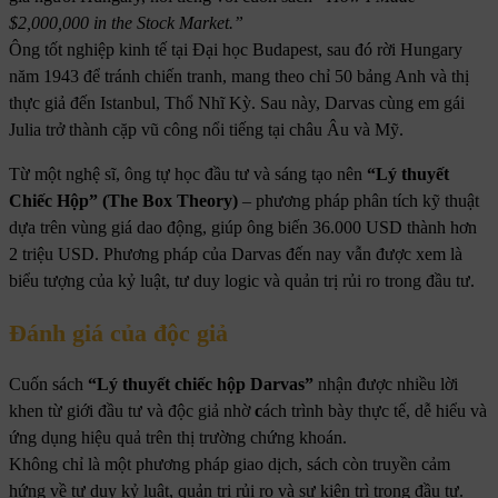
$2,000,000 in the Stock Market.”
Ông tốt nghiệp kinh tế tại Đại học Budapest, sau đó rời Hungary
năm 1943 để tránh chiến tranh, mang theo chỉ 50 bảng Anh và thị
thực giả đến Istanbul, Thổ Nhĩ Kỳ. Sau này, Darvas cùng em gái
Julia trở thành cặp vũ công nổi tiếng tại châu Âu và Mỹ.
Từ một nghệ sĩ, ông tự học đầu tư và sáng tạo nên
“Lý thuyết
Chiếc Hộp” (The Box Theory)
– phương pháp phân tích kỹ thuật
dựa trên vùng giá dao động, giúp ông biến 36.000 USD thành hơn
2 triệu USD. Phương pháp của Darvas đến nay vẫn được xem là
biểu tượng của kỷ luật, tư duy logic và quản trị rủi ro trong đầu tư.
Đánh giá của độc giả
Cuốn sách
“Lý thuyết chiếc hộp Darvas”
nhận được nhiều lời
khen từ giới đầu tư và độc giả nhờ
c
ách trình bày thực tế, dễ hiểu và
ứng dụng hiệu quả trên thị trường chứng khoán.
Không chỉ là một phương pháp giao dịch, sách còn truyền cảm
hứng về tư duy kỷ luật, quản trị rủi ro và sự kiên trì trong đầu tư.