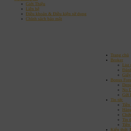
Giới Thiệu
Liên hệ
Điều khoản & Điều kiện sử dụng
Chính sách bảo mật
Trang chủ
Broker
List 
Đánh
Giấy
Bonus For
Depo
No D
Gửi 
Tin tức
Tiền 
Hàn
Chứ
Tin t
Tiền
Kiến thức 