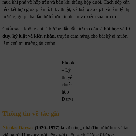
mua khi phá vỡ hộp trên và bán khi thủng hộp dưới. Cách tiếp cận
này kết hợp giữa phân tích kỹ thuật, kỷ luật giao dịch và tâm lý thị
trường, giúp nhà đầu tư tối ưu lợi nhuận và kiểm soát rủi ro.
Cuốn sách không chỉ là hướng dẫn đầu tư mà còn là
bài học về tư
duy, kỷ luật và kiên nhẫn
, truyền cảm hứng cho bất kỳ ai muốn
làm chủ thị trường tài chính.
Ebook
– Lý
thuyết
chiếc
hộp
Darva
Thông tin về tác giả
Nicolas Darvas
(1920–1977)
là vũ công, nhà đầu tư tự học và tác
giả người Hungary, nổi tiếng với cuốn sách
“How I Made