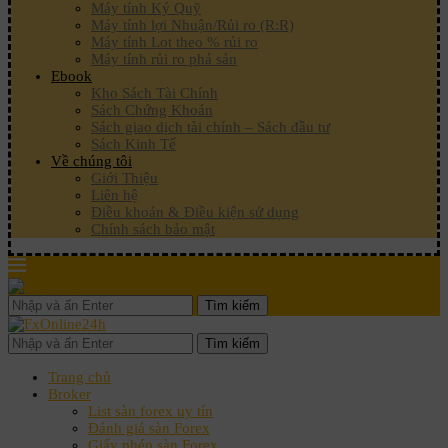
Máy tính Ký Quỹ
Máy tính lợi Nhuận/Rủi ro (R:R)
Máy tính Lot theo % rủi ro
Máy tính rủi ro phá sản
Ebook
Kho Sách Tài Chính
Sách Chứng Khoán
Sách giao dịch tài chính – Sách đầu tư
Sách Kinh Tế
Về chúng tôi
Giới Thiệu
Liên hệ
Điều khoản & Điều kiện sử dụng
Chính sách bảo mật
Tìm kiếm
Tìm kiếm
Trang chủ
Broker
List sàn forex uy tín
Đánh giá sàn Forex
Giấy phép sàn Forex