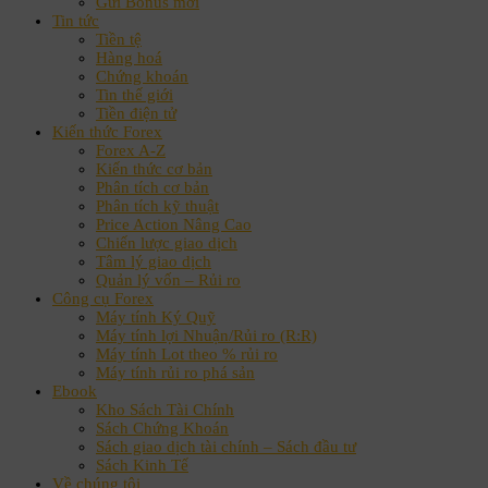
Gửi Bonus mới
Tin tức
Tiền tệ
Hàng hoá
Chứng khoán
Tin thế giới
Tiền điện tử
Kiến thức Forex
Forex A-Z
Kiến thức cơ bản
Phân tích cơ bản
Phân tích kỹ thuật
Price Action Nâng Cao
Chiến lược giao dịch
Tâm lý giao dịch
Quản lý vốn – Rủi ro
Công cụ Forex
Máy tính Ký Quỹ
Máy tính lợi Nhuận/Rủi ro (R:R)
Máy tính Lot theo % rủi ro
Máy tính rủi ro phá sản
Ebook
Kho Sách Tài Chính
Sách Chứng Khoán
Sách giao dịch tài chính – Sách đầu tư
Sách Kinh Tế
Về chúng tôi