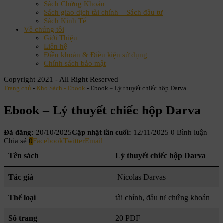
Sách Chứng Khoán
Sách giao dịch tài chính – Sách đầu tư
Sách Kinh Tế
Về chúng tôi
Giới Thiệu
Liên hệ
Điều khoản & Điều kiện sử dụng
Chính sách bảo mật
Copyright 2021 - All Right Reserved
Trang chủ
-
Kho Sách - Ebook
-
Ebook – Lý thuyết chiếc hộp Darva
Ebook – Lý thuyết chiếc hộp Darva
Đã đăng:
20/10/2025
Cập nhật lần cuối:
12/11/2025
0 Bình luận
Chia sẻ
0
Facebook
Twitter
Email
Tên sách
Lý thuyết chiếc hộp Darva
Tác giả
Nicolas Darvas
Thể loại
tài chính, đầu tư chứng khoán
Số trang
20 PDF