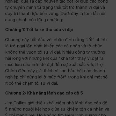
nghiệp, đưa ra các nguyên tắc cốt lõi giúp các công
ty chuyển mình từ trạng thái tốt trở thành vĩ đại và
duy trì thành tựu bền vững. Dưới đây là tóm tắt nội
dung chính của từng chương:
Chương 1: Tốt là kẻ thù của vĩ đại
Chương này bắt đầu với nhận định rằng “tốt” chính
là trở ngại lớn nhất khiến các cá nhân và tổ chức
không thể vươn tới sự vĩ đại. Nhiều công ty thường
hài lòng với những kết quả “khá tốt” thay vì đặt ra
mục tiêu cao hơn để đạt đến sự xuất sắc vượt trội.
Chính điều này giải thích vì sao hầu hết các doanh
nghiệp chỉ dừng lại ở mức “tốt”, trong khi chỉ một số
ít có thể chạm tới sự vĩ đại.
Chương 2: Khả năng lãnh đạo cấp độ 5
Jim Collins giới thiệu khái niệm nhà lãnh đạo cấp độ
5 những người kết hợp giữa sự khiêm tốn cá nhân và
ý chí mạnh mẽ. Họ không tìm kiếm vinh quang cho