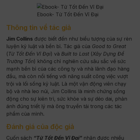
Ebook- Từ Tốt Đến Vĩ Đại
Thông tin về tác giả
Jim Collins
được biết đến như biểu tượng của sự rèn
luyện kỷ luật và bền bỉ. Tác giả của
Good to Great
(
Từ Tốt Đến Vĩ Đại
) và
Built to Last
(
Xây Dựng Để
Trường Tồn
) không chỉ nghiên cứu sâu sắc về sức
mạnh bền bỉ của các công ty và nhà lãnh đạo hàng
đầu, mà còn nổi tiếng với năng suất công việc vượt
trội và lối sống kỷ luật. Là một vận động viên chạy
bộ và nhà leo núi, Jim Collins là minh chứng sống
động cho sự kiên trì, sức khỏe và sự dẻo dai, phản
ánh đúng triết lý mà ông truyền tải trong các tác
phẩm của mình.
Đánh giá của độc giả
Cuốn sách
“Từ Tốt Đến Vĩ Đại”
nhận được nhiều