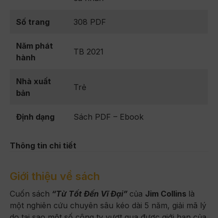
Số trang
308 PDF
Năm phát
TB 2021
hành
Nhà xuất
Trẻ
bản
Định dạng
Sách PDF – Ebook
Thông tin chi tiết
Giới thiệu về sách
Cuốn sách
“Từ Tốt Đến Vĩ Đại”
của
Jim Collins
là
một nghiên cứu chuyên sâu kéo dài 5 năm, giải mã lý
do tại sao một số công ty vượt qua được giới hạn của