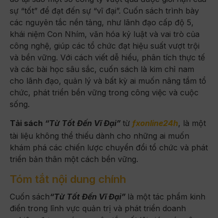
sự “tốt” để đạt đến sự “vĩ đại”. Cuốn sách trình bày
các nguyên tắc nền tảng, như lãnh đạo cấp độ 5,
khái niệm Con Nhím, văn hóa kỷ luật và vai trò của
công nghệ, giúp các tổ chức đạt hiệu suất vượt trội
và bền vững. Với cách viết dễ hiểu, phân tích thực tế
và các bài học sâu sắc, cuốn sách là kim chỉ nam
cho lãnh đạo, quản lý và bất kỳ ai muốn nâng tầm tổ
chức, phát triển bền vững trong công việc và cuộc
sống.
Tải sách
“Từ Tốt Đến Vĩ Đại”
từ
fxonline24h
, là một
tài liệu không thể thiếu dành cho những ai muốn
khám phá các chiến lược chuyển đổi tổ chức và phát
triển bản thân một cách bền vững.
Tóm tắt nội dung chính
Cuốn sách
“Từ Tốt Đến Vĩ Đại”
là một tác phẩm kinh
điển trong lĩnh vực quản trị và phát triển doanh