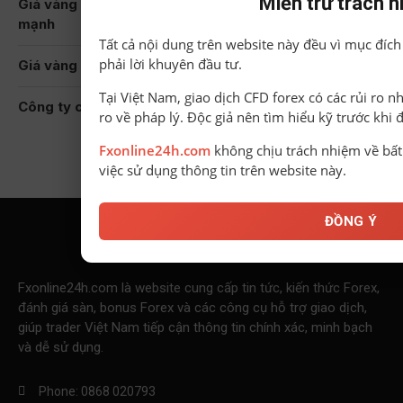
Miễn trừ trách 
Giá vàng hôm nay 8-8 trong nước giảm, thế giới tăng
mạnh
Tất cả nội dung trên website này đều vì mục đích
phải lời khuyên đầu tư.
Giá vàng hôm nay 7-8 Nối dài đà tăng
Tại Việt Nam, giao dịch CFD forex có các rủi ro n
Công ty của Bầu Đức chính thức được chấp thuận IPO
ro về pháp lý. Độc giả nên tìm hiểu kỹ trước khi 
Fxonline24h.com
không chịu trách nhiệm về bất 
việc sử dụng thông tin trên website này.
ĐỒNG Ý
Fxonline24h.com là website cung cấp tin tức, kiến thức Forex,
đánh giá sàn, bonus Forex và các công cụ hỗ trợ giao dịch,
giúp trader Việt Nam tiếp cận thông tin chính xác, minh bạch
và dễ sử dụng.
Phone: 0868 020793