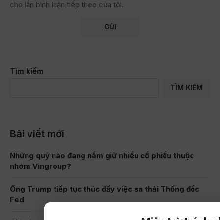
cho lần bình luận tiếp theo của tôi.
Tìm kiếm
TÌM KIẾM
Bài viết mới
Những quỹ nào đang nắm giữ nhiều cổ phiếu thuộc
nhóm Vingroup?
Ông Trump tiếp tục thúc đẩy việc sa thải Thống đốc
Fed