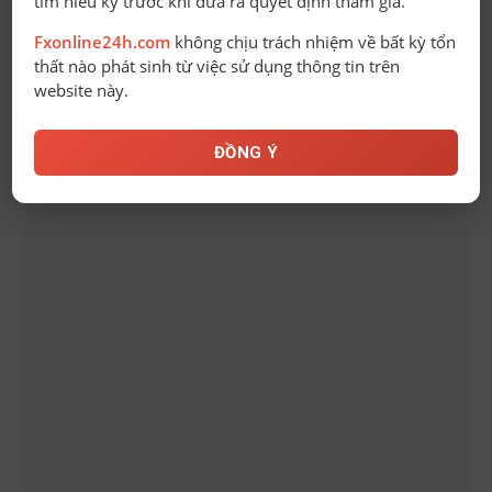
tìm hiểu kỹ trước khi đưa ra quyết định tham gia.
KNF – Tổng quan về giấy phép và cách tra cứu giấy
phép
Fxonline24h.com
không chịu trách nhiệm về bất kỳ tổn
thất nào phát sinh từ việc sử dụng thông tin trên
Bài mới
website này.
Ebook – Bí Quyết Tay Trắng Thành Triệu Phú
ĐỒNG Ý
BÀI VIẾT LIÊN QUAN