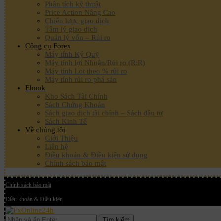
Phân tích kỹ thuật
Price Action Nâng Cao
Chiến lược giao dịch
Tâm lý giao dịch
Quản lý vốn – Rủi ro
Công cụ Forex
Máy tính Ký Quỹ
Máy tính lợi Nhuận/Rủi ro (R:R)
Máy tính Lot theo % rủi ro
Máy tính rủi ro phá sản
Ebook
Kho Sách Tài Chính
Sách Chứng Khoán
Sách giao dịch tài chính – Sách đầu tư
Sách Kinh Tế
Về chúng tôi
Giới Thiệu
Liên hệ
Điều khoản & Điều kiện sử dụng
Chính sách bảo mật
Chính sách bảo mật
Điều khoản & Điều kiện
Tìm kiếm