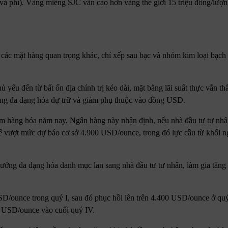
và phí). Vàng miếng SJC vẫn cao hơn vàng thế giới 15 triệu đồng/lượn
t các mặt hàng quan trọng khác, chỉ xếp sau bạc và nhóm kim loại bạch
ếu đến từ bất ổn địa chính trị kéo dài, mặt bằng lãi suất thực vẫn th
ớng đa dạng hóa dự trữ và giảm phụ thuộc vào đồng USD.
óm hàng hóa năm nay. Ngân hàng này nhận định, nếu nhà đầu tư tư nh
ể vượt mức dự báo cơ sở 4.900 USD/ounce, trong đó lực cầu từ khối n
 hướng đa dạng hóa danh mục lan sang nhà đầu tư tư nhân, làm gia tăng
/ounce trong quý I, sau đó phục hồi lên trên 4.400 USD/ounce ở quý I
00 USD/ounce vào cuối quý IV.