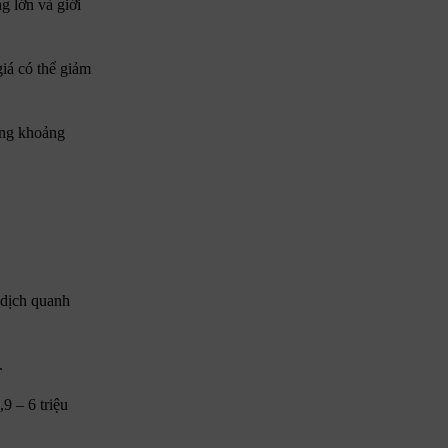
g lớn và giới
iá có thể giảm
ong khoảng
 dịch quanh
.
9 – 6 triệu