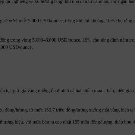
ếp tục nghiêng về xu hướng tăng, khi nhà đầu tư cá nhân, các ngân hàn
ng sẽ vượt mốc 5.000 USD/ounce, trong khi chỉ khoảng 10% cho rằng g
động trong vùng 5.000–6.000 USD/ounce, 19% cho rằng đỉnh nằm tr
4.000 USD/ounce.
 tục giữ giá vàng miếng ổn định ở cả hai chiều mua – bán, hiện giao
iệu đồng/lượng, từ mức 159,7 triệu đồng/lượng xuống mặt bằng hiện tại
 thương hiệu, với mức bán ra cao nhất 155 triệu đồng/lượng, thấp hơn 4,