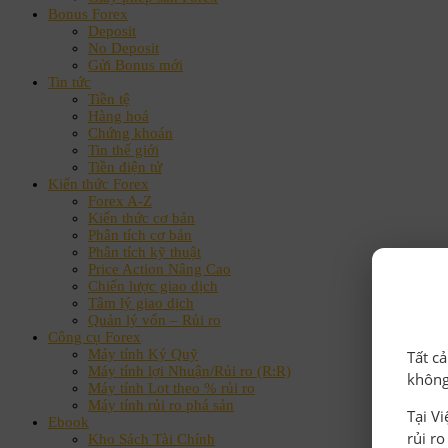
Bonus Forex
Deposit
No Deposit
Gửi Bonus mới
Tin tức
Tiền tệ
Hàng hoá
Chứng khoán
Tin thế giới
Tiền điện tử
Kiến thức Forex
Forex A-Z
Kiến thức cơ bản
Phân tích cơ bản
Phân tích kỹ thuật
Price Action Nâng Cao
Chiến lược giao dịch
Tâm lý giao dịch
Quản lý vốn – Rủi ro
Công cụ Forex
Máy tính Ký Quỹ
Tất c
Máy tính lợi Nhuận/Rủi ro (R:R)
không
Máy tính Lot theo % rủi ro
Máy tính rủi ro phá sản
Tại V
Ebook
rủi r
Kho Sách Tài Chính