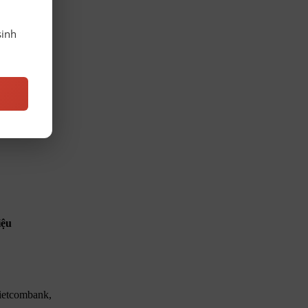
sinh
iệu
Vietcombank,