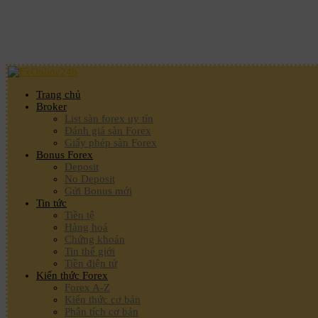
Trang chủ
Broker
List sàn forex uy tín
Đánh giá sàn Forex
Giấy phép sàn Forex
Bonus Forex
Deposit
No Deposit
Gửi Bonus mới
Tin tức
Tiền tệ
Hàng hoá
Chứng khoán
Tin thế giới
Tiền điện tử
Kiến thức Forex
Forex A-Z
Kiến thức cơ bản
Phân tích cơ bản