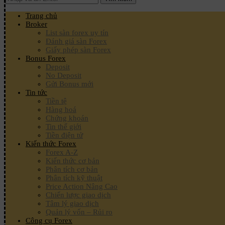
Trang chủ
Broker
List sàn forex uy tín
Đánh giá sàn Forex
Giấy phép sàn Forex
Bonus Forex
Deposit
No Deposit
Gửi Bonus mới
Tin tức
Tiền tệ
Hàng hoá
Chứng khoán
Tin thế giới
Tiền điện tử
Kiến thức Forex
Forex A-Z
Kiến thức cơ bản
Phân tích cơ bản
Phân tích kỹ thuật
Price Action Nâng Cao
Chiến lược giao dịch
Tâm lý giao dịch
Quản lý vốn – Rủi ro
Công cụ Forex