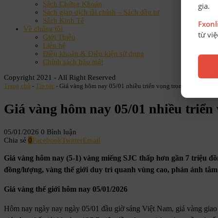
Sách Chứng Khoán
gia.
Sách giao dịch tài chính – Sách đầu tư
Sách Kinh Tế
Fxon
Về chúng tôi
từ vi
Giới Thiệu
Liên hệ
Điều khoản & Điều kiện sử dụng
Chính sách bảo mật
Copyright 2021 - All Right Reserved
Trang chủ
-
Tin tức
-
Giá vàng hôm nay 05/01 nhiều triển vọng trong tuần mới
Giá vàng hôm nay 05/01 nhiều triển
05/01/2026
0 Bình luận
Chia sẻ
0
Facebook
Twitter
Email
Giá vàng hôm nay (5-1) vàng miếng SJC thấp hơn gần 7 triệu đồn
đồng/lượng, vàng thế giới duy trì quanh vùng cao, phản ánh tâm 
Giá vàng thế giới hôm nay 05/01/2026
Hôm nay ngày nay ngày 05/01 đầu giờ sáng Việt Nam, giá vàng giao