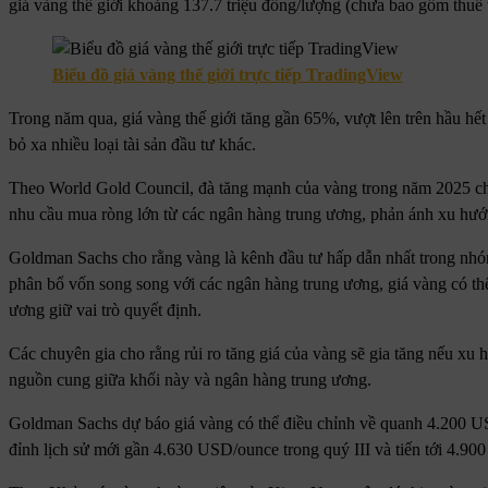
giá vàng thế giới khoảng 137.7 triệu đồng/lượng (chưa bao gồm thuế 
Biểu đồ giá vàng thế giới trực tiếp TradingView
Trong năm qua, giá vàng thế giới tăng gần 65%, vượt lên trên hầu hế
bỏ xa nhiều loại tài sản đầu tư khác.
Theo World Gold Council, đà tăng mạnh của vàng trong năm 2025 chủ y
nhu cầu mua ròng lớn từ các ngân hàng trung ương, phản ánh xu hư
Goldman Sachs cho rằng vàng là kênh đầu tư hấp dẫn nhất trong nh
phân bổ vốn song song với các ngân hàng trung ương, giá vàng có th
ương giữ vai trò quyết định.
Các chuyên gia cho rằng rủi ro tăng giá của vàng sẽ gia tăng nếu xu
nguồn cung giữa khối này và ngân hàng trung ương.
Goldman Sachs dự báo giá vàng có thể điều chỉnh về quanh 4.200 USD
đỉnh lịch sử mới gần 4.630 USD/ounce trong quý III và tiến tới 4.9