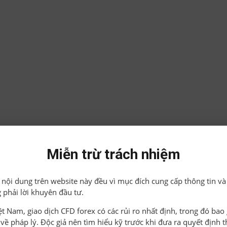
Miễn trừ trách nhiệm
ả nội dung trên website này đều vì mục đích cung cấp thông tin và
 phải lời khuyên đầu tư.
iệt Nam, giao dịch CFD forex có các rủi ro nhất định, trong đó ba
o về pháp lý. Độc giả nên tìm hiểu kỹ trước khi đưa ra quyết định 