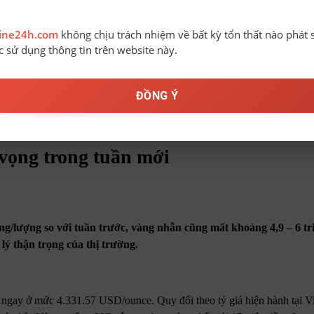
line24h.com
không chịu trách nhiệm về bất kỳ tổn thất nào phát 
ệc sử dụng thông tin trên website này.
ĐỒNG Ý
 vọng trong tuần mới
g/lượng so với tuần trước, vàng nhẫn cũng mất khoảng 4,9 – 6 tr
lý thận trọng của thị trường.
 ngay ở mức 4.331.57 USD/ounce. Quy đổi theo tỷ giá hiện hành tại 