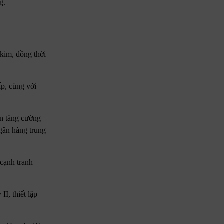
g.
 kim, đồng thời
ấp, cùng với
ân tăng cường
gân hàng trung
 cạnh tranh
I, thiết lập