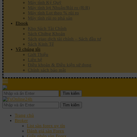
Máy tính Ký Quỹ
Máy tính lợi Nhuận/Rủi ro (R:R)
Máy tính Lot theo % rủi ro
Máy tính rủi ro phá sản
Ebook
Kho Sách Tài Chính
Sách Chứng Khoán
Sách giao dịch tài chính – Sách đầu tư
Sách Kinh Tế
Về chúng tôi
Giới Thiệu
Liên hệ
Điều khoản & Điều kiện sử dụng
Chính sách bảo mật
Tìm kiếm
Tìm kiếm
Trang chủ
Broker
List sàn forex uy tín
Đánh giá sàn Forex
Giấy phép sàn Forex