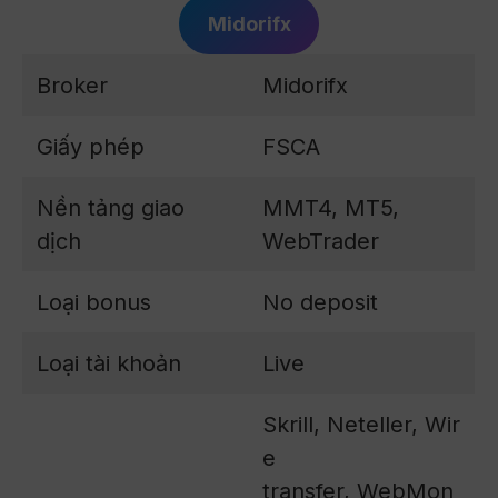
Midorifx
Broker
Midorifx
Giấy phép
FSCA
Nền tảng giao
MMT4, MT5,
dịch
WebTrader
Loại bonus
No deposit
Loại tài khoản
Live
Skrill, Neteller, Wir
e
transfer, WebMon