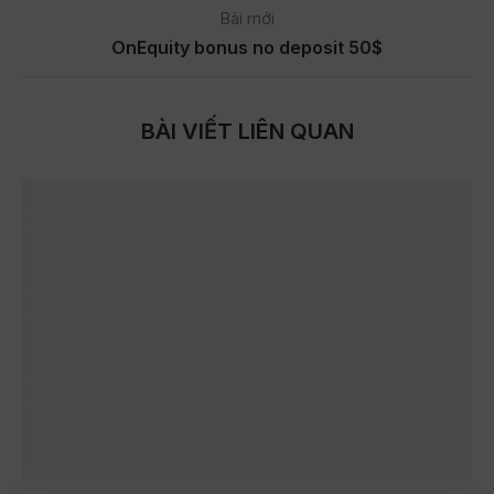
Bài mới
OnEquity bonus no deposit 50$
BÀI VIẾT LIÊN QUAN