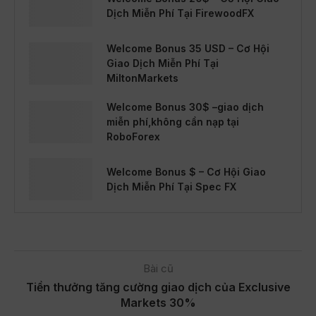
Dịch Miễn Phí Tại FirewoodFX
Welcome Bonus 35 USD – Cơ Hội
Giao Dịch Miễn Phí Tại
MiltonMarkets
Welcome Bonus 30$ –giao dịch
miễn phí,không cần nạp tại
RoboForex
Welcome Bonus $ – Cơ Hội Giao
Dịch Miễn Phí Tại Spec FX
Bài cũ
Tiền thưởng tăng cường giao dịch của Exclusive
Markets 30%