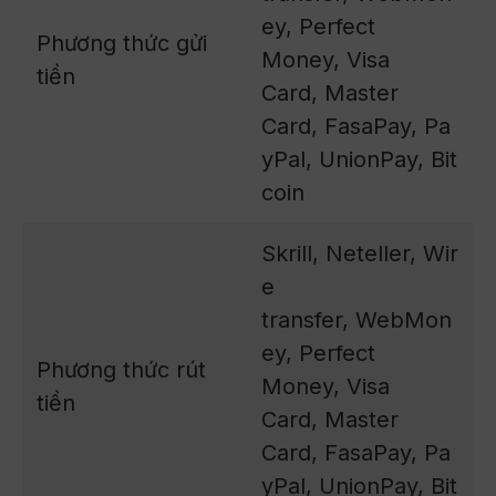
ey, Perfect
Phương thức gửi
Money, Visa
tiền
Card, Master
Card, FasaPay, Pa
yPal, UnionPay, Bit
coin
Skrill, Neteller, Wir
e
transfer, WebMon
ey, Perfect
Phương thức rút
Money, Visa
tiền
Card, Master
Card, FasaPay, Pa
yPal, UnionPay, Bit