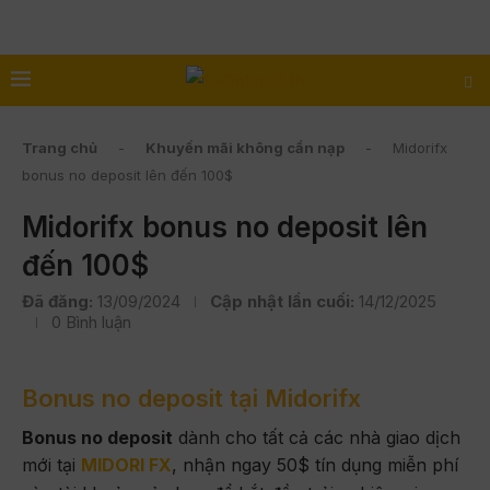
Trang chủ
-
Khuyến mãi không cần nạp
-
Midorifx
bonus no deposit lên đến 100$
Midorifx bonus no deposit lên
đến 100$
Đã đăng:
13/09/2024
Cập nhật lần cuối:
14/12/2025
0 Bình luận
Bonus no deposit tại Midorifx
Bonus no deposit
dành cho tất cả các nhà giao dịch
mới tại
MIDORI FX
, nhận ngay 50$ tín dụng miễn phí