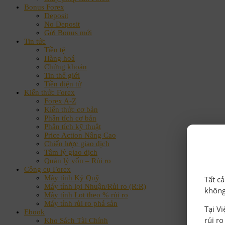
Bonus Forex
Deposit
No Deposit
Gửi Bonus mới
Tin tức
Tiền tệ
Hàng hoá
Chứng khoán
Tin thế giới
Tiền điện tử
Kiến thức Forex
Forex A-Z
Kiến thức cơ bản
Phân tích cơ bản
Phân tích kỹ thuật
Price Action Nâng Cao
Chiến lược giao dịch
Tâm lý giao dịch
Quản lý vốn – Rủi ro
Công cụ Forex
Máy tính Ký Quỹ
Tất c
Máy tính lợi Nhuận/Rủi ro (R:R)
không
Máy tính Lot theo % rủi ro
Máy tính rủi ro phá sản
Tại V
Ebook
rủi r
Kho Sách Tài Chính