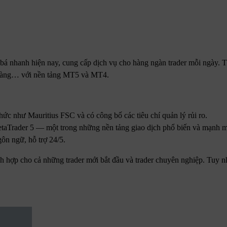
á nhanh hiện nay, cung cấp dịch vụ cho hàng ngàn trader mỗi ngày. T
u, vàng… với nền tảng MT5 và MT4.
hức như Mauritius FSC và có công bố các tiêu chí quản lý rủi ro.
 MetaTrader 5 — một trong những nền tảng giao dịch phổ biến và mạnh m
ôn ngữ, hỗ trợ 24/5.
ch hợp cho cả những trader mới bắt đầu và trader chuyên nghiệp. Tuy n