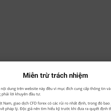
Miễn trừ trách nhiệm
ả nội dung trên website này đều vì mục đích cung cấp thông tin và
 phải lời khuyên đầu tư.
iệt Nam, giao dịch CFD forex có các rủi ro nhất định, trong đó ba
o về pháp lý. Độc giả nên tìm hiểu kỹ trước khi đưa ra quyết định 