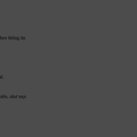
heo thông tin
ẽ.
hiên, như mọi