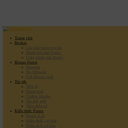
Trang chủ
Broker
List sàn forex uy tín
Đánh giá sàn Forex
Giấy phép sàn Forex
Bonus Forex
Deposit
No Deposit
Gửi Bonus mới
Tin tức
Tiền tệ
Hàng hoá
Chứng khoán
Tin thế giới
Tiền điện tử
Kiến thức Forex
Forex A-Z
Kiến thức cơ bản
Phân tích cơ bản