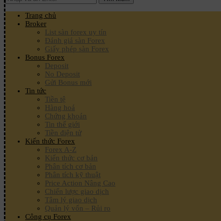
Trang chủ
Broker
List sàn forex uy tín
Đánh giá sàn Forex
Giấy phép sàn Forex
Bonus Forex
Deposit
No Deposit
Gửi Bonus mới
Tin tức
Tiền tệ
Hàng hoá
Chứng khoán
Tin thế giới
Tiền điện tử
Kiến thức Forex
Forex A-Z
Kiến thức cơ bản
Phân tích cơ bản
Phân tích kỹ thuật
Price Action Nâng Cao
Chiến lược giao dịch
Tâm lý giao dịch
Quản lý vốn – Rủi ro
Công cụ Forex