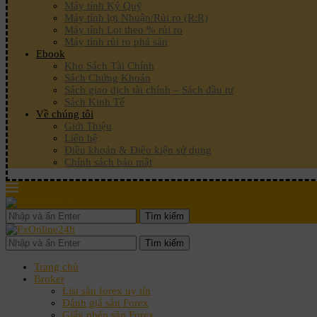
Máy tính Ký Quỹ
Máy tính lợi Nhuận/Rủi ro (R:R)
Máy tính Lot theo % rủi ro
Máy tính rủi ro phá sản
Ebook
Kho Sách Tài Chính
Sách Chứng Khoán
Sách giao dịch tài chính – Sách đầu tư
Sách Kinh Tế
Về chúng tôi
Giới Thiệu
Liên hệ
Điều khoản & Điều kiện sử dụng
Chính sách bảo mật
Tìm kiếm
Tìm kiếm
Trang chủ
Broker
List sàn forex uy tín
Đánh giá sàn Forex
Giấy phép sàn Forex