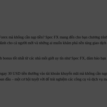
g Forex mà không cần nạp tiền? Spec FX mang đến cho bạn chương trì
ành cho cả người mới và những ai muốn khám phá nền tảng giao dịch
nh bonus tốt nhất từ các nhà môi giới uy tín như Spec FX, đảm bảo bạn 
ngay 30 USD tiền thưởng vào tài khoản khuyến mãi mà không cần nạp 
ban đầu – một cơ hội tuyệt vời để trải nghiệm các công cụ và dịch vụ 