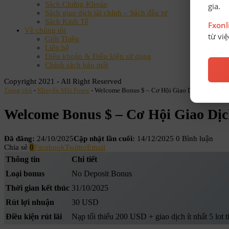
Sách Chứng Khoán
gia.
Sách giao dịch tài chính – Sách đầu tư
Sách Kinh Tế
Fxon
Về chúng tôi
từ vi
Giới Thiệu
Liên hệ
Điều khoản & Điều kiện sử dụng
Chính sách bảo mật
Copyright 2021 - All Right Reserved
Trang chủ
-
Khuyến Mãi Forex
-
Welcome Bonus $ – Cơ Hội Giao Dịch Miễn Phí
Welcome Bonus $ – Cơ Hội Giao Dịc
Đã đăng:
24/10/2025
Cập nhật lần cuối:
14/12/2025
0 Bình luận
Chia sẻ
0
Facebook
Twitter
Email
Thông tin
Chi tiết
Loại bonus
No Deposit Bonus
Thời gian kết thúc
31/10/2025
Rút lợi nhuận
30 USD
Điều kiện rút lãi
Nạp tối thiểu 200 USD + giao dịch ít nhất 5 lot 