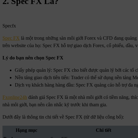
2. Spec FX Là?
Specfx
Spec FX
là một trong những sàn môi giới Forex và CFD đang quảng b
trên website của họ: Spec FX hỗ trợ giao dịch Forex, cổ phiếu, dầ
Lý do bạn nên chọn Spec FX
Giấy phép quản lý: Spec FX cho biết được quản lý bởi các tổ c
Nền tảng giao dịch tiên tiến: Trader có thể sử dụng nền tảng
Dịch vụ khách hàng hàng đầu: Spec FX quảng cáo hỗ trợ đa ng
Fxonline24h
đánh giá Spec FX là một nhà môi giới có tiềm năng, thí
nhà môi giới, bạn nên cân nhắc kỹ trước khi tham gia.
Dưới đây là thông tin chi tiết về Spec FX (từ dữ liệu công bố):
Hạng mục
Chi tiết