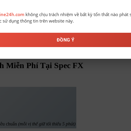
line24h.com
không chịu trách nhiệm về bất kỳ tổn thất nào phát 
ệc sử dụng thông tin trên website này.
ĐỒNG Ý
 Tại Spec FX
h Miễn Phí Tại Spec FX
tiêu chuẩn
(mỗi vị thế giữ tối thiểu 5 phút)