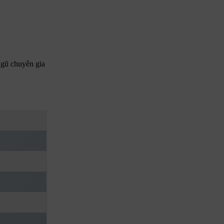
ngũ chuyên gia