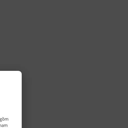
o gồm
tham