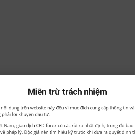
Miễn trừ trách nhiệm
ả nội dung trên website này đều vì mục đích cung cấp thông tin và
 phải lời khuyên đầu tư.
iệt Nam, giao dịch CFD forex có các rủi ro nhất định, trong đó ba
o về pháp lý. Độc giả nên tìm hiểu kỹ trước khi đưa ra quyết định 