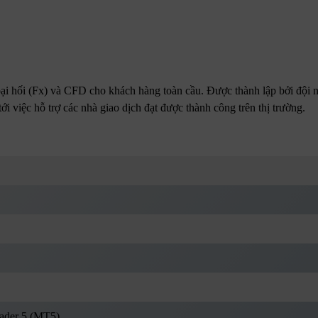
goại hối (Fx) và CFD cho khách hàng toàn cầu. Được thành lập bởi đội 
 việc hỗ trợ các nhà giao dịch đạt được thành công trên thị trường.
ader 5 (MT5)