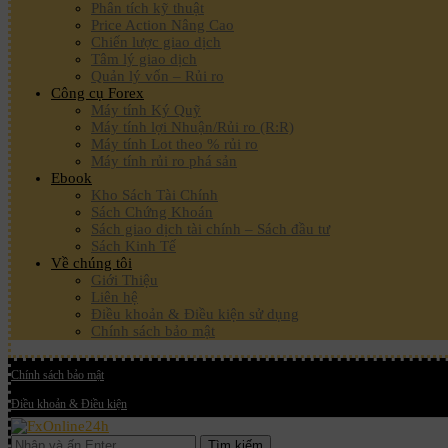
Phân tích kỹ thuật
Price Action Nâng Cao
Chiến lược giao dịch
Tâm lý giao dịch
Quản lý vốn – Rủi ro
Công cụ Forex
Máy tính Ký Quỹ
Máy tính lợi Nhuận/Rủi ro (R:R)
Máy tính Lot theo % rủi ro
Máy tính rủi ro phá sản
Ebook
Kho Sách Tài Chính
Sách Chứng Khoán
Sách giao dịch tài chính – Sách đầu tư
Sách Kinh Tế
Về chúng tôi
Giới Thiệu
Liên hệ
Điều khoản & Điều kiện sử dụng
Chính sách bảo mật
Chính sách bảo mật
Điều khoản & Điều kiện
Tìm kiếm