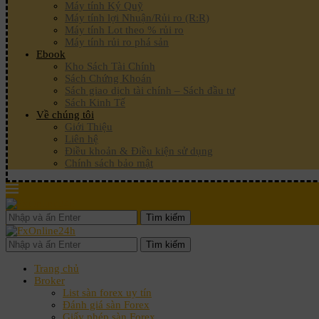
Máy tính Ký Quỹ
Máy tính lợi Nhuận/Rủi ro (R:R)
Máy tính Lot theo % rủi ro
Máy tính rủi ro phá sản
Ebook
Kho Sách Tài Chính
Sách Chứng Khoán
Sách giao dịch tài chính – Sách đầu tư
Sách Kinh Tế
Về chúng tôi
Giới Thiệu
Liên hệ
Điều khoản & Điều kiện sử dụng
Chính sách bảo mật
Tìm kiếm
Tìm kiếm
Trang chủ
Broker
List sàn forex uy tín
Đánh giá sàn Forex
Giấy phép sàn Forex