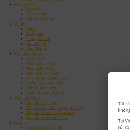
Bonus Forex
Deposit
No Deposit
Gửi Bonus mới
Tin tức
Tiền tệ
Hàng hoá
Chứng khoán
Tin thế giới
Tiền điện tử
Kiến thức Forex
Forex A-Z
Kiến thức cơ bản
Phân tích cơ bản
Phân tích kỹ thuật
Price Action Nâng Cao
Chiến lược giao dịch
Tâm lý giao dịch
Quản lý vốn – Rủi ro
Công cụ Forex
Máy tính Ký Quỹ
Tất c
Máy tính lợi Nhuận/Rủi ro (R:R)
không
Máy tính Lot theo % rủi ro
Máy tính rủi ro phá sản
Tại V
Ebook
rủi r
Kho Sách Tài Chính