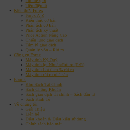
Tin thế giới
Tiền điện tử
Kiến thức Forex
Forex A-Z
Kiến thức cơ bản
Phân tích cơ bản
Phân tích kỹ thuật
Price Action Nâng Cao
Chiến lược giao dịch
Tâm lý giao dịch
Quản lý vốn – Rủi ro
Công cụ Forex
Máy tính Ký Quỹ
Máy tính lợi Nhuận/Rủi ro (R:R)
Máy tính Lot theo % rủi ro
Máy tính rủi ro phá sản
Ebook
Kho Sách Tài Chính
Sách Chứng Khoán
Sách giao dịch tài chính – Sách đầu tư
Sách Kinh Tế
Về chúng tôi
Giới Thiệu
Liên hệ
Điều khoản & Điều kiện sử dụng
Chính sách bảo mật