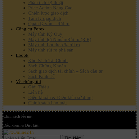
Phân tích kỹ thuật
Price Action Nâng Cao
Chiến lược giao dịch
Tâm lý giao dịch
Quản lý vốn – Rủi ro
Công cụ Forex
Máy tính Ký Quỹ
Máy tính lợi Nhuận/Rủi ro (R:R)
Máy tính Lot theo % rủi ro
Máy tính rủi ro phá sản
Ebook
Kho Sách Tài Chính
Sách Chứng Khoán
Sách giao dịch tài chính – Sách đầu tư
Sách Kinh Tế
Về chúng tôi
Giới Thiệu
Liên hệ
Điều khoản & Điều kiện sử dụng
Chính sách bảo mật
Chính sách bảo mật
Điều khoản & Điều kiện
Tìm kiếm