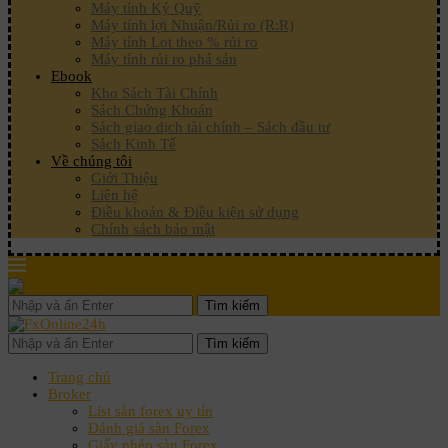
Máy tính Ký Quỹ
Máy tính lợi Nhuận/Rủi ro (R:R)
Máy tính Lot theo % rủi ro
Máy tính rủi ro phá sản
Ebook
Kho Sách Tài Chính
Sách Chứng Khoán
Sách giao dịch tài chính – Sách đầu tư
Sách Kinh Tế
Về chúng tôi
Giới Thiệu
Liên hệ
Điều khoản & Điều kiện sử dụng
Chính sách bảo mật
Tìm kiếm
Tìm kiếm
Trang chủ
Broker
List sàn forex uy tín
Đánh giá sàn Forex
Giấy phép sàn Forex