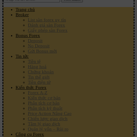
Trang chủ
Broker
List sàn forex uy tín
Đánh giá sàn Forex
Giấy phép sàn Forex
Bonus Forex
Deposit
No Deposit
Gửi Bonus mới
Tin tức
Tiền tệ
Hàng hoá
Chứng khoán
Tin thế giới
Tiền điện tử
Kiến thức Forex
Forex A-Z
Kiến thức cơ bản
Phân tích cơ bản
Phân tích kỹ thuật
Price Action Nâng Cao
Chiến lược giao dịch
Tâm lý giao dịch
Quản lý vốn – Rủi ro
Công cụ Forex