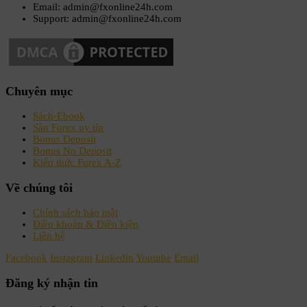
Email: admin@fxonline24h.com
Support: admin@fxonline24h.com
Chuyên mục
Sách-Ebook
Sàn Forex uy tín
Bonus Deposit
Bonus No Deposit
Kiến thức Forex A-Z
Về chúng tôi
Chính sách bảo mật
Điều khoản & Điều kiện
Liên hệ
Facebook
Instagram
Linkedin
Youtube
Email
Đăng ký nhận tin