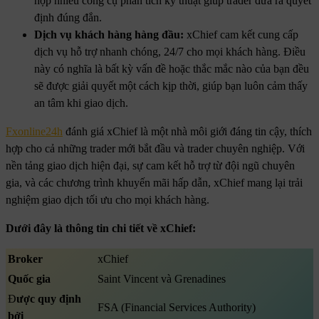
hợp nhiều công cụ phân tích kỹ thuật giúp trader đưa ra quyết
định đúng đắn.
Dịch vụ khách hàng hàng đầu:
xChief cam kết cung cấp
dịch vụ hỗ trợ nhanh chóng, 24/7 cho mọi khách hàng. Điều
này có nghĩa là bất kỳ vấn đề hoặc thắc mắc nào của bạn đều
sẽ được giải quyết một cách kịp thời, giúp bạn luôn cảm thấy
an tâm khi giao dịch.
Fxonline24h
đánh giá xChief là một nhà môi giới đáng tin cậy, thích
hợp cho cả những trader mới bắt đầu và trader chuyên nghiệp. Với
nền tảng giao dịch hiện đại, sự cam kết hỗ trợ từ đội ngũ chuyên
gia, và các chương trình khuyến mãi hấp dẫn, xChief mang lại trải
nghiệm giao dịch tối ưu cho mọi khách hàng.
Dưới đây là thông tin chi tiết về xChief:
Broker
xChief
Quốc gia
Saint Vincent và Grenadines
Đ
ược quy định
FSA (Financial Services Authority)
bởi