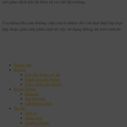
nên giao dịch khi đã hiểu rõ cơ chế thị trường.
Fxonline24h.com không chịu trách nhiệm đối với mọi thiệt hại trực
tiếp hoặc gián tiếp phát sinh từ việc sử dụng thông tin trên website.
Trang chủ
Broker
List sàn forex uy tín
Đánh giá sàn Forex
Giấy phép sàn Forex
Bonus Forex
Deposit
No Deposit
Gửi Bonus mới
Tin tức
Tiền tệ
Hàng hoá
Chứng khoán