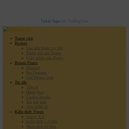
Ticker Tape
bởi TradingView
Trang chủ
Broker
List sàn forex uy tín
Đánh giá sàn Forex
Giấy phép sàn Forex
Bonus Forex
Deposit
No Deposit
Gửi Bonus mới
Tin tức
Tiền tệ
Hàng hoá
Chứng khoán
Tin thế giới
Tiền điện tử
Kiến thức Forex
Forex A-Z
Kiến thức cơ bản
Phân tích cơ bản