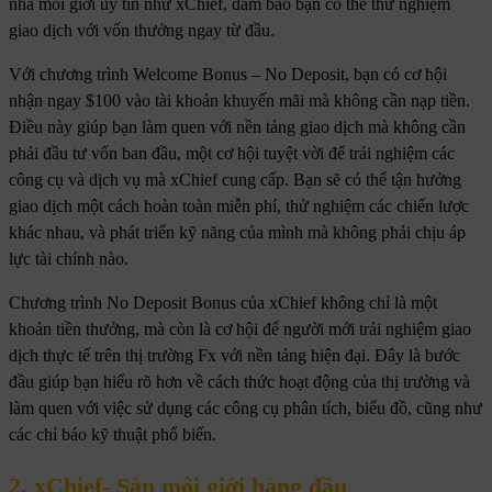
nhà môi giới uy tín như xChief, đảm bảo bạn có thể thử nghiệm
giao dịch với vốn thưởng ngay từ đầu.
Với chương trình Welcome Bonus – No Deposit, bạn có cơ hội
nhận ngay $100 vào tài khoản khuyến mãi mà không cần nạp tiền.
Điều này giúp bạn làm quen với nền tảng giao dịch mà không cần
phải đầu tư vốn ban đầu, một cơ hội tuyệt vời để trải nghiệm các
công cụ và dịch vụ mà xChief cung cấp. Bạn sẽ có thể tận hưởng
giao dịch một cách hoàn toàn miễn phí, thử nghiệm các chiến lược
khác nhau, và phát triển kỹ năng của mình mà không phải chịu áp
lực tài chính nào.
Chương trình No Deposit Bonus của xChief không chỉ là một
khoản tiền thưởng, mà còn là cơ hội để người mới trải nghiệm giao
dịch thực tế trên thị trường Fx với nền tảng hiện đại. Đây là bước
đầu giúp bạn hiểu rõ hơn về cách thức hoạt động của thị trường và
làm quen với việc sử dụng các công cụ phân tích, biểu đồ, cũng như
các chỉ báo kỹ thuật phổ biến.
2. xChief- Sàn môi giới hàng đầu