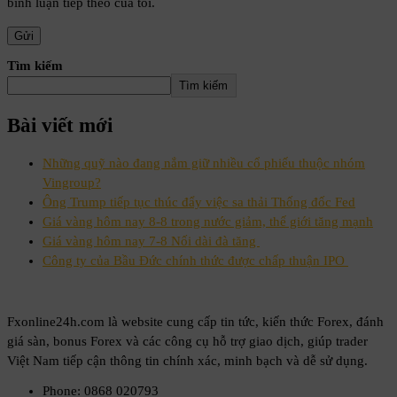
bình luận tiếp theo của tôi.
Tìm kiếm
Tìm kiếm
Bài viết mới
Những quỹ nào đang nắm giữ nhiều cổ phiếu thuộc nhóm
Vingroup?
Ông Trump tiếp tục thúc đẩy việc sa thải Thống đốc Fed
Giá vàng hôm nay 8-8 trong nước giảm, thế giới tăng mạnh
Giá vàng hôm nay 7-8 Nối dài đà tăng
Công ty của Bầu Đức chính thức được chấp thuận IPO
Fxonline24h.com là website cung cấp tin tức, kiến thức Forex, đánh
giá sàn, bonus Forex và các công cụ hỗ trợ giao dịch, giúp trader
Việt Nam tiếp cận thông tin chính xác, minh bạch và dễ sử dụng.
Phone: 0868 020793