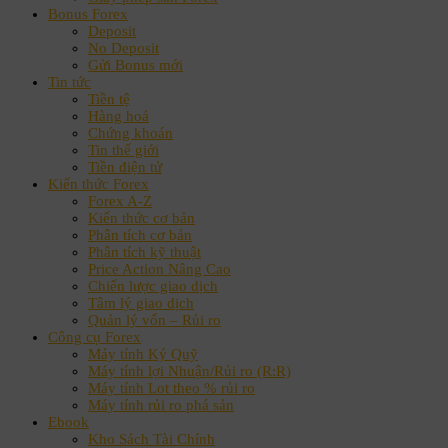
Bonus Forex
Deposit
No Deposit
Gửi Bonus mới
Tin tức
Tiền tệ
Hàng hoá
Chứng khoán
Tin thế giới
Tiền điện tử
Kiến thức Forex
Forex A-Z
Kiến thức cơ bản
Phân tích cơ bản
Phân tích kỹ thuật
Price Action Nâng Cao
Chiến lược giao dịch
Tâm lý giao dịch
Quản lý vốn – Rủi ro
Công cụ Forex
Máy tính Ký Quỹ
Máy tính lợi Nhuận/Rủi ro (R:R)
Máy tính Lot theo % rủi ro
Máy tính rủi ro phá sản
Ebook
Kho Sách Tài Chính