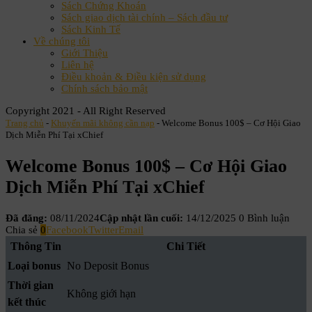
Sách Chứng Khoán
Sách giao dịch tài chính – Sách đầu tư
Sách Kinh Tế
Về chúng tôi
Giới Thiệu
Liên hệ
Điều khoản & Điều kiện sử dụng
Chính sách bảo mật
Copyright 2021 - All Right Reserved
Trang chủ
-
Khuyến mãi không cần nạp
-
Welcome Bonus 100$ – Cơ Hội Giao
Dịch Miễn Phí Tại xChief
Welcome Bonus 100$ – Cơ Hội Giao
Dịch Miễn Phí Tại xChief
Đã đăng:
08/11/2024
Cập nhật lần cuối:
14/12/2025
0 Bình luận
Chia sẻ
0
Facebook
Twitter
Email
Thông Tin
Chi Tiết
Loại bonus
No Deposit Bonus
Thời gian
Không giới hạn
kết thúc