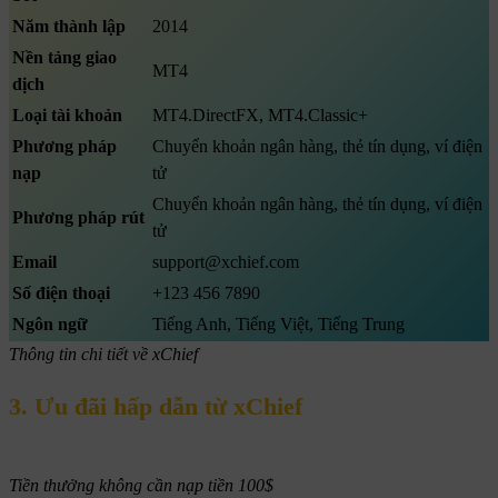
Năm thành lập
2014
Nền tảng giao
MT4
dịch
Loại tài khoản
MT4.DirectFX, MT4.Classic+
Phương pháp
Chuyển khoản ngân hàng, thẻ tín dụng, ví điện
nạp
tử
Chuyển khoản ngân hàng, thẻ tín dụng, ví điện
Phương pháp rút
tử
Email
support@xchief.com
Số điện thoại
+123 456 7890
Ngôn ngữ
Tiếng Anh, Tiếng Việt, Tiếng Trung
Thông tin chi tiết về xChief
3. Ưu đãi hấp dẫn từ xChief
Tiền thưởng không cần nạp tiền 100$