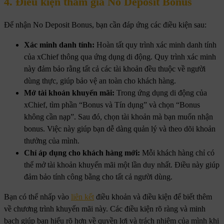
4. Điều kiện tham gia No Deposit Bonus
Để nhận No Deposit Bonus, bạn cần đáp ứng các điều kiện sau:
Xác minh danh tính:
Hoàn tất quy trình xác minh danh tính
của xChief thông qua ứng dụng di động. Quy trình xác minh
này đảm bảo rằng tất cả các tài khoản đều thuộc về người
dùng thực, giúp bảo vệ an toàn cho khách hàng.
Mở tài khoản khuyến mãi:
Trong ứng dụng di động của
xChief, tìm phần “Bonus và Tín dụng” và chọn “Bonus
không cần nạp”. Sau đó, chọn tài khoản mà bạn muốn nhận
bonus. Việc này giúp bạn dễ dàng quản lý và theo dõi khoản
thưởng của mình.
Chỉ áp dụng cho khách hàng mới:
Mỗi khách hàng chỉ có
thể mở tài khoản khuyến mãi một lần duy nhất. Điều này giúp
đảm bảo tính công bằng cho tất cả người dùng.
Bạn có thể nhấp vào
liên kết
điều khoản và điều kiện để biết thêm
về chương trình khuyến mãi này. Các điều kiện rõ ràng và minh
bạch giúp bạn hiểu rõ hơn về quyền lợi và trách nhiệm của mình khi