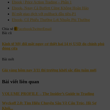
Ebook | Price Action Trading – Phần 1
Ebook- Ngay Cả Buffett Cũng Không Hoàn Hảo
Bí mật giao dịch với pullback đầu tiên-P1
Ebook- Cổ Phiếu Thường Lợi Nhuận Phi Thường
Chia sẻ
0
Facebook
Twitter
Email
Bài cũ
Kinh tế Mỹ đối mặt nguy cơ thiệt hại 14 tỷ USD do chính phủ
đóng cửa
Bài mới
Giá vàng hôm nay 3/11 thị trường khởi sắc đầu tuần mới
Bài viết liên quan
VOLUME PROFILE – The Insider’s Guide to Trading
Wyckoff 2.0: Tìm Hiểu Chuyên Sâu Về Cấu Trúc, Hồ Sơ
Khối...