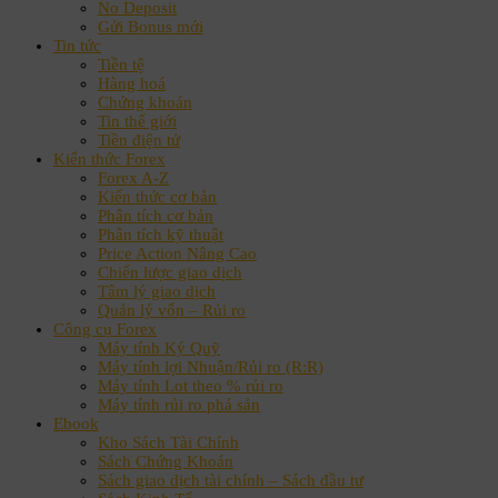
No Deposit
Gửi Bonus mới
Tin tức
Tiền tệ
Hàng hoá
Chứng khoán
Tin thế giới
Tiền điện tử
Kiến thức Forex
Forex A-Z
Kiến thức cơ bản
Phân tích cơ bản
Phân tích kỹ thuật
Price Action Nâng Cao
Chiến lược giao dịch
Tâm lý giao dịch
Quản lý vốn – Rủi ro
Công cụ Forex
Máy tính Ký Quỹ
Máy tính lợi Nhuận/Rủi ro (R:R)
Máy tính Lot theo % rủi ro
Máy tính rủi ro phá sản
Ebook
Kho Sách Tài Chính
Sách Chứng Khoán
Sách giao dịch tài chính – Sách đầu tư