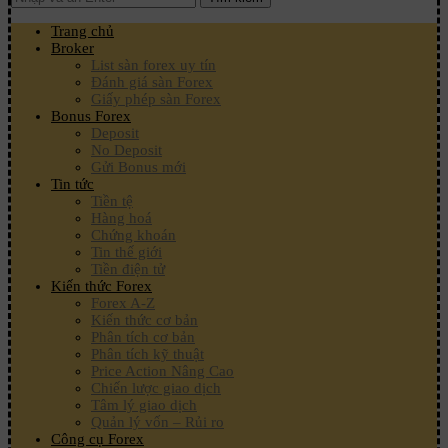
Trang chủ
Broker
List sàn forex uy tín
Đánh giá sàn Forex
Giấy phép sàn Forex
Bonus Forex
Deposit
No Deposit
Gửi Bonus mới
Tin tức
Tiền tệ
Hàng hoá
Chứng khoán
Tin thế giới
Tiền điện tử
Kiến thức Forex
Forex A-Z
Kiến thức cơ bản
Phân tích cơ bản
Phân tích kỹ thuật
Price Action Nâng Cao
Chiến lược giao dịch
Tâm lý giao dịch
Quản lý vốn – Rủi ro
Công cụ Forex