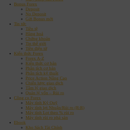
Bonus Forex
Deposit
No Deposit
Gửi Bonus mới
Tin tức
Tiền tệ
Hàng hoá
Chứng khoán
Tin thế giới
Tiền điện tử
Kiến thức Forex
Forex A-Z
Kiến thức cơ bản
Phân tích cơ bản
Phân tích kỹ thuật
Price Action Nâng Cao
Chiến lược giao dịch
Tâm lý giao dịch
Quản lý vốn – Rủi ro
Công cụ Forex
Máy tính Ký Quỹ
Máy tính lợi Nhuận/Rủi ro (R:R)
Máy tính Lot theo % rủi ro
Máy tính rủi ro phá sản
Ebook
Kho Sách Tài Chính