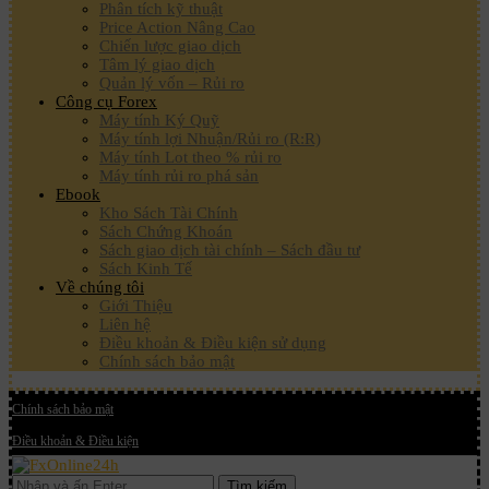
Phân tích kỹ thuật
Price Action Nâng Cao
Chiến lược giao dịch
Tâm lý giao dịch
Quản lý vốn – Rủi ro
Công cụ Forex
Máy tính Ký Quỹ
Máy tính lợi Nhuận/Rủi ro (R:R)
Máy tính Lot theo % rủi ro
Máy tính rủi ro phá sản
Ebook
Kho Sách Tài Chính
Sách Chứng Khoán
Sách giao dịch tài chính – Sách đầu tư
Sách Kinh Tế
Về chúng tôi
Giới Thiệu
Liên hệ
Điều khoản & Điều kiện sử dụng
Chính sách bảo mật
Chính sách bảo mật
Điều khoản & Điều kiện
Tìm kiếm