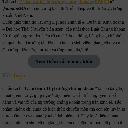
Tải sách
[“Giáo trình Thị trường chứng khoán (PDF)”]
từ
fxonline24h
để nắm vững kiến thức nền tảng về thị trường chứng
khoán Việt Nam.
Cuốn giáo trình do Trường Đại học Kinh tế & Quản trị Kinh doanh
– Đại học Thái Nguyên biên soạn, cập nhật theo Luật Chứng khoán
2010, giúp người đọc hiểu rõ cơ chế hoạt động, hàng hóa, chủ thể
và quản lý thị trường tài liệu chuẩn cho sinh viên, giảng viên và nhà
đầu tư nghiên cứu, học tập và ứng dụng thực tế.
Xem thêm các ebook khác
Kết luận
Cuốn sách
“Giáo trình Thị trường chứng khoán”
là nền tảng học
thuật quan trọng, giúp người đọc hiểu rõ cấu trúc, nguyên lý vận
hành và vai trò của thị trường chứng khoán trong nền kinh tế. Tác
phẩm không chỉ củng cố kiến thức chuyên môn mà còn rèn luyện tư
duy phân tích và quản lý tài chính hiện đại. Đây là tài liệu chuẩn
mực dành cho sinh viên, giảng viên và nhà đầu tư muốn tiếp cận thị