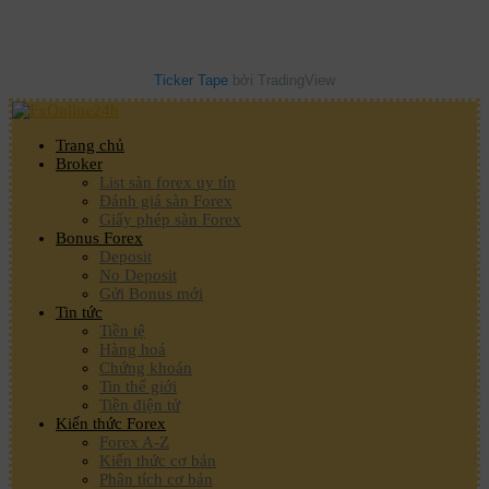
Ticker Tape
bởi TradingView
Trang chủ
Broker
List sàn forex uy tín
Đánh giá sàn Forex
Giấy phép sàn Forex
Bonus Forex
Deposit
No Deposit
Gửi Bonus mới
Tin tức
Tiền tệ
Hàng hoá
Chứng khoán
Tin thế giới
Tiền điện tử
Kiến thức Forex
Forex A-Z
Kiến thức cơ bản
Phân tích cơ bản