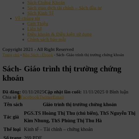
Sách Chứng Khoán
Sách giao dịch tài chính – Sách đầu tư
Sách Kinh Tế
Về chúng tôi
Giới Thiệu
Liên hệ
Điều khoản & Điều kiện sử dụng
Chính sách bảo mật
Copyright 2021 - All Right Reserved
Trang chủ
-
Kho Sách - Ebook
-
Sách- Giáo trình thị trường chứng khoán
Sách- Giáo trình thị trường chứng
khoán
Đã đăng:
01/11/2025
Cập nhật lần cuối:
11/11/2025
0 Bình luận
Chia sẻ
0
Facebook
Twitter
Email
Tên sách
Giáo trình thị trường chứng khoán
PGS.TS Hoàng Thị Thu (chủ biên), ThS Nguyễn Thị
Tác giả
Kim Nhung, ThS Phùng Thị Thu Hà
Thể loại
Kinh tế – Tài chính – chứng khoán
Số trang
269 PDF