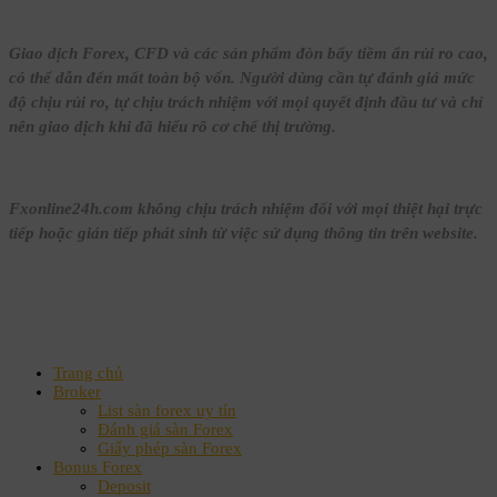
Giao dịch Forex, CFD và các sản phẩm đòn bẩy tiềm ẩn rủi ro cao,
có thể dẫn đến mất toàn bộ vốn. Người dùng cần tự đánh giá mức
độ chịu rủi ro, tự chịu trách nhiệm với mọi quyết định đầu tư và chỉ
nên giao dịch khi đã hiểu rõ cơ chế thị trường.
Fxonline24h.com không chịu trách nhiệm đối với mọi thiệt hại trực
tiếp hoặc gián tiếp phát sinh từ việc sử dụng thông tin trên website.
Trang chủ
Broker
List sàn forex uy tín
Đánh giá sàn Forex
Giấy phép sàn Forex
Bonus Forex
Deposit