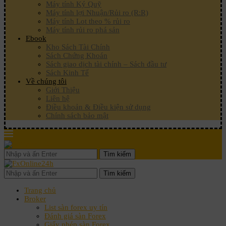
Máy tính Ký Quỹ
Máy tính lợi Nhuận/Rủi ro (R:R)
Máy tính Lot theo % rủi ro
Máy tính rủi ro phá sản
Ebook
Kho Sách Tài Chính
Sách Chứng Khoán
Sách giao dịch tài chính – Sách đầu tư
Sách Kinh Tế
Về chúng tôi
Giới Thiệu
Liên hệ
Điều khoản & Điều kiện sử dụng
Chính sách bảo mật
Tìm kiếm
Tìm kiếm
Trang chủ
Broker
List sàn forex uy tín
Đánh giá sàn Forex
Giấy phép sàn Forex