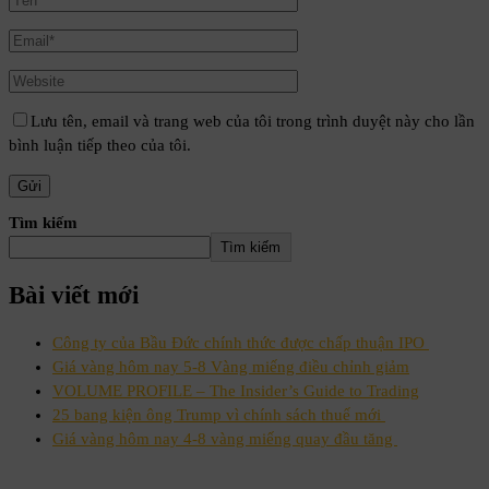
Lưu tên, email và trang web của tôi trong trình duyệt này cho lần
bình luận tiếp theo của tôi.
Tìm kiếm
Tìm kiếm
Bài viết mới
Công ty của Bầu Đức chính thức được chấp thuận IPO
Giá vàng hôm nay 5-8 Vàng miếng điều chỉnh giảm
VOLUME PROFILE – The Insider’s Guide to Trading
25 bang kiện ông Trump vì chính sách thuế mới
Giá vàng hôm nay 4-8 vàng miếng quay đầu tăng