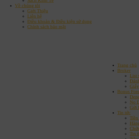
Sách Kinh Tế
Về chúng tôi
Giới Thiệu
Liên hệ
Điều khoản & Điều kiện sử dụng
Chính sách bảo mật
Trang chủ
Broker
List 
Đánh
Giấy
Bonus For
Depo
No D
Gửi 
Tin tức
Tiền 
Hàn
Chứ
Tin t