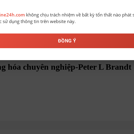
line24h.com
không chịu trách nhiệm về bất kỳ tổn thất nào phát 
ệc sử dụng thông tin trên website này.
ĐỒNG Ý
dịch hàng hóa chuyên nghiệp-Peter L Brandt
ng hóa chuyên nghiệp-Peter L Brandt