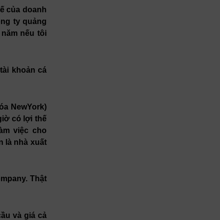
tế của doanh
ông ty quảng
 năm nếu tôi
tài khoản cá
hóa NewYork)
ờ có lợi thế
làm việc cho
n là nhà xuất
Company. Thật
ầu và giá cả