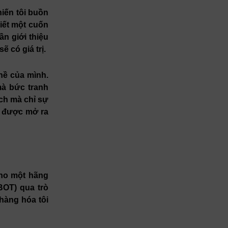
hiến tôi buồn
iết một cuốn
ần giới thiệu
ẽ có giá trị.
ghề của mình.
mà bức tranh
ch mà chỉ sự
ẽ được mở ra
cho một hãng
BOT) qua trò
 hàng hóa tôi