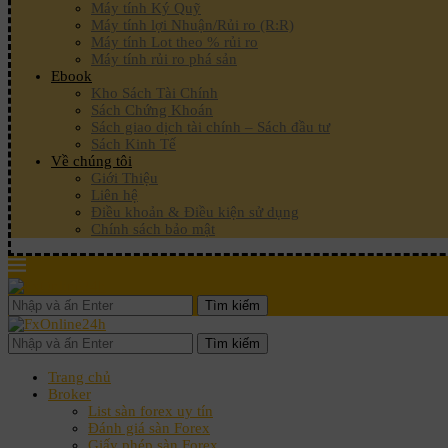
Máy tính Ký Quỹ
Máy tính lợi Nhuận/Rủi ro (R:R)
Máy tính Lot theo % rủi ro
Máy tính rủi ro phá sản
Ebook
Kho Sách Tài Chính
Sách Chứng Khoán
Sách giao dịch tài chính – Sách đầu tư
Sách Kinh Tế
Về chúng tôi
Giới Thiệu
Liên hệ
Điều khoản & Điều kiện sử dụng
Chính sách bảo mật
Tìm kiếm
Tìm kiếm
Trang chủ
Broker
List sàn forex uy tín
Đánh giá sàn Forex
Giấy phép sàn Forex