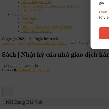
Sách Chứng Khoán
gia.
Sách giao dịch tài chính – Sách đầu tư
Sách Kinh Tế
Fxon
Về chúng tôi
từ vi
Giới Thiệu
Liên hệ
Điều khoản & Điều kiện sử dụng
Chính sách bảo mật
Copyright 2021 - All Right Reserved
Trang chủ
-
Sách giao dịch tài chính - Sách đầu tư
-
Sách | Nhật ký của nhà giao 
Sách | Nhật ký của nhà giao dịch hà
14/06/2020
0 Bình luận
Chia sẻ
0
Facebook
Twitter
Email
Nội Dung Bài Viết