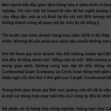
Mọi người bắt đầu giao dịch hàng hóa ở phía dưới vì đư
nghiệp. Tôi cần một kế hoạch B nếu tôi bỏ nghề quảng cá
cáo rằng liệu anh ta có thuê lại tôi chỉ với 30% lương 
không thành công sẽ quay trở lại. Anh ấy đã đồng ý.
Tôi bước vào kinh doanh hàng hóa năm 1976 ở độ thập ni
nhân. Nhưng tôi cần phải học cách xâu chuỗi những sợi 
Khi tôi tham gia kinh doanh hầu hết những trader tại C
bắt đầu từ tầng dưới của “đẳng cấp xã hội” điều tương t
trong giao dịch, đường cong học tập thì dốc đứng với
Continental Grain Company và Conti, hoạt động môi giới c
khẩu ngũ cốc lớn thứ 2 thế giới sau Cargill. Continental
Trong thời gian tham gia lĩnh vực quảng cáo tôi đã là v
là một sự trùng hợp may mắn khi cả 2 công ty đều là nh
Bộ phận xử lý hàng hóa nông nghiệp chẳng hạn như Cam