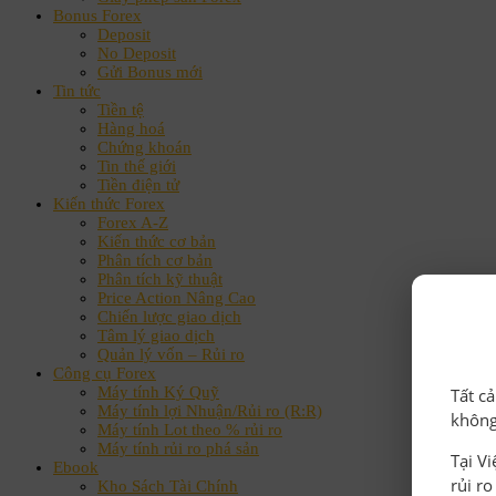
Bonus Forex
Deposit
No Deposit
Gửi Bonus mới
Tin tức
Tiền tệ
Hàng hoá
Chứng khoán
Tin thế giới
Tiền điện tử
Kiến thức Forex
Forex A-Z
Kiến thức cơ bản
Phân tích cơ bản
Phân tích kỹ thuật
Price Action Nâng Cao
Chiến lược giao dịch
Tâm lý giao dịch
Quản lý vốn – Rủi ro
Công cụ Forex
Máy tính Ký Quỹ
Tất c
Máy tính lợi Nhuận/Rủi ro (R:R)
không
Máy tính Lot theo % rủi ro
Máy tính rủi ro phá sản
Tại V
Ebook
rủi r
Kho Sách Tài Chính