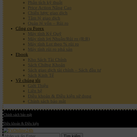
Phân tích kỹ thuật
Price Action Nâng Cao
Chiến lược giao dịch
Tâm lý giao dịch
Quản lý vốn – Rủi ro
Công cụ Forex
Máy tính Ký Quỹ
Máy tính lợi Nhuận/Rủi ro (R:R)
Máy tính Lot theo % rủi ro
Máy tính rủi ro phá sản
Ebook
Kho Sách Tài Chính
Sách Chứng Khoán
Sách giao dịch tài chính – Sách đầu tư
Sách Kinh Tế
Về chúng tôi
Giới Thiệu
Liên hệ
Điều khoản & Điều kiện sử dụng
Chính sách bảo mật
Chính sách bảo mật
Điều khoản & Điều kiện
Tìm kiếm