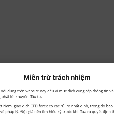
Miễn trừ trách nhiệm
ả nội dung trên website này đều vì mục đích cung cấp thông tin và
 phải lời khuyên đầu tư.
iệt Nam, giao dịch CFD forex có các rủi ro nhất định, trong đó ba
o về pháp lý. Độc giả nên tìm hiểu kỹ trước khi đưa ra quyết định 